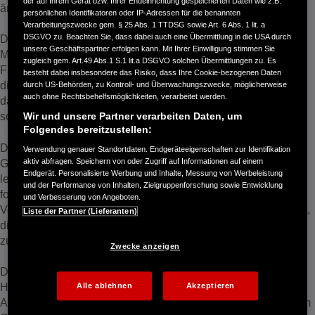
der auf Ihrem Gerät bzw. Ihrer Endeinrichtung gespeicherten Daten wie z.B.
ändern sich deshalb nicht.“
persönlichen Identifikatoren oder IP-Adressen für die benannten
Verarbeitungszwecke gem. § 25 Abs. 1 TTDSG sowie Art. 6 Abs. 1 lit. a
DSGVO zu. Beachten Sie, dass dabei auch eine Übermittlung in die USA durch
Das über Jahrzehnte gesammelte konstruktive Wissen im
unsere Geschäftspartner erfolgen kann. Mit Ihrer Einwilligung stimmen Sie
Motorradbau– etwa punkto Massenzentralisierung,
zugleich gem. Art.49 Abs.1 S.1 lit.a DSGVO solchen Übermittlungen zu. Es
Fahrwerksbalance, intuitive Gasannahme etc. – floss folglich
besteht dabei insbesondere das Risiko, dass Ihre Cookie-bezogenen Daten
direkt in das neue E-Projekt mit ein. Der Unterschied betrifft
durch US-Behörden, zu Kontroll- und Überwachungszwecke, möglicherweise
auch ohne Rechtsbehelfsmöglichkeiten, verarbeitet werden.
dabei nicht im Ziel, nämlich pures Fahrvergnügen zu bieten,
sondern lediglich die Art und Weise, wie es erreicht wird.
Wir und unsere Partner verarbeiten Daten, um
Folgendes bereitzustellen:
Das Entwicklerteam setzte dabei von Beginn an eine klare
Verwendung genauer Standortdaten. Endgeräteeigenschaften zur Identifikation
Grenze: „Wir werden kein Elektromotorrad entwickeln, das
aktiv abfragen. Speichern von oder Zugriff auf Informationen auf einem
Endgerät. Personalisierte Werbung und Inhalte, Messung von Werbeleistung
lediglich eine Kopie eines Benzinmotorrads darstellt.“ Anders
und der Performance von Inhalten, Zielgruppenforschung sowie Entwicklung
formuliert: Der elektrische Antrieb soll einen
und Verbesserung von Angeboten.
Verbrennungsmotor nicht einfach ersetzen. Stattdessen gilt es,
Liste der Partner (Lieferanten)
die speziellen Qualitäten und Eigenschaften eines E-Antriebs
zu nutzen und positiv erlebbar zu gestalten.
Zwecke anzeigen
Diese Denkweise erforderte eine differenzierte
Herangehensweise. Gewöhnlich pflegen Ansaug- und
Alle ablehnen
Akzeptieren
Auspuffgeräusche sowie Schwingungen und Vibrationen beim