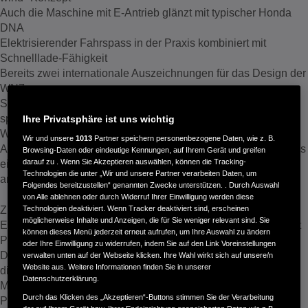
Auch die Maschine mit E-Antrieb glänzt mit typischer Honda
DNA
Elektrisierender Fahrspass in der Praxis kombiniert mit
Schnelllade-Fähigkeit
Bereits zwei internationale Auszeichnungen für das Design der
WN7
Seit jeher baut Honda Motorräder mit Verbrennungsmotor. Ob
sportliche CBR1000RR-R Fireblade, luxuriöse GL1800 Gold
Ihre Privatsphäre ist uns wichtig
Wing oder abenteuerlustige CRF1100L Africa Twin – jeder
Wir und unsere
1013
Partner speichern personenbezogene Daten, wie z. B.
Antrieb wurde zielgenau entwickelt, um den Usern eine jeweils
Browsing-Daten oder eindeutige Kennungen, auf Ihrem Gerät und greifen
darauf zu . Wenn Sie Akzeptieren auswählen, können die Tracking-
eigenständige Charakteristik für maximalen Fahrgenuss
Technologien die unter „Wir und unsere Partner verarbeiten Daten, um
anzubieten.
Folgendes bereitzustellen“ genannten Zwecke unterstützen. . Durch Auswahl
von Alle ablehnen oder durch Widerruf Ihrer Einwilligung werden diese
Zur Markteinführung der Honda WN7, dem ersten
Technologien deaktiviert. Wenn Tracker deaktiviert sind, erscheinen
möglicherweise Inhalte und Anzeigen, die für Sie weniger relevant sind. Sie
Elektromotorrad des weltgrößten Motorradherstellers, erläutert
können dieses Menü jederzeit erneut aufrufen, um Ihre Auswahl zu ändern
Projektleiter Masatsugu Tanaka, dass die konstruktive
oder Ihre Einwilligung zu widerrufen, indem Sie auf den Link Voreinstellungen
Denkweise und die Intention für faszinierende Mobilität
verwalten unten auf der Webseite klicken. Ihre Wahl wirkt sich auf unsere/n
Website aus. Weitere Informationen finden Sie in unserer
dieselben bleiben: „Ob mit Verbrenner oder E-Motor, ein
Datenschutzerklärung.
Motorrad fährt immer auf zwei Rädern. Die grundlegenden
Durch das Klicken des „Akzeptieren“-Buttons stimmen Sie der Verarbeitung
Prinzipien beim Beschleunigen, Bremsen und Kurvenfahren