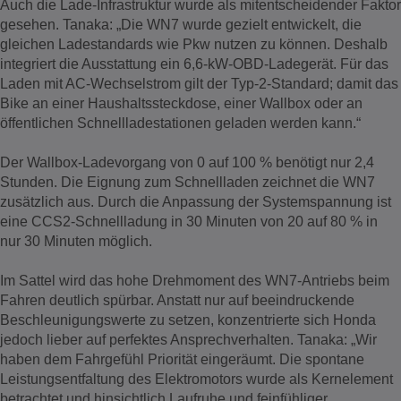
Auch die Lade-Infrastruktur wurde als mitentscheidender Faktor
gesehen. Tanaka: „Die WN7 wurde gezielt entwickelt, die
gleichen Ladestandards wie Pkw nutzen zu können. Deshalb
integriert die Ausstattung ein 6,6-kW-OBD-Ladegerät. Für das
Laden mit AC-Wechselstrom gilt der Typ-2-Standard; damit das
Bike an einer Haushaltssteckdose, einer Wallbox oder an
öffentlichen Schnellladestationen geladen werden kann.“
Der Wallbox-Ladevorgang von 0 auf 100 % benötigt nur 2,4
Stunden. Die Eignung zum Schnellladen zeichnet die WN7
zusätzlich aus. Durch die Anpassung der Systemspannung ist
eine CCS2-Schnellladung in 30 Minuten von 20 auf 80 % in
nur 30 Minuten möglich.
Im Sattel wird das hohe Drehmoment des WN7-Antriebs beim
Fahren deutlich spürbar. Anstatt nur auf beeindruckende
Beschleunigungswerte zu setzen, konzentrierte sich Honda
jedoch lieber auf perfektes Ansprechverhalten. Tanaka: „Wir
haben dem Fahrgefühl Priorität eingeräumt. Die spontane
Leistungsentfaltung des Elektromotors wurde als Kernelement
betrachtet und hinsichtlich Laufruhe und feinfühliger