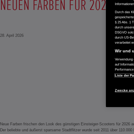
NEUEN FARBEN FÜR 2026 AUF
Informatione
Durch das Kl
gespeicherte
§ 25 Abs. 1 
durch unsere 
DSGVO solche
28. April 2026
durch US-Beh
verarbeitet 
Wir und u
Verwendung g
auf Informat
Performance 
Liste der Pa
Zwecke an
Neue Farben frischen den Look des günstigen Einsteiger-Scooters für 2026 a
Der beliebte und äußerst sparsame Stadtflitzer wurde seit 2011 über 110.000 