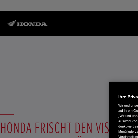
Ihre Priv
Wir und uns
auf Ihrem Ge
„Wir und uns
HONDA FRISCHT DEN VISION 11
Auswahl von 
deaktiviert s
Menü jederzei
Voreinstellun