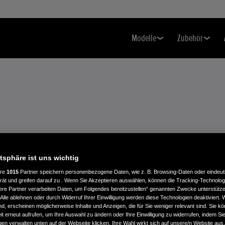
Modelle
Zubehör
atsphäre ist uns wichtig
ere
1015
Partner speichern personenbezogene Daten, wie z. B. Browsing-Daten oder eindeu
rät und greifen darauf zu . Wenn Sie Akzeptieren auswählen, können die Tracking-Technologi
ere Partner verarbeiten Daten, um Folgendes bereitzustellen“ genannten Zwecke unterstütze
0 MIT
Alle ablehnen oder durch Widerruf Ihrer Einwilligung werden diese Technologien deaktiviert.
ind, erscheinen möglicherweise Inhalte und Anzeigen, die für Sie weniger relevant sind. Sie k
t erneut aufrufen, um Ihre Auswahl zu ändern oder Ihre Einwilligung zu widerrufen, indem Sie
gen verwalten unten auf der Webseite klicken. Ihre Wahl wirkt sich auf unsere/n Website aus