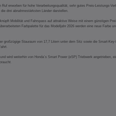
n Ruf erworben für hohe Verarbeitungsqualität, sehr gutes Preis-Leistungs-Ve
n die drei abnahmestärksten Länder darstellen.
rknüpft Mobilität und Fahrspass auf attraktive Weise mit einem günstigen Preis
er überarbeiteten Farbpalette für das Modelljahr 2026 werden eine neue Farbe
der großzügige Stauraum von 17,7 Litern unter dem Sitz sowie die Smart-Key-
ahrt.
und wird weiterhin von Honda´s Smart Power (eSP) Triebwerk angetrieben, ein
braucht.