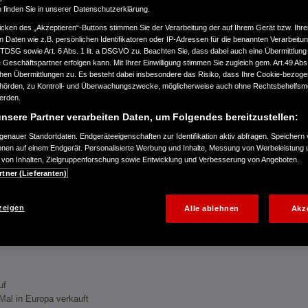
n finden Sie in unserer Datenschutzerklärung.
icken des „Akzeptieren“-Buttons stimmen Sie der Verarbeitung der auf Ihrem Gerät bzw. Ihre
n Daten wie z.B. persönlichen Identifikatoren oder IP-Adressen für die benannten Verarbei
TTDSG sowie Art. 6 Abs. 1 lit. a DSGVO zu. Beachten Sie, dass dabei auch eine Übermittlung
Geschäftspartner erfolgen kann. Mit Ihrer Einwilligung stimmen Sie zugleich gem. Art.49 Abs.1
n Übermittlungen zu. Es besteht dabei insbesondere das Risiko, dass Ihre Cookie-bezog
örden, zu Kontroll- und Überwachungszwecke, möglicherweise auch ohne Rechtsbehelfsmö
werden.
nsere Partner verarbeiten Daten, um Folgendes bereitzustellen:
enauer Standortdaten. Endgeräteeigenschaften zur Identifikation aktiv abfragen. Speichern 
ionen auf einem Endgerät. Personalisierte Werbung und Inhalte, Messung von Werbeleistung 
von Inhalten, Zielgruppenforschung sowie Entwicklung und Verbesserung von Angeboten.
rtner (Lieferanten)
zeigen
Alle ablehnen
Akz
uf
Mal in Europa verkauft