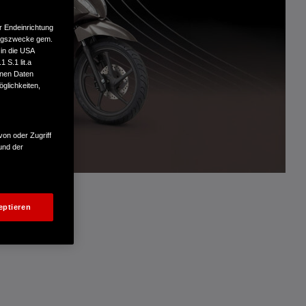
r Endeinrichtung
tungszwecke gem.
 in die USA
 S.1 lit.a
enen Daten
glichkeiten,
von oder Zugriff
und der
eptieren