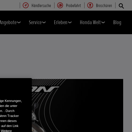
Händlersuche
Probefahrt
Broschüren
Angebote
Service
Erleben
Honda Welt
Blog
tige Kennungen,
en die unter
n. . Durch
 Wenn Tracker
önnen dieses
 auf den Link
. Weitere