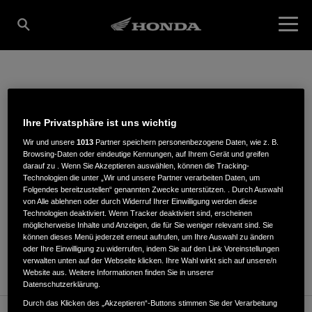
P. STADLER GMBH
Ihre Privatsphäre ist uns wichtig
Wir und unsere
1013
Partner speichern personenbezogene Daten, wie z. B.
Browsing-Daten oder eindeutige Kennungen, auf Ihrem Gerät und greifen
Bayreuther Strasse 2
,
92224
,
Amberg
darauf zu . Wenn Sie Akzeptieren auswählen, können die Tracking-
Technologien die unter „Wir und unsere Partner verarbeiten Daten, um
Folgendes bereitzustellen“ genannten Zwecke unterstützen. . Durch Auswahl
von Alle ablehnen oder durch Widerruf Ihrer Einwilligung werden diese
Technologien deaktiviert. Wenn Tracker deaktiviert sind, erscheinen
möglicherweise Inhalte und Anzeigen, die für Sie weniger relevant sind. Sie
können dieses Menü jederzeit erneut aufrufen, um Ihre Auswahl zu ändern
ROUTENPLANUNG
oder Ihre Einwilligung zu widerrufen, indem Sie auf den Link Voreinstellungen
WEBSITE
verwalten unten auf der Webseite klicken. Ihre Wahl wirkt sich auf unsere/n
Website aus. Weitere Informationen finden Sie in unserer
Datenschutzerklärung.
Durch das Klicken des „Akzeptieren“-Buttons stimmen Sie der Verarbeitung