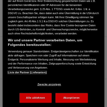
der auf Ihrem Gerät bzw. Ihrer Endeinrichtung gespeicherten Daten wie z.B.
Motorrad/Roller (bis 125ccm)
persönlichen Identifikatoren oder IP-Adressen für die benannten
Verarbeitungszwecke gem. § 25 Abs. 1 TTDSG sowie Art. 6 Abs. 1 lit. a
DSGVO zu. Beachten Sie, dass dabei auch eine Übermittlung in die USA durch
unsere Geschäftspartner erfolgen kann. Mit Ihrer Einwilligung stimmen Sie
09621/13031
zugleich gem. Art.49 Abs.1 S.1 lit.a DSGVO solchen Übermittlungen zu. Es
besteht dabei insbesondere das Risiko, dass Ihre Cookie-bezogenen Daten
E-Mail
durch US-Behörden, zu Kontroll- und Überwachungszwecke, möglicherweise
auch ohne Rechtsbehelfsmöglichkeiten, verarbeitet werden.
Wir und unsere Partner verarbeiten Daten, um
Motorrad/Roller (über 125ccm)
Folgendes bereitzustellen:
Verwendung genauer Standortdaten. Endgeräteeigenschaften zur Identifikation
aktiv abfragen. Speichern von oder Zugriff auf Informationen auf einem
Endgerät. Personalisierte Werbung und Inhalte, Messung von Werbeleistung
09621/13031
und der Performance von Inhalten, Zielgruppenforschung sowie Entwicklung
und Verbesserung von Angeboten.
E-Mail
Liste der Partner (Lieferanten)
Zwecke anzeigen
E Mobilität
Alle ablehnen
Akzeptieren
09621/13031