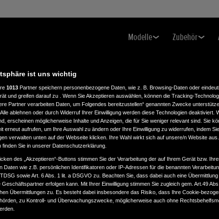
Modelle
Zubehör
atsphäre ist uns wichtig
ere
1013
Partner speichern personenbezogene Daten, wie z. B. Browsing-Daten oder eindeu
rät und greifen darauf zu . Wenn Sie Akzeptieren auswählen, können die Tracking-Technologi
ere Partner verarbeiten Daten, um Folgendes bereitzustellen“ genannten Zwecke unterstütze
Alle ablehnen oder durch Widerruf Ihrer Einwilligung werden diese Technologien deaktiviert.
ind, erscheinen möglicherweise Inhalte und Anzeigen, die für Sie weniger relevant sind. Sie k
bald es Neuigkeiten gibt.
t erneut aufrufen, um Ihre Auswahl zu ändern oder Ihre Einwilligung zu widerrufen, indem Sie
gen verwalten unten auf der Webseite klicken. Ihre Wahl wirkt sich auf unsere/n Website aus
n finden Sie in unserer Datenschutzerklärung.
icken des „Akzeptieren“-Buttons stimmen Sie der Verarbeitung der auf Ihrem Gerät bzw. Ihre
n Daten wie z.B. persönlichen Identifikatoren oder IP-Adressen für die benannten Verarbei
TTDSG sowie Art. 6 Abs. 1 lit. a DSGVO zu. Beachten Sie, dass dabei auch eine Übermittlung
Geschäftspartner erfolgen kann. Mit Ihrer Einwilligung stimmen Sie zugleich gem. Art.49 Abs.1
n Übermittlungen zu. Es besteht dabei insbesondere das Risiko, dass Ihre Cookie-bezog
ter interest
Confirmation
örden, zu Kontroll- und Überwachungszwecke, möglicherweise auch ohne Rechtsbehelfsmö
werden.