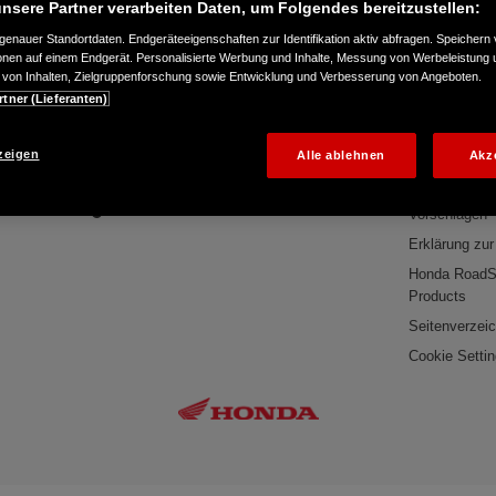
nsere Partner verarbeiten Daten, um Folgendes bereitzustellen:
PROBEFAHRT
BROSCHÜ
enauer Standortdaten. Endgeräteeigenschaften zur Identifikation aktiv abfragen. Speichern 
ionen auf einem Endgerät. Personalisierte Werbung und Inhalte, Messung von Werbeleistung 
Folge uns auf
Rechtliche In
von Inhalten, Zielgruppenforschung sowie Entwicklung und Verbesserung von Angeboten.
rtner (Lieferanten)
Impressum
Facebook
Rechtliche H
YouTube
zeigen
Alle ablehnen
Akz
Datenschutzh
Instagram
Richtlinie zu
TikTok
Vorschlägen
Erklärung zur 
Honda RoadS
Products
Seitenverzei
Cookie Setti