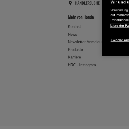
Wir und u
HÄNDLERSUCHE
Verwendung g
auf Informat
Mehr von Honda
Performance 
Liste der Pa
Kontakt
News
Zwecke an
Newsletter-Anmeldung
Produkte
Karriere
HRC - Instagram