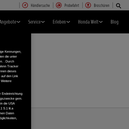
Händlersuche
Probefahrt
Broschüren
Angebote
Service
Erleben
Honda Welt
Blog
tige Kennungen,
en die unter
n. . Durch
 Wenn Tracker
önnen dieses
 auf den Link
. Weitere
r Endeinrichtung
tungszwecke gem.
 in die USA
 S.1 lit.a
enen Daten
glichkeiten,