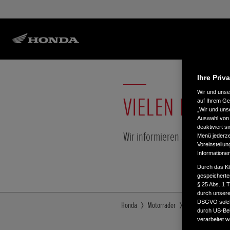
Ihre Priv
Wir und uns
VIELEN DANK!
auf Ihrem Ge
„Wir und uns
Auswahl von 
deaktiviert s
Wir informieren Sie gerne, so
Menü jederzei
Voreinstellun
Informatione
Durch das Kl
gespeicherte
§ 25 Abs. 1 
durch unsere 
DSGVO solche
Honda
Motorräder
Modelle
Regis
durch US-Beh
verarbeitet 