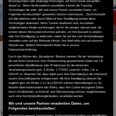
Browsing-Daten oder eindeutige Kennungen, auf Ihrem Gerät und greifen
darauf zu . Wenn Sie Akzeptieren auswählen, können die Tracking-
Technologien die unter „Wir und unsere Partner verarbeiten Daten, um
Folgendes bereitzustellen“ genannten Zwecke unterstützen. . Durch Auswahl
von Alle ablehnen oder durch Widerruf Ihrer Einwilligung werden diese
Technologien deaktiviert. Wenn Tracker deaktiviert sind, erscheinen
möglicherweise Inhalte und Anzeigen, die für Sie weniger relevant sind. Sie
können dieses Menü jederzeit erneut aufrufen, um Ihre Auswahl zu ändern
oder Ihre Einwilligung zu widerrufen, indem Sie auf den Link Voreinstellungen
verwalten unten auf der Webseite klicken. Ihre Wahl wirkt sich auf unsere/n
Website aus. Weitere Informationen finden Sie in unserer
CRF1100L AFRICA TWIN: Ab 189,- €
Datenschutzerklärung.
Durch das Klicken des „Akzeptieren“-Buttons stimmen Sie der Verarbeitung
monatlich* leasen
der auf Ihrem Gerät bzw. Ihrer Endeinrichtung gespeicherten Daten wie z.B.
persönlichen Identifikatoren oder IP-Adressen für die benannten
Verarbeitungszwecke gem. § 25 Abs. 1 TTDSG sowie Art. 6 Abs. 1 lit. a
DSGVO zu. Beachten Sie, dass dabei auch eine Übermittlung in die USA durch
unsere Geschäftspartner erfolgen kann. Mit Ihrer Einwilligung stimmen Sie
zugleich gem. Art.49 Abs.1 S.1 lit.a DSGVO solchen Übermittlungen zu. Es
besteht dabei insbesondere das Risiko, dass Ihre Cookie-bezogenen Daten
Leasingbeispiel: CRF1100L AFRICA TWIN*
durch US-Behörden, zu Kontroll- und Überwachungszwecke, möglicherweise
auch ohne Rechtsbehelfsmöglichkeiten, verarbeitet werden.
Wir und unsere Partner verarbeiten Daten, um
Folgendes bereitzustellen:
UVP inkl. Überführung
16.449,00 €
Verwendung genauer Standortdaten. Endgeräteeigenschaften zur Identifikation