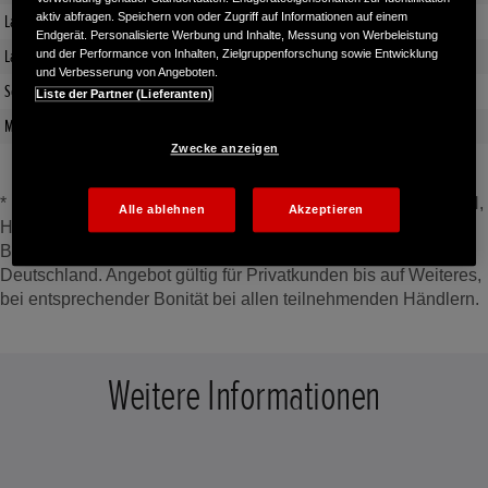
aktiv abfragen. Speichern von oder Zugriff auf Informationen auf einem
Laufzeit (Monate)
36
Endgerät. Personalisierte Werbung und Inhalte, Messung von Werbeleistung
Laufleistung pro Jahr in km
6000
und der Performance von Inhalten, Zielgruppenforschung sowie Entwicklung
und Verbesserung von Angeboten.
Sonderzahlung
1.767,41 €
Liste der Partner (Lieferanten)
Monatliche Rate
189,00 €
Zwecke anzeigen
* Ein unverbindliches Leasingangebot der Honda Bank GmbH,
Alle ablehnen
Akzeptieren
Hanauer Landstraße 222–226, 60314 Frankfurt am Main, auf
Basis der unverbindlichen Preisempfehlung von Honda
Deutschland. Angebot gültig für Privatkunden bis auf Weiteres,
bei entsprechender Bonität bei allen teilnehmenden Händlern.
Weitere Informationen