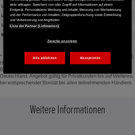
aktiv abfragen. Speichern von oder Zugriff auf Informationen auf einem
Laufzeit (Monate)
36
Endgerät. Personalisierte Werbung und Inhalte, Messung von Werbeleistung
Laufleistung pro Jahr in km
6.000
und der Performance von Inhalten, Zielgruppenforschung sowie Entwicklung
und Verbesserung von Angeboten.
Sonderzahlung
678,37 €
Liste der Partner (Lieferanten)
Monatliche Rate
95,00 €
Zwecke anzeigen
* Ein unverbindliches Leasingangebot der Honda Bank GmbH,
Alle ablehnen
Akzeptieren
Hanauer Landstraße 222–226, 60314 Frankfurt am Main, auf
Basis der unverbindlichen Preisempfehlung von Honda
Deutschland. Angebot gültig für Privatkunden bis auf Weiteres,
bei entsprechender Bonität bei allen teilnehmenden Händlern.
Weitere Informationen