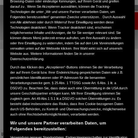
Browsing-Daten oder eindeutige Kennungen, auf Ihrem Gerät und greifen
darauf zu . Wenn Sie Akzeptieren auswählen, können die Tracking-
Technologien die unter „Wir und unsere Partner verarbeiten Daten, um
Folgendes bereitzustellen“ genannten Zwecke unterstützen. . Durch Auswahl
von Alle ablehnen oder durch Widerruf Ihrer Einwilligung werden diese
Technologien deaktiviert. Wenn Tracker deaktiviert sind, erscheinen
möglicherweise Inhalte und Anzeigen, die für Sie weniger relevant sind. Sie
können dieses Menü jederzeit erneut aufrufen, um Ihre Auswahl zu ändern
oder Ihre Einwilligung zu widerrufen, indem Sie auf den Link Voreinstellungen
verwalten unten auf der Webseite klicken. Ihre Wahl wirkt sich auf unsere/n
Website aus. Weitere Informationen finden Sie in unserer
CMX500 REBEL: Ab 95,- € monatlich*
Datenschutzerklärung.
Durch das Klicken des „Akzeptieren“-Buttons stimmen Sie der Verarbeitung
leasen
der auf Ihrem Gerät bzw. Ihrer Endeinrichtung gespeicherten Daten wie z.B.
persönlichen Identifikatoren oder IP-Adressen für die benannten
Verarbeitungszwecke gem. § 25 Abs. 1 TTDSG sowie Art. 6 Abs. 1 lit. a
DSGVO zu. Beachten Sie, dass dabei auch eine Übermittlung in die USA durch
unsere Geschäftspartner erfolgen kann. Mit Ihrer Einwilligung stimmen Sie
zugleich gem. Art.49 Abs.1 S.1 lit.a DSGVO solchen Übermittlungen zu. Es
besteht dabei insbesondere das Risiko, dass Ihre Cookie-bezogenen Daten
Leasingbeispiel CMX500 REBEL:*
durch US-Behörden, zu Kontroll- und Überwachungszwecke, möglicherweise
auch ohne Rechtsbehelfsmöglichkeiten, verarbeitet werden.
Wir und unsere Partner verarbeiten Daten, um
Folgendes bereitzustellen:
UVP inkl. Überführung
7.009,00 €
Verwendung genauer Standortdaten. Endgeräteeigenschaften zur Identifikation