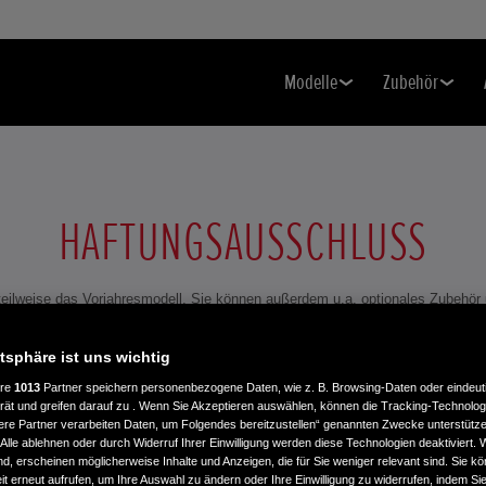
Modelle
Zubehör
HAFTUNGSAUSSCHLUSS
 teilweise das Vorjahresmodell. Sie können außerdem u.a. optionales Zubehör 
besprechen Sie vor Vertragsabschluss alle Details mit Ihrem Honda Vertragsh
atsphäre ist uns wichtig
ere
1013
Partner speichern personenbezogene Daten, wie z. B. Browsing-Daten oder eindeu
rät und greifen darauf zu . Wenn Sie Akzeptieren auswählen, können die Tracking-Technologi
ere Partner verarbeiten Daten, um Folgendes bereitzustellen“ genannten Zwecke unterstütze
Alle ablehnen oder durch Widerruf Ihrer Einwilligung werden diese Technologien deaktiviert.
ind, erscheinen möglicherweise Inhalte und Anzeigen, die für Sie weniger relevant sind. Sie k
t erneut aufrufen, um Ihre Auswahl zu ändern oder Ihre Einwilligung zu widerrufen, indem Sie