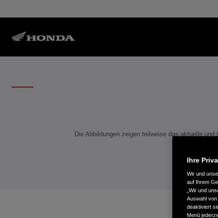
Die Abbildungen zeigen teilweise das aktuelle und
Bitte 
Ihre Priv
Wir und uns
auf Ihrem Ge
„Wir und uns
Auswahl von 
deaktiviert s
Menü jederzei