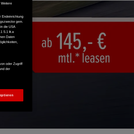
. Weitere
r Endeinrichtung
tungszwecke gem.
 in die USA
 S.1 lit.a
enen Daten
glichkeiten,
von oder Zugriff
und der
eptieren