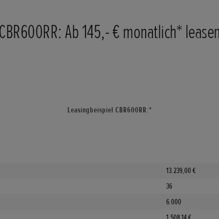
CBR600RR: Ab 145,- € monatlich* lease
Leasingbeispiel CBR600RR:*
13.239,00 €
36
6.000
1.508,14 €