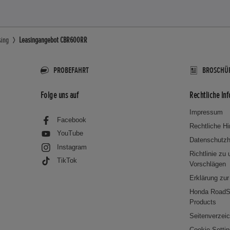
sing
Leasingangebot CBR600RR
PROBEFAHRT
BROSCHÜ
Folge uns auf
Rechtliche In
Impressum
Facebook
Rechtliche H
YouTube
Datenschutzh
Instagram
Richtlinie zu
TikTok
Vorschlägen
Erklärung zur 
Honda RoadS
Products
Seitenverzei
Cookie Setti