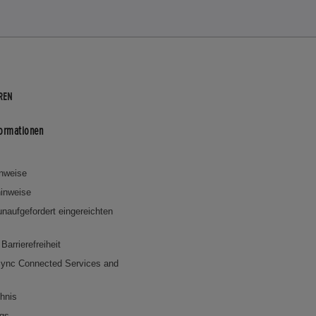
REN
formationen
inweise
inweise
 unaufgefordert eingereichten
Barrierefreiheit
ync Connected Services and
chnis
ngs