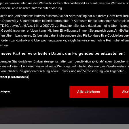
gen verwalten unten auf der Webseite klicken. Ihre Wahl wirkt sich auf unsere/n Website aus
n finden Sie in unserer Datenschutzerklärung.
icken des „Akzeptieren“-Buttons stimmen Sie der Verarbeitung der auf Ihrem Gerät bzw. Ihre
n Daten wie z.B. persönlichen Identifikatoren oder IP-Adressen für die benannten Verarbei
TTDSG sowie Art. 6 Abs. 1 lit. a DSGVO zu. Beachten Sie, dass dabei auch eine Übermittlung
Geschäftspartner erfolgen kann. Mit Ihrer Einwilligung stimmen Sie zugleich gem. Art.49 Abs.1
n Übermittlungen zu. Es besteht dabei insbesondere das Risiko, dass Ihre Cookie-bezog
örden, zu Kontroll- und Überwachungszwecke, möglicherweise auch ohne Rechtsbehelfsmö
werden.
nsere Partner verarbeiten Daten, um Folgendes bereitzustellen:
enauer Standortdaten. Endgeräteeigenschaften zur Identifikation aktiv abfragen. Speichern 
ionen auf einem Endgerät. Personalisierte Werbung und Inhalte, Messung von Werbeleistung 
von Inhalten, Zielgruppenforschung sowie Entwicklung und Verbesserung von Angeboten.
rtner (Lieferanten)
zeigen
Alle ablehnen
Akz