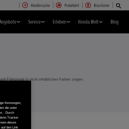
Händlersuche
Probefahrt
Broschüren
Angebote
Service
Erleben
Honda Welt
Blog
und Fahrzeuge in nicht erhältlichen Farben zeigen.
ändler.
tige Kennungen,
en die unter
n. . Durch
 Wenn Tracker
önnen dieses
 auf den Link