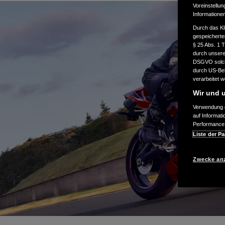
Voreinstellun
Informatione
Durch das Kl
gespeicherte
§ 25 Abs. 1 
durch unsere 
DSGVO solche
durch US-Beh
verarbeitet 
Wir und u
Verwendung g
auf Informat
Performance 
Liste der Pa
Zwecke an