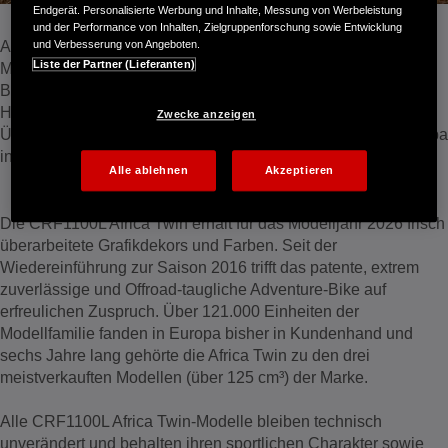
Endgerät. Personalisierte Werbung und Inhalte, Messung von Werbeleistung
und der Performance von Inhalten, Zielgruppenforschung sowie Entwicklung
und Verbesserung von Angeboten.
Attraktive neue Optik wertet die 2026er Afrika Twin-
Liste der Partner (Lieferanten)
Modellfamilie auf
Beliebte Adventure-Baureihe zählt zu den Bestsellern der
Honda Motorrad-Palette
Zwecke anzeigen
Über 121.000 Africa-Twin-Einheiten fanden seit 2016 in Europa
in Kundenhand
Alle ablehnen
Akzeptieren
Die CRF1100L Africa Twin erhält für das Modelljahr 2026 frisch
überarbeitete Grafikdekors und Farben. Seit der
Wiedereinführung zur Saison 2016 trifft das patente, extrem
zuverlässige und Offroad-taugliche Adventure-Bike auf
erfreulichen Zuspruch. Über 121.000 Einheiten der
Modellfamilie fanden in Europa bisher in Kundenhand und
sechs Jahre lang gehörte die Africa Twin zu den drei
meistverkauften Modellen (über 125 cm³) der Marke.
Alle CRF1100L Africa Twin-Modelle bleiben technisch
unverändert und behalten ihren sportlichen Charakter sowie