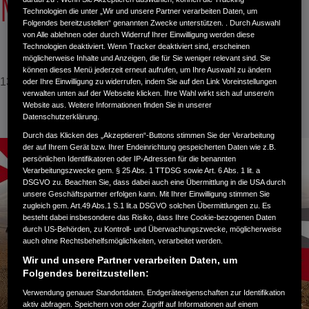
MODELLJAHRGANGS 2026
Technologien die unter „Wir und unsere Partner verarbeiten Daten, um
Folgendes bereitzustellen“ genannten Zwecke unterstützen. . Durch Auswahl
von Alle ablehnen oder durch Widerruf Ihrer Einwilligung werden diese
Technologien deaktiviert. Wenn Tracker deaktiviert sind, erscheinen
möglicherweise Inhalte und Anzeigen, die für Sie weniger relevant sind. Sie
können dieses Menü jederzeit erneut aufrufen, um Ihre Auswahl zu ändern
13. Januar 2026
oder Ihre Einwilligung zu widerrufen, indem Sie auf den Link Voreinstellungen
verwalten unten auf der Webseite klicken. Ihre Wahl wirkt sich auf unsere/n
Website aus. Weitere Informationen finden Sie in unserer
Datenschutzerklärung.
Durch das Klicken des „Akzeptieren“-Buttons stimmen Sie der Verarbeitung
der auf Ihrem Gerät bzw. Ihrer Endeinrichtung gespeicherten Daten wie z.B.
persönlichen Identifikatoren oder IP-Adressen für die benannten
Verarbeitungszwecke gem. § 25 Abs. 1 TTDSG sowie Art. 6 Abs. 1 lit. a
DSGVO zu. Beachten Sie, dass dabei auch eine Übermittlung in die USA durch
unsere Geschäftspartner erfolgen kann. Mit Ihrer Einwilligung stimmen Sie
zugleich gem. Art.49 Abs.1 S.1 lit.a DSGVO solchen Übermittlungen zu. Es
besteht dabei insbesondere das Risiko, dass Ihre Cookie-bezogenen Daten
durch US-Behörden, zu Kontroll- und Überwachungszwecke, möglicherweise
auch ohne Rechtsbehelfsmöglichkeiten, verarbeitet werden.
Wir und unsere Partner verarbeiten Daten, um
Folgendes bereitzustellen:
Verwendung genauer Standortdaten. Endgeräteeigenschaften zur Identifikation
aktiv abfragen. Speichern von oder Zugriff auf Informationen auf einem