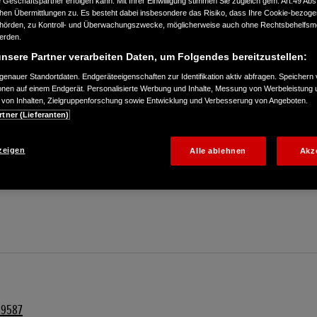
Geschäftspartner erfolgen kann. Mit Ihrer Einwilligung stimmen Sie zugleich gem. Art.49 Abs.1
n Übermittlungen zu. Es besteht dabei insbesondere das Risiko, dass Ihre Cookie-bezog
örden, zu Kontroll- und Überwachungszwecke, möglicherweise auch ohne Rechtsbehelfsmö
werden.
nsere Partner verarbeiten Daten, um Folgendes bereitzustellen:
enauer Standortdaten. Endgeräteeigenschaften zur Identifikation aktiv abfragen. Speichern 
ionen auf einem Endgerät. Personalisierte Werbung und Inhalte, Messung von Werbeleistung 
von Inhalten, Zielgruppenforschung sowie Entwicklung und Verbesserung von Angeboten.
rtner (Lieferanten)
29587
zeigen
Alle ablehnen
Akz
29587