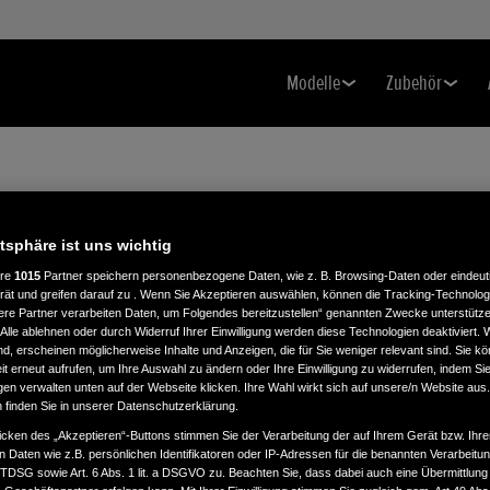
Modelle
Zubehör
atsphäre ist uns wichtig
ere
1015
Partner speichern personenbezogene Daten, wie z. B. Browsing-Daten oder eindeu
rät und greifen darauf zu . Wenn Sie Akzeptieren auswählen, können die Tracking-Technologi
E
ere Partner verarbeiten Daten, um Folgendes bereitzustellen“ genannten Zwecke unterstütze
Alle ablehnen oder durch Widerruf Ihrer Einwilligung werden diese Technologien deaktiviert.
ind, erscheinen möglicherweise Inhalte und Anzeigen, die für Sie weniger relevant sind. Sie k
t erneut aufrufen, um Ihre Auswahl zu ändern oder Ihre Einwilligung zu widerrufen, indem Sie
gen verwalten unten auf der Webseite klicken. Ihre Wahl wirkt sich auf unsere/n Website aus
n finden Sie in unserer Datenschutzerklärung.
icken des „Akzeptieren“-Buttons stimmen Sie der Verarbeitung der auf Ihrem Gerät bzw. Ihre
n Daten wie z.B. persönlichen Identifikatoren oder IP-Adressen für die benannten Verarbei
TTDSG sowie Art. 6 Abs. 1 lit. a DSGVO zu. Beachten Sie, dass dabei auch eine Übermittlung