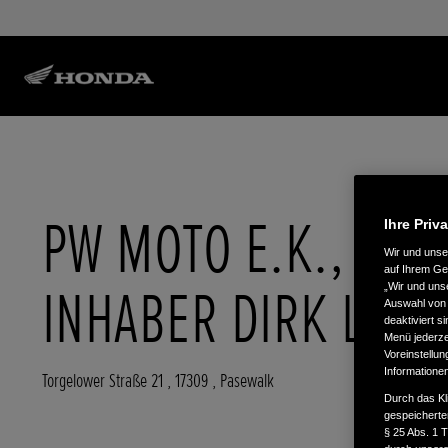
PW MOTO E.K.,
Ihre Priv
Wir und uns
auf Ihrem Ge
INHABER DIRK LINK
„Wir und uns
Auswahl von 
deaktiviert s
Menü jederzei
Voreinstellun
Informatione
Torgelower Straße 21
,
17309
,
Pasewalk
Durch das Kl
gespeicherte
§ 25 Abs. 1 