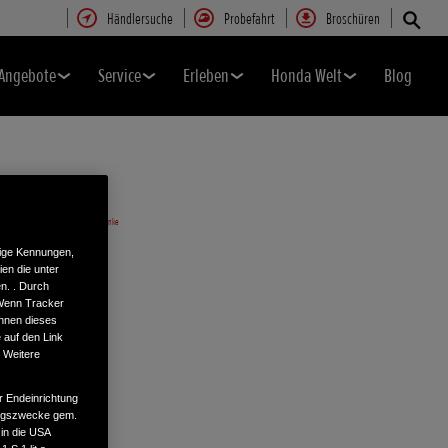
Händlersuche
Probefahrt
Broschüren
Angebote
Service
Erleben
Honda Welt
Blog
tige Kennungen,
en die unter
n. . Durch
 Wenn Tracker
önnen dieses
 auf den Link
. Weitere
r Endeinrichtung
tungszwecke gem.
 in die USA