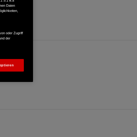
 S.1 lit.a
enen Daten
glichkeiten,
von oder Zugriff
und der
eptieren