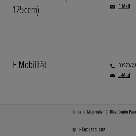
125ccm)
E-Mail
E Mobilität
03973/2
E-Mail
Honda
Motorräder
Biker Center Pas
HÄNDLERSUCHE