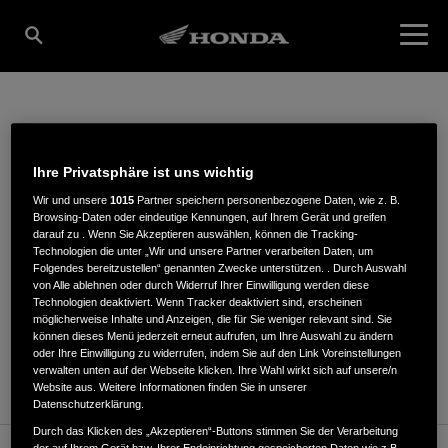
HELMUT MÜLLER
Ihre Privatsphäre ist uns wichtig
Wir und unsere
1015
Partner speichern personenbezogene Daten, wie z. B.
Browsing-Daten oder eindeutige Kennungen, auf Ihrem Gerät und greifen
Vorstadtstraße 50
,
72351
,
Geislingen/Balingen
darauf zu . Wenn Sie Akzeptieren auswählen, können die Tracking-
Technologien die unter „Wir und unsere Partner verarbeiten Daten, um
Folgendes bereitzustellen“ genannten Zwecke unterstützen. . Durch Auswahl
von Alle ablehnen oder durch Widerruf Ihrer Einwilligung werden diese
Technologien deaktiviert. Wenn Tracker deaktiviert sind, erscheinen
möglicherweise Inhalte und Anzeigen, die für Sie weniger relevant sind. Sie
können dieses Menü jederzeit erneut aufrufen, um Ihre Auswahl zu ändern
ROUTENPLANUNG
oder Ihre Einwilligung zu widerrufen, indem Sie auf den Link Voreinstellungen
WEBSITE
verwalten unten auf der Webseite klicken. Ihre Wahl wirkt sich auf unsere/n
Website aus. Weitere Informationen finden Sie in unserer
Datenschutzerklärung.
Durch das Klicken des „Akzeptieren“-Buttons stimmen Sie der Verarbeitung