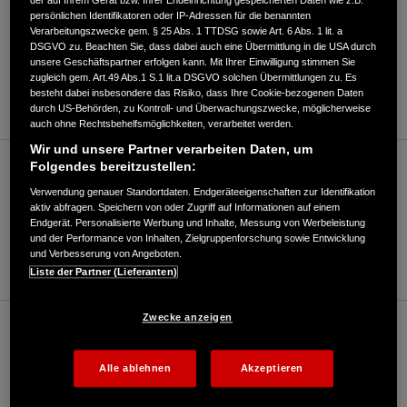
der auf Ihrem Gerät bzw. Ihrer Endeinrichtung gespeicherten Daten wie z.B.
Motorrad/Roller (bis 125ccm)
persönlichen Identifikatoren oder IP-Adressen für die benannten
Verarbeitungszwecke gem. § 25 Abs. 1 TTDSG sowie Art. 6 Abs. 1 lit. a
DSGVO zu. Beachten Sie, dass dabei auch eine Übermittlung in die USA durch
unsere Geschäftspartner erfolgen kann. Mit Ihrer Einwilligung stimmen Sie
07433/6539
zugleich gem. Art.49 Abs.1 S.1 lit.a DSGVO solchen Übermittlungen zu. Es
besteht dabei insbesondere das Risiko, dass Ihre Cookie-bezogenen Daten
E-Mail
durch US-Behörden, zu Kontroll- und Überwachungszwecke, möglicherweise
auch ohne Rechtsbehelfsmöglichkeiten, verarbeitet werden.
Wir und unsere Partner verarbeiten Daten, um
Folgendes bereitzustellen:
Motorrad/Roller (über 125ccm)
Verwendung genauer Standortdaten. Endgeräteeigenschaften zur Identifikation
aktiv abfragen. Speichern von oder Zugriff auf Informationen auf einem
Endgerät. Personalisierte Werbung und Inhalte, Messung von Werbeleistung
07433/6539
und der Performance von Inhalten, Zielgruppenforschung sowie Entwicklung
und Verbesserung von Angeboten.
E-Mail
Liste der Partner (Lieferanten)
Zwecke anzeigen
E Mobilität
Alle ablehnen
Akzeptieren
07433/6539