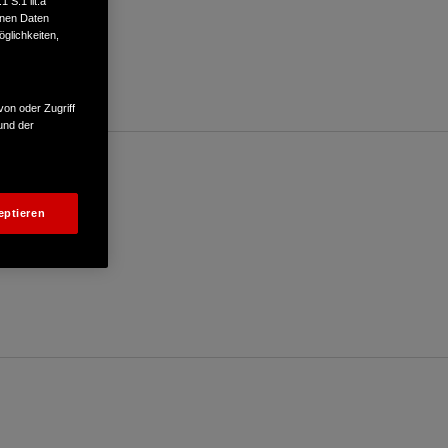
 S.1 lit.a
enen Daten
glichkeiten,
von oder Zugriff
und der
eptieren