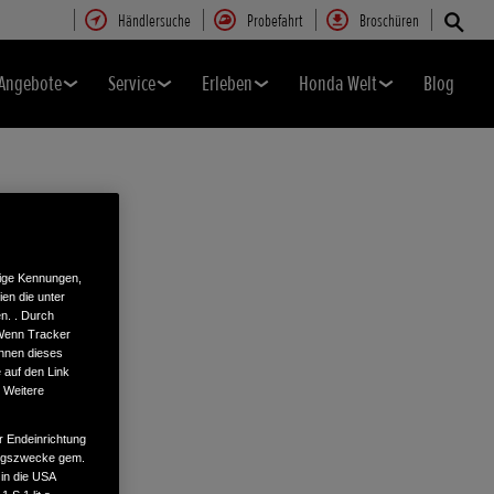
Händlersuche
Probefahrt
Broschüren
Angebote
Service
Erleben
Honda Welt
Blog
tige Kennungen,
en die unter
n. . Durch
 Wenn Tracker
önnen dieses
 auf den Link
. Weitere
r Endeinrichtung
tungszwecke gem.
 in die USA