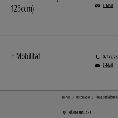
125ccm)
E-Mail
E Mobilität
07472/2
E-Mail
Honda
Motorräder
Haug und Albus G
HÄNDLERSUCHE