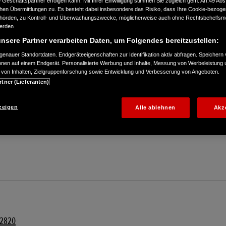
Geschäftspartner erfolgen kann. Mit Ihrer Einwilligung stimmen Sie zugleich gem. Art.49 Abs.1
n Übermittlungen zu. Es besteht dabei insbesondere das Risiko, dass Ihre Cookie-bezog
örden, zu Kontroll- und Überwachungszwecke, möglicherweise auch ohne Rechtsbehelfsmö
werden.
nsere Partner verarbeiten Daten, um Folgendes bereitzustellen:
enauer Standortdaten. Endgeräteeigenschaften zur Identifikation aktiv abfragen. Speichern 
ionen auf einem Endgerät. Personalisierte Werbung und Inhalte, Messung von Werbeleistung 
von Inhalten, Zielgruppenforschung sowie Entwicklung und Verbesserung von Angeboten.
rtner (Lieferanten)
82820
zeigen
Alle ablehnen
Akz
82820