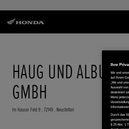
HAUG UND ALBUS
Ihre Priv
Wir und uns
auf Ihrem Ge
GMBH
„Wir und uns
Auswahl von 
deaktiviert s
Menü jederzei
Voreinstellun
Informatione
Im Hauser Feld 9
,
72149
,
Neustetten
Durch das Kl
gespeicherte
§ 25 Abs. 1 