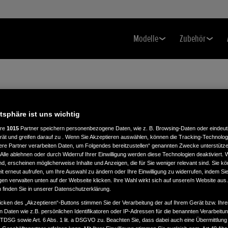
Modelle
Zubehör
atsphäre ist uns wichtig
ere
1015
Partner speichern personenbezogene Daten, wie z. B. Browsing-Daten oder eindeu
rät und greifen darauf zu . Wenn Sie Akzeptieren auswählen, können die Tracking-Technologi
ere Partner verarbeiten Daten, um Folgendes bereitzustellen“ genannten Zwecke unterstütze
Alle ablehnen oder durch Widerruf Ihrer Einwilligung werden diese Technologien deaktiviert.
ind, erscheinen möglicherweise Inhalte und Anzeigen, die für Sie weniger relevant sind. Sie k
t erneut aufrufen, um Ihre Auswahl zu ändern oder Ihre Einwilligung zu widerrufen, indem Sie
gen verwalten unten auf der Webseite klicken. Ihre Wahl wirkt sich auf unsere/n Website aus
n finden Sie in unserer Datenschutzerklärung.
icken des „Akzeptieren“-Buttons stimmen Sie der Verarbeitung der auf Ihrem Gerät bzw. Ihre
n Daten wie z.B. persönlichen Identifikatoren oder IP-Adressen für die benannten Verarbei
TTDSG sowie Art. 6 Abs. 1 lit. a DSGVO zu. Beachten Sie, dass dabei auch eine Übermittlung