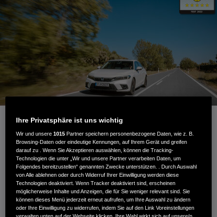
Ihre Privatsphäre ist uns wichtig
Wir und unsere
1015
Partner speichern personenbezogene Daten, wie z. B.
Optimierte Honda SENSING Systeme mit
Browsing-Daten oder eindeutige Kennungen, auf Ihrem Gerät und greifen
darauf zu . Wenn Sie Akzeptieren auswählen, können die Tracking-
Sonarsensoren und Weitwinkelkamera
Technologien die unter „Wir und unsere Partner verarbeiten Daten, um
Strukturelle Verstärkungen verbessern Schutz bei Front-,
Folgendes bereitzustellen“ genannten Zwecke unterstützen. . Durch Auswahl
Heck- und Seitenaufprall
von Alle ablehnen oder durch Widerruf Ihrer Einwilligung werden diese
Technologien deaktiviert. Wenn Tracker deaktiviert sind, erscheinen
Insassensicherheit und Fußgängerschutz auf höchstem
möglicherweise Inhalte und Anzeigen, die für Sie weniger relevant sind. Sie
Niveau
können dieses Menü jederzeit erneut aufrufen, um Ihre Auswahl zu ändern
oder Ihre Einwilligung zu widerrufen, indem Sie auf den Link Voreinstellungen
verwalten unten auf der Webseite klicken. Ihre Wahl wirkt sich auf unsere/n