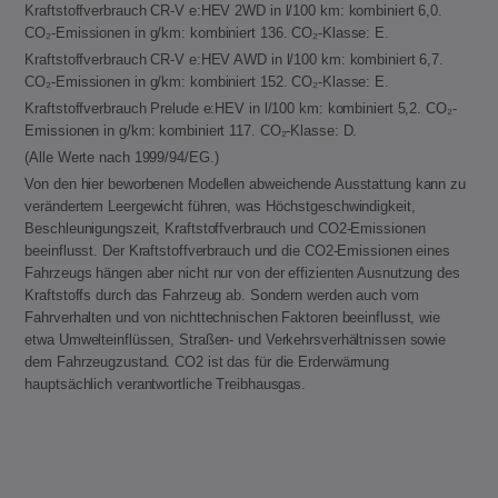
Kraftstoffverbrauch CR-V e:HEV 2WD in l/100 km: kombiniert 6,0.
CO₂-Emissionen in g/km: kombiniert 136. CO₂-Klasse: E.
Kraftstoffverbrauch CR-V e:HEV AWD in l/100 km: kombiniert 6,7.
CO₂-Emissionen in g/km: kombiniert 152. CO₂-Klasse: E.
Kraftstoffverbrauch Prelude e:HEV in l/100 km: kombiniert 5,2. CO₂-
Emissionen in g/km: kombiniert 117. CO₂-Klasse: D.
(Alle Werte nach 1999/94/EG.)
Von den hier beworbenen Modellen abweichende Ausstattung kann zu
verändertem Leergewicht führen, was Höchstgeschwindigkeit,
Beschleunigungszeit, Kraftstoffverbrauch und CO2-Emissionen
beeinflusst. Der Kraftstoffverbrauch und die CO2-Emissionen eines
Fahrzeugs hängen aber nicht nur von der effizienten Ausnutzung des
Kraftstoffs durch das Fahrzeug ab. Sondern werden auch vom
Fahrverhalten und von nichttechnischen Faktoren beeinflusst, wie
etwa Umwelteinflüssen, Straßen- und Verkehrsverhältnissen sowie
dem Fahrzeugzustand. CO2 ist das für die Erderwärmung
hauptsächlich verantwortliche Treibhausgas.