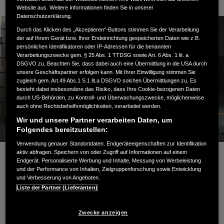
Website aus. Weitere Informationen finden Sie in unserer
Datenschutzerklärung.
Durch das Klicken des „Akzeptieren“-Buttons stimmen Sie der Verarbeitung
der auf Ihrem Gerät bzw. Ihrer Endeinrichtung gespeicherten Daten wie z.B.
persönlichen Identifikatoren oder IP-Adressen für die benannten
Verarbeitungszwecke gem. § 25 Abs. 1 TTDSG sowie Art. 6 Abs. 1 lit. a
DSGVO zu. Beachten Sie, dass dabei auch eine Übermittlung in die USA durch
unsere Geschäftspartner erfolgen kann. Mit Ihrer Einwilligung stimmen Sie
zugleich gem. Art.49 Abs.1 S.1 lit.a DSGVO solchen Übermittlungen zu. Es
besteht dabei insbesondere das Risiko, dass Ihre Cookie-bezogenen Daten
durch US-Behörden, zu Kontroll- und Überwachungszwecke, möglicherweise
auch ohne Rechtsbehelfsmöglichkeiten, verarbeitet werden.
Wir und unsere Partner verarbeiten Daten, um
Folgendes bereitzustellen:
Verwendung genauer Standortdaten. Endgeräteeigenschaften zur Identifikation
aktiv abfragen. Speichern von oder Zugriff auf Informationen auf einem
Endgerät. Personalisierte Werbung und Inhalte, Messung von Werbeleistung
Bestnote für den Honda Civic e:HEV: Die neue
und der Performance von Inhalten, Zielgruppenforschung sowie Entwicklung
Generation des Fahrzeugs hat bei den jüngsten Euro
und Verbesserung von Angeboten.
NCAP Sicherheitstests die Höchstwertung von fünf
Liste der Partner (Lieferanten)
Sternen erzielt. Damit unterstreicht der Civic die
Ambitionen des japanischen Automobilherstellers, bis
Zwecke anzeigen
2050 die Zahl der Verkehrstoten unter Beteilung von