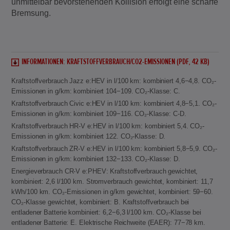
unmittelbar bevorstehenden Kollision erfolgt eine scharfe
Bremsung.
INFORMATIONEN: KRAFTSTOFFVERBRAUCH/CO2-EMISSIONEN (PDF, 42 KB)
Kraftstoffverbrauch Jazz e:HEV in l/100 km: kombiniert 4,6−4,8. CO₂-
Emissionen in g/km: kombiniert 104−109. CO₂-Klasse: C.
Kraftstoffverbrauch Civic e:HEV in l/100 km: kombiniert 4,8−5,1. CO₂-
Emissionen in g/km: kombiniert 109−116. CO₂-Klasse: C-D.
Kraftstoffverbrauch HR-V e:HEV in l/100 km: kombiniert 5,4. CO₂-
Emissionen in g/km: kombiniert 122. CO₂-Klasse: D.
Kraftstoffverbrauch ZR-V e:HEV in l/100 km: kombiniert 5,8−5,9. CO₂-
Emissionen in g/km: kombiniert 132−133. CO₂-Klasse: D.
Energieverbrauch CR-V e:PHEV: Kraftstoffverbrauch gewichtet,
kombiniert: 2,6 l/100 km. Stromverbrauch gewichtet, kombiniert: 11,7
kWh/100 km. CO₂-Emissionen in g/km gewichtet, kombiniert: 59−60.
CO₂-Klasse gewichtet, kombiniert: B. Kraftstoffverbrauch bei
entladener Batterie kombiniert: 6,2−6,3 l/100 km. CO₂-Klasse bei
entladener Batterie: E. Elektrische Reichweite (EAER): 77−78 km.