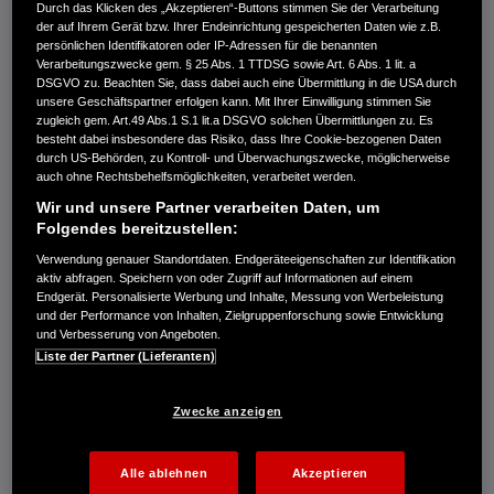
1. SENDUNGEN, SPIELE UND FILME
Durch das Klicken des „Akzeptieren“-Buttons stimmen Sie der Verarbeitung
HERUNTERLADEN
der auf Ihrem Gerät bzw. Ihrer Endeinrichtung gespeicherten Daten wie z.B.
persönlichen Identifikatoren oder IP-Adressen für die benannten
Verarbeitungszwecke gem. § 25 Abs. 1 TTDSG sowie Art. 6 Abs. 1 lit. a
DSGVO zu. Beachten Sie, dass dabei auch eine Übermittlung in die USA durch
Ob es Bildschirme in den Sitzlehnen gibt oder Ihre
unsere Geschäftspartner erfolgen kann. Mit Ihrer Einwilligung stimmen Sie
zugleich gem. Art.49 Abs.1 S.1 lit.a DSGVO solchen Übermittlungen zu. Es
Kinder Tablets besitzen: Laden Sie vor der Reise ihre
besteht dabei insbesondere das Risiko, dass Ihre Cookie-bezogenen Daten
Lieblingsfilme und -inhalte herunter.
durch US-Behörden, zu Kontroll- und Überwachungszwecke, möglicherweise
auch ohne Rechtsbehelfsmöglichkeiten, verarbeitet werden.
Wir und unsere Partner verarbeiten Daten, um
Spiele, Filme, Apps und Hörbücher lassen die Zeit wie
Folgendes bereitzustellen:
im Nu vergehen. Installieren Sie die Inhalte am besten
Verwendung genauer Standortdaten. Endgeräteeigenschaften zur Identifikation
am Vorabend auf den Geräten der Kinder, damit Sie
aktiv abfragen. Speichern von oder Zugriff auf Informationen auf einem
Endgerät. Personalisierte Werbung und Inhalte, Messung von Werbeleistung
sie nicht am Reisetag per Mobilfunk streamen
und der Performance von Inhalten, Zielgruppenforschung sowie Entwicklung
und Verbesserung von Angeboten.
müssen. Ein Tablet mit 256 GB Speicher bietet Platz
Liste der Partner (Lieferanten)
für etwa 8 Stunden Videos in hochauflösender
Bildqualität. Bei 512 GB ist es doppelt so viel – das
Zwecke anzeigen
reicht selbst für die längste Reise.
Alle ablehnen
Akzeptieren