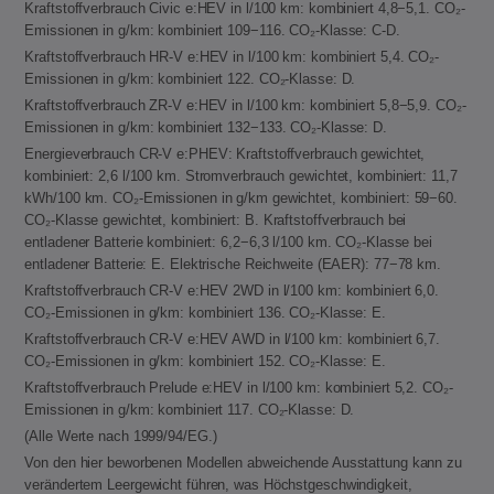
Kraftstoffverbrauch Civic e:HEV in l/100 km: kombiniert 4,8−5,1. CO₂-
Emissionen in g/km: kombiniert 109−116. CO₂-Klasse: C-D.
Kraftstoffverbrauch HR-V e:HEV in l/100 km: kombiniert 5,4. CO₂-
Emissionen in g/km: kombiniert 122. CO₂-Klasse: D.
Kraftstoffverbrauch ZR-V e:HEV in l/100 km: kombiniert 5,8−5,9. CO₂-
Emissionen in g/km: kombiniert 132−133. CO₂-Klasse: D.
Energieverbrauch CR-V e:PHEV: Kraftstoffverbrauch gewichtet,
kombiniert: 2,6 l/100 km. Stromverbrauch gewichtet, kombiniert: 11,7
kWh/100 km. CO₂-Emissionen in g/km gewichtet, kombiniert: 59−60.
CO₂-Klasse gewichtet, kombiniert: B. Kraftstoffverbrauch bei
entladener Batterie kombiniert: 6,2−6,3 l/100 km. CO₂-Klasse bei
entladener Batterie: E. Elektrische Reichweite (EAER): 77−78 km.
Kraftstoffverbrauch CR-V e:HEV 2WD in l/100 km: kombiniert 6,0.
CO₂-Emissionen in g/km: kombiniert 136. CO₂-Klasse: E.
Kraftstoffverbrauch CR-V e:HEV AWD in l/100 km: kombiniert 6,7.
CO₂-Emissionen in g/km: kombiniert 152. CO₂-Klasse: E.
Kraftstoffverbrauch Prelude e:HEV in l/100 km: kombiniert 5,2. CO₂-
Emissionen in g/km: kombiniert 117. CO₂-Klasse: D.
(Alle Werte nach 1999/94/EG.)
Von den hier beworbenen Modellen abweichende Ausstattung kann zu
verändertem Leergewicht führen, was Höchstgeschwindigkeit,