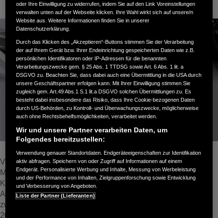
oder Ihre Einwilligung zu widerrufen, indem Sie auf den Link Voreinstellungen
verwalten unten auf der Webseite klicken. Ihre Wahl wirkt sich auf unsere/n
Website aus. Weitere Informationen finden Sie in unserer
Datenschutzerklärung.
Durch das Klicken des „Akzeptieren“-Buttons stimmen Sie der Verarbeitung
der auf Ihrem Gerät bzw. Ihrer Endeinrichtung gespeicherten Daten wie z.B.
persönlichen Identifikatoren oder IP-Adressen für die benannten
Verarbeitungszwecke gem. § 25 Abs. 1 TTDSG sowie Art. 6 Abs. 1 lit. a
DSGVO zu. Beachten Sie, dass dabei auch eine Übermittlung in die USA durch
unsere Geschäftspartner erfolgen kann. Mit Ihrer Einwilligung stimmen Sie
zugleich gem. Art.49 Abs.1 S.1 lit.a DSGVO solchen Übermittlungen zu. Es
besteht dabei insbesondere das Risiko, dass Ihre Cookie-bezogenen Daten
durch US-Behörden, zu Kontroll- und Überwachungszwecke, möglicherweise
auch ohne Rechtsbehelfsmöglichkeiten, verarbeitet werden.
Wir und unsere Partner verarbeiten Daten, um
Folgendes bereitzustellen:
Verwendung genauer Standortdaten. Endgeräteeigenschaften zur Identifikation
Vier neue Farbvarianten für die Honda CB125R des 2026er
aktiv abfragen. Speichern von oder Zugriff auf Informationen auf einem
Endgerät. Personalisierte Werbung und Inhalte, Messung von Werbeleistung
Modelljahrgangs
und der Performance von Inhalten, Zielgruppenforschung sowie Entwicklung
Kraftvoller 15-PS-Motor, attraktives Design und umfassende
und Verbesserung von Angeboten.
Ausstattung
Liste der Partner (Lieferanten)
zweitmeistverkauftes 125er Motorrad in Europa in den Jahren
2024 und 2025