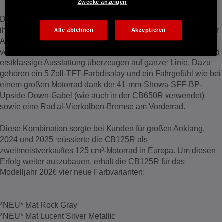
Zwecke anzeigen
Die einsteigerfreundliche Honda CB125R behauptet sich seit
ihrer Markteinführung zur Saison 2018 erfolgreich im Markt der
Alle ablehnen
Akzeptieren
Achtelliter-Einsteigerbikes. Schwungvoller 125-cm³ Motor mit
voller 15 PS Leistung, attraktives Neo-Sports-Café-Design und
erstklassige Ausstattung überzeugen auf ganzer Linie. Dazu
gehören ein 5 Zoll-TFT-Farbdisplay und ein Fahrgefühl wie bei
einem großen Motorrad dank der 41-mm-Showa-SFF-BP-
Upside-Down-Gabel (wie auch in der CB650R verwendet)
sowie eine Radial-Vierkolben-Bremse am Vorderrad.
Diese Kombination sorgte bei Kunden für großen Anklang.
2024 und 2025 reüssierte die CB125R als
zweitmeistverkauftes 125 cm³-Motorrad in Europa. Um diesen
Erfolg weiter auszubauen, erhält die CB125R für das
Modelljahr 2026 vier neue Farbvarianten:
*NEU* Mat Rock Gray
*NEU* Mat Lucent Silver Metallic