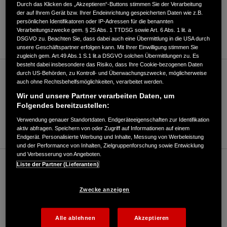
Durch das Klicken des „Akzeptieren“-Buttons stimmen Sie der Verarbeitung
der auf Ihrem Gerät bzw. Ihrer Endeinrichtung gespeicherten Daten wie z.B.
ROUTENPLANUNG
persönlichen Identifikatoren oder IP-Adressen für die benannten
Verarbeitungszwecke gem. § 25 Abs. 1 TTDSG sowie Art. 6 Abs. 1 lit. a
WEBSITE
DSGVO zu. Beachten Sie, dass dabei auch eine Übermittlung in die USA durch
unsere Geschäftspartner erfolgen kann. Mit Ihrer Einwilligung stimmen Sie
zugleich gem. Art.49 Abs.1 S.1 lit.a DSGVO solchen Übermittlungen zu. Es
besteht dabei insbesondere das Risiko, dass Ihre Cookie-bezogenen Daten
durch US-Behörden, zu Kontroll- und Überwachungszwecke, möglicherweise
Motorrad/Roller (bis 125ccm)
auch ohne Rechtsbehelfsmöglichkeiten, verarbeitet werden.
Wir und unsere Partner verarbeiten Daten, um
Folgendes bereitzustellen:
033203/46330
Verwendung genauer Standortdaten. Endgeräteeigenschaften zur Identifikation
E-Mail
aktiv abfragen. Speichern von oder Zugriff auf Informationen auf einem
Endgerät. Personalisierte Werbung und Inhalte, Messung von Werbeleistung
und der Performance von Inhalten, Zielgruppenforschung sowie Entwicklung
und Verbesserung von Angeboten.
Liste der Partner (Lieferanten)
Motorrad/Roller (über 125ccm)
Zwecke anzeigen
033203/46330
E-Mail
Alle ablehnen
Akzeptieren