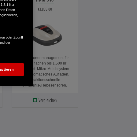
 S.1 lit.a
€1.835,00
enen Daten
glichkeiten,
von oder Zugriff
und der
Dank Zonenmanagement für
Rasenflächen bis 1.500 m²
geeignet. Mikro-Mulchsystem
eptieren
und automatisches Aufladen.
Reaktionsschnelle
Hindernis-/Hebesensoren.
Vergleichen