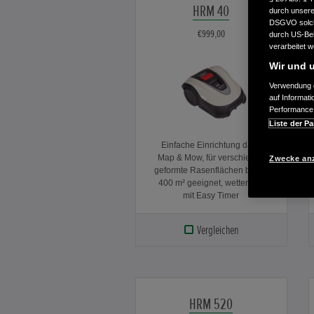
HRM 40
durch unsere 
DSGVO solche
€999,00
durch US-Beh
verarbeitet 
Wir und u
Verwendung g
auf Informat
Performance 
Liste der Pa
Einfache Einrichtung dank
Map & Mow, für verschieden
Zwecke an
geformte Rasenflächen bis zu
400 m² geeignet, wetterfest,
mit Easy Timer
Vergleichen
HRM 520