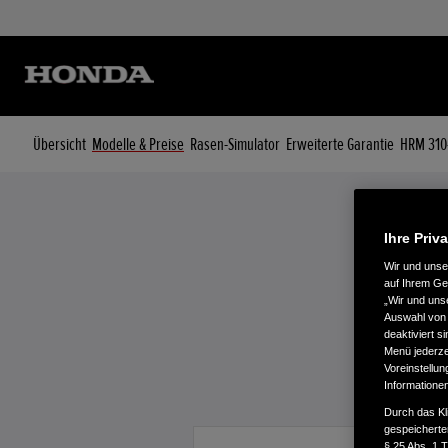
Übersicht
Modelle & Preise
Rasen-Simulator
Erweiterte Garantie
HRM 310
Ihre Priv
Wir und uns
auf Ihrem Ge
„Wir und uns
Auswahl von 
deaktiviert s
Menü jederzei
Voreinstellun
Informatione
Durch das Kl
gespeicherte
§ 25 Abs. 1 