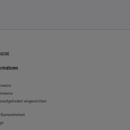
SUCHE
formationen
inweise
inweise
 unaufgefordert eingereichten
Barrierefreiheit
ngs