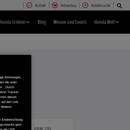
Kontakt
Onlineshop
Händlersuche
Honda Erleben
Blog
Messen und Events
Honda Welt
tige Kennungen,
en die unter
n. . Durch
 Wenn Tracker
önnen dieses
 auf den Link
. Weitere
r Endeinrichtung
tungszwecke gem.
HRM 310
 in die USA