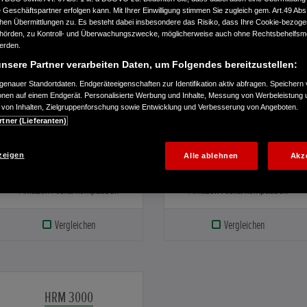
Geschäftspartner erfolgen kann. Mit Ihrer Einwilligung stimmen Sie zugleich gem. Art.49 Abs.1
€1.199,00
€1.399,00
n Übermittlungen zu. Es besteht dabei insbesondere das Risiko, dass Ihre Cookie-bezog
örden, zu Kontroll- und Überwachungszwecke, möglicherweise auch ohne Rechtsbehelfsmö
werden.
nsere Partner verarbeiten Daten, um Folgendes bereitzustellen:
enauer Standortdaten. Endgeräteeigenschaften zur Identifikation aktiv abfragen. Speichern 
ionen auf einem Endgerät. Personalisierte Werbung und Inhalte, Messung von Werbeleistung 
von Inhalten, Zielgruppenforschung sowie Entwicklung und Verbesserung von Angeboten.
rtner (Lieferanten)
Einfache Einrichtung dank
Einfache Einrichtung dank
Map & Mow. Für verschieden
Map & Mow. Für verschieden
geformte Rasenflächen bis zu
geformte Rasenflächen bis zu
zeigen
Alle ablehnen
Akz
400 m² geeignet.
700 m² geeignet.
Smartphone-Konnektivität, mit
Smartphone-Konnektivität, mit
Amazon Alexa kompatibel.
Amazon Alexa kompatibel.
Vergleichen
Vergleichen
HRM 3000