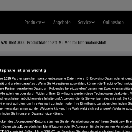
Produkte
Angebote
Service
Onlineshop
-520
HRM 3000
Produktdatenblatt
Mii-Monitor Informationsblatt
Modelle & Preise
IHR MIIMO IM DETAIL
atsphäre ist uns wichtig
ere
1015
Partner speichern personenbezogene Daten, wie z. B. Browsing-Daten oder eindeu
rät und greifen darauf zu . Wenn Sie Akzeptieren auswählen, können die Tracking-Technologi
ere Partner verarbeiten Daten, um Folgendes bereitzustellen“ genannten Zwecke unterstütze
Alle ablehnen oder durch Widerruf Ihrer Einwilligung werden diese Technologien deaktiviert.
ind, erscheinen möglicherweise Inhalte und Anzeigen, die für Sie weniger relevant sind. Sie k
t erneut aufrufen, um Ihre Auswahl zu ändern oder Ihre Einwilligung zu widerrufen, indem Sie
gen verwalten unten auf der Webseite klicken. Ihre Wahl wirkt sich auf unsere/n Website aus
n finden Sie in unserer Datenschutzerklärung.
icken des „Akzeptieren“-Buttons stimmen Sie der Verarbeitung der auf Ihrem Gerät bzw. Ihre
n Daten wie z.B. persönlichen Identifikatoren oder IP-Adressen für die benannten Verarbei
HRM 40 LIVE
HRM 70 LIVE
TTDSG sowie Art. 6 Abs. 1 lit. a DSGVO zu. Beachten Sie, dass dabei auch eine Übermittlung