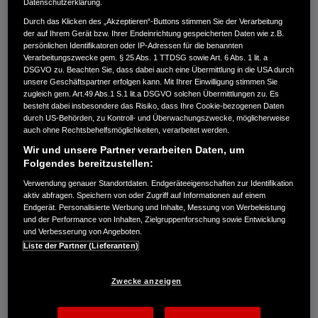
Datenschutzerklärung.
Durch das Klicken des „Akzeptieren“-Buttons stimmen Sie der Verarbeitung
der auf Ihrem Gerät bzw. Ihrer Endeinrichtung gespeicherten Daten wie z.B.
persönlichen Identifikatoren oder IP-Adressen für die benannten
Verarbeitungszwecke gem. § 25 Abs. 1 TTDSG sowie Art. 6 Abs. 1 lit. a
DSGVO zu. Beachten Sie, dass dabei auch eine Übermittlung in die USA durch
unsere Geschäftspartner erfolgen kann. Mit Ihrer Einwilligung stimmen Sie
zugleich gem. Art.49 Abs.1 S.1 lit.a DSGVO solchen Übermittlungen zu. Es
besteht dabei insbesondere das Risiko, dass Ihre Cookie-bezogenen Daten
durch US-Behörden, zu Kontroll- und Überwachungszwecke, möglicherweise
auch ohne Rechtsbehelfsmöglichkeiten, verarbeitet werden.
Wir und unsere Partner verarbeiten Daten, um
Folgendes bereitzustellen:
Verwendung genauer Standortdaten. Endgeräteeigenschaften zur Identifikation
Bedienungsanleitungen
aktiv abfragen. Speichern von oder Zugriff auf Informationen auf einem
Endgerät. Personalisierte Werbung und Inhalte, Messung von Werbeleistung
und der Performance von Inhalten, Zielgruppenforschung sowie Entwicklung
und Verbesserung von Angeboten.
Es gibt viel über Ihr neues Produkt zu erfahren. Sie
Liste der Partner (Lieferanten)
finden alles im Benutzerhandbuch, das zusammen mit
Ihrem Produkt geliefert wird.
Zwecke anzeigen
Merkmale, Funktionen und grundlegende