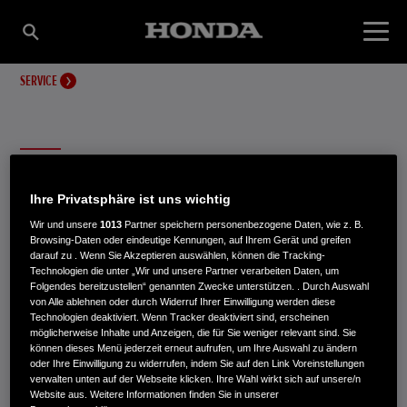
SERVICE
ANLEITUNGEN
Ihre Privatsphäre ist uns wichtig
Wir und unsere
1013
Partner speichern personenbezogene Daten, wie z. B.
Sie haben Ihr Gartengerät ausgewählt, aber das ist noch
Browsing-Daten oder eindeutige Kennungen, auf Ihrem Gerät und greifen
darauf zu . Wenn Sie Akzeptieren auswählen, können die Tracking-
nicht alles.
Technologien die unter „Wir und unsere Partner verarbeiten Daten, um
Folgendes bereitzustellen“ genannten Zwecke unterstützen. . Durch Auswahl
von Alle ablehnen oder durch Widerruf Ihrer Einwilligung werden diese
Technologien deaktiviert. Wenn Tracker deaktiviert sind, erscheinen
möglicherweise Inhalte und Anzeigen, die für Sie weniger relevant sind. Sie
können dieses Menü jederzeit erneut aufrufen, um Ihre Auswahl zu ändern
oder Ihre Einwilligung zu widerrufen, indem Sie auf den Link Voreinstellungen
verwalten unten auf der Webseite klicken. Ihre Wahl wirkt sich auf unsere/n
Website aus. Weitere Informationen finden Sie in unserer