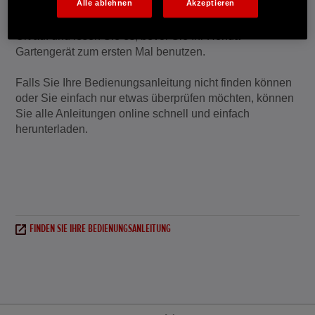
Alle ablehnen
Akzeptieren
Instandhaltungsverfahren, wichtige und nützliche
Informationen. Bewahren Sie es also an einem sicheren
Ort auf und lesen Sie es, bevor Sie Ihr Honda
Gartengerät zum ersten Mal benutzen.
Falls Sie Ihre Bedienungsanleitung nicht finden können
oder Sie einfach nur etwas überprüfen möchten, können
Sie alle Anleitungen online schnell und einfach
herunterladen.
FINDEN SIE IHRE BEDIENUNGSANLEITUNG