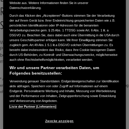
Website aus. Weitere Informationen finden Sie in unserer
Rasenmäher –
Datenschutzerklärung.
Durch das Klicken des „Akzeptieren“-Buttons stimmen Sie der Verarbeitung
Sichern Sie sich jetzt den Aktionspreis!
der auf Ihrem Gerät bzw. Ihrer Endeinrichtung gespeicherten Daten wie z.B.
persönlichen Identifikatoren oder IP-Adressen für die benannten
Verarbeitungszwecke gem. § 25 Abs. 1 TTDSG sowie Art. 6 Abs. 1 lit. a
DSGVO zu. Beachten Sie, dass dabei auch eine Übermittlung in die USA durch
unsere Geschäftspartner erfolgen kann. Mit Ihrer Einwilligung stimmen Sie
Wir haben ein besonderes Angebot für alle Gartenliebhaber!
zugleich gem. Art.49 Abs.1 S.1 lit.a DSGVO solchen Übermittlungen zu. Es
Profitieren Sie von exklusiven Aktionspreisen auf die
besteht dabei insbesondere das Risiko, dass Ihre Cookie-bezogenen Daten
beliebten
Miimo-Modelle
– die perfekte Lösung für eine
durch US-Behörden, zu Kontroll- und Überwachungszwecke, möglicherweise
auch ohne Rechtsbehelfsmöglichkeiten, verarbeitet werden.
mühelose Rasenpflege!
Wir und unsere Partner verarbeiten Daten, um
Folgendes bereitzustellen:
* Angebot gültig bis auf Weiteres, solange der Vorrat reicht. Zusätzlich
Verwendung genauer Standortdaten. Endgeräteeigenschaften zur Identifikation
erhalten Privatkunden eine 2-jährige Garantie + 3 Jahre Garantieverlängerung
aktiv abfragen. Speichern von oder Zugriff auf Informationen auf einem
Endgerät. Personalisierte Werbung und Inhalte, Messung von Werbeleistung
ohne Aufpreis pro Mähroboter.
und der Performance von Inhalten, Zielgruppenforschung sowie Entwicklung
und Verbesserung von Angeboten.
Liste der Partner (Lieferanten)
Mehr erfahren
Zwecke anzeigen