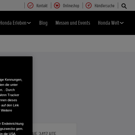
Kontakt
Onlineshop
Händlersuche
Honda Erleben
Blog
Messen und Events
Honda Welt
tige Kennungen,
en die unter
n. . Durch
 Wenn Tracker
önnen dieses
 auf den Link
. Weitere
r Endeinrichtung
tungszwecke gem.
HF 2417 HTE
 in die USA