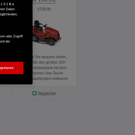
 S.1 lit.a
€7.139,00
enen Daten
glichkeiten,
von oder Zugriff
und der
Bleiben Sie bequem sitzen,
wenn Sie den großen 330-
Liter-Grasfangsack mit dem
eptieren
elektrischen One-Touch-
Grasauswurfsystem entleeren.
Vergleichen