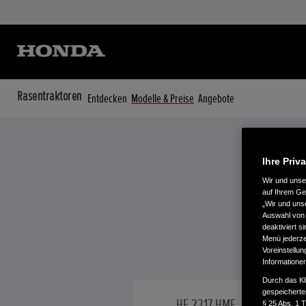
Rasentraktoren
Entdecken
Modelle & Preise
Angebote
Ihre Priv
Wir und uns
auf Ihrem Ge
„Wir und uns
Auswahl von 
deaktiviert s
Menü jederzei
Voreinstellun
Informatione
Durch das Kl
gespeicherte
HF 2317 HME
§ 25 Abs. 1 