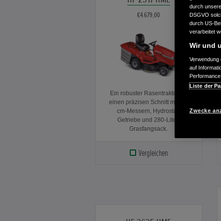
durch unsere 
€4.679,00
DSGVO solche
durch US-Beh
verarbeitet 
Wir und u
Verwendung g
auf Informat
Performance 
Liste der Pa
Ein robuster Rasentraktor für
einen präzisen Schnitt mit 92-
cm-Messern, Hydrostat-
Zwecke an
Getriebe und 280-Liter-
Grasfangsack.
Vergleichen