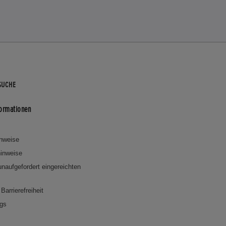
SUCHE
formationen
inweise
inweise
 unaufgefordert eingereichten
Barrierefreiheit
ngs