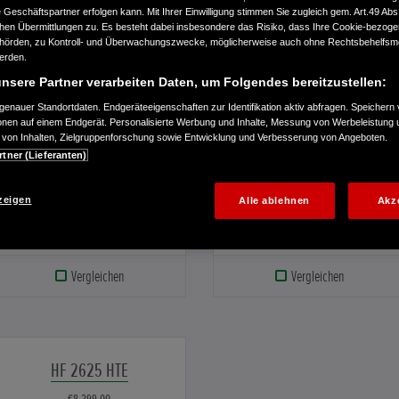
Geschäftspartner erfolgen kann. Mit Ihrer Einwilligung stimmen Sie zugleich gem. Art.49 Abs.1
€6.169,00
€6.549,00
n Übermittlungen zu. Es besteht dabei insbesondere das Risiko, dass Ihre Cookie-bezog
örden, zu Kontroll- und Überwachungszwecke, möglicherweise auch ohne Rechtsbehelfsmö
werden.
nsere Partner verarbeiten Daten, um Folgendes bereitzustellen:
enauer Standortdaten. Endgeräteeigenschaften zur Identifikation aktiv abfragen. Speichern 
ionen auf einem Endgerät. Personalisierte Werbung und Inhalte, Messung von Werbeleistung 
von Inhalten, Zielgruppenforschung sowie Entwicklung und Verbesserung von Angeboten.
rtner (Lieferanten)
Ein perfekter Allround-
Dieser Rasentraktor
Rasentraktor mit einem
überzeugt durch den
aktuellen LCD-Display, einem
Tempomat, vorstehende LED-
zeigen
Alle ablehnen
Akz
Spezialmähdeck und einem
Leuchten und das Mulch-
präzisen 101-cm-Schnitt.
System Versamow™.
Vergleichen
Vergleichen
HF 2625 HTE
€8.299,00