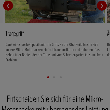
Tragegriff
Ä
Dank eines perfekt positionierten Griffs an der Oberseite lassen sich
Di
unsere Mikro-Motorhacken einfach transportieren und anheben. Das
kl
Heben über Beete oder der Transport zum Schrebergarten ist somit kein
d
Problem.
Entscheiden Sie sich für eine Mikro-
Motorhacke mit überragender Leistung