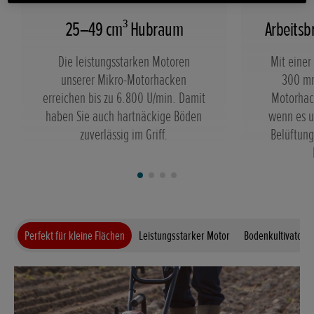
25–49 cm³ Hubraum
Arbeits
Die leistungsstarken Motoren
Mit einer 
unserer Mikro-Motorhacken
300 mm
erreichen bis zu 6.800 U/min. Damit
Motorhac
haben Sie auch hartnäckige Böden
wenn es u
zuverlässig im Griff.
Belüftung
Perfekt für kleine Flächen
Leistungsstarker Motor
Bodenkultivator 