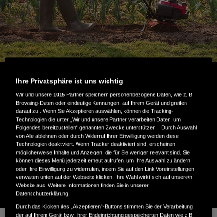
Mikro-Motorhacken: klein und robust
Ihre Privatsphäre ist uns wichtig
Wir und unsere
1015
Partner speichern personenbezogene Daten, wie z. B.
Browsing-Daten oder eindeutige Kennungen, auf Ihrem Gerät und greifen
Klein aber leistungsstark: Unsere Mikro-Motorhacken sind
darauf zu . Wenn Sie Akzeptieren auswählen, können die Tracking-
Technologien die unter „Wir und unsere Partner verarbeiten Daten, um
ideal für das Umgraben kleiner Gemüse- und
Folgendes bereitzustellen“ genannten Zwecke unterstützen. . Durch Auswahl
Blumenbeete.
von Alle ablehnen oder durch Widerruf Ihrer Einwilligung werden diese
Technologien deaktiviert. Wenn Tracker deaktiviert sind, erscheinen
möglicherweise Inhalte und Anzeigen, die für Sie weniger relevant sind. Sie
können dieses Menü jederzeit erneut aufrufen, um Ihre Auswahl zu ändern
oder Ihre Einwilligung zu widerrufen, indem Sie auf den Link Voreinstellungen
TECHNISCHE DATEN
verwalten unten auf der Webseite klicken. Ihre Wahl wirkt sich auf unsere/n
Website aus. Weitere Informationen finden Sie in unserer
Datenschutzerklärung.
Durch das Klicken des „Akzeptieren“-Buttons stimmen Sie der Verarbeitung
der auf Ihrem Gerät bzw. Ihrer Endeinrichtung gespeicherten Daten wie z.B.