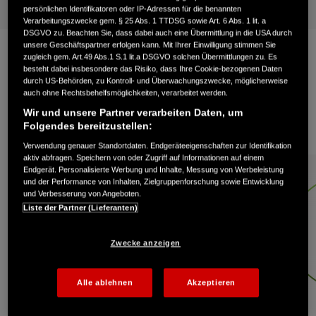
f einen Blick
Hauptmerkmale
Galerie
Alle Merkmale
Mo
persönlichen Identifikatoren oder IP-Adressen für die benannten
Verarbeitungszwecke gem. § 25 Abs. 1 TTDSG sowie Art. 6 Abs. 1 lit. a
DSGVO zu. Beachten Sie, dass dabei auch eine Übermittlung in die USA durch
unsere Geschäftspartner erfolgen kann. Mit Ihrer Einwilligung stimmen Sie
zugleich gem. Art.49 Abs.1 S.1 lit.a DSGVO solchen Übermittlungen zu. Es
besteht dabei insbesondere das Risiko, dass Ihre Cookie-bezogenen Daten
Perfekt für leichte Arbeiten rund
durch US-Behörden, zu Kontroll- und Überwachungszwecke, möglicherweise
auch ohne Rechtsbehelfsmöglichkeiten, verarbeitet werden.
um Haus und Garten
Wir und unsere Partner verarbeiten Daten, um
Folgendes bereitzustellen:
Verwendung genauer Standortdaten. Endgeräteeigenschaften zur Identifikation
aktiv abfragen. Speichern von oder Zugriff auf Informationen auf einem
Endgerät. Personalisierte Werbung und Inhalte, Messung von Werbeleistung
und der Performance von Inhalten, Zielgruppenforschung sowie Entwicklung
und Verbesserung von Angeboten.
Liste der Partner (Lieferanten)
Zwecke anzeigen
Alle ablehnen
Akzeptieren