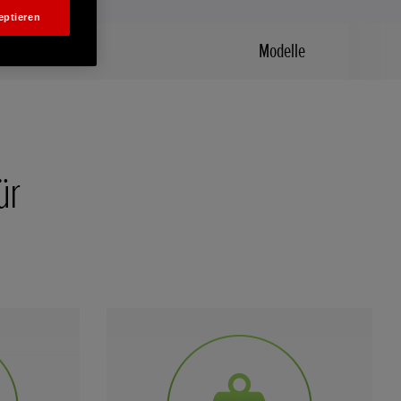
eptieren
Alle Merkmale
Modelle
ür