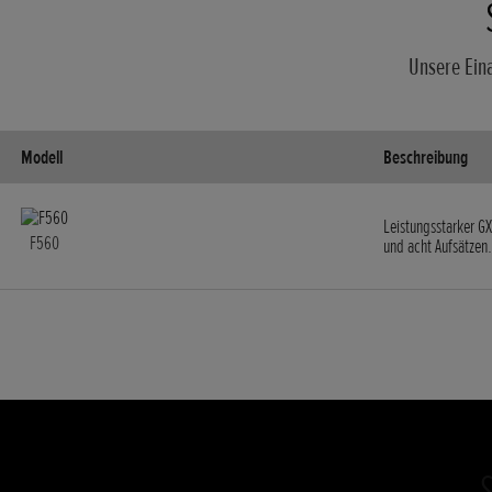
Unsere Eina
Modell
Beschreibung
Leistungsstarker 
F560
und acht Aufsätzen.