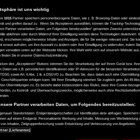
atsphäre ist uns wichtig
ere
1015
Partner speichern personenbezogene Daten, wie z. B. Browsing-Daten oder eindeu
rät und greifen darauf zu . Wenn Sie Akzeptieren auswählen, können die Tracking-Technologi
ere Partner verarbeiten Daten, um Folgendes bereitzustellen“ genannten Zwecke unterstütze
Alle ablehnen oder durch Widerruf Ihrer Einwilligung werden diese Technologien deaktiviert.
torhacke eignet sich dank
ind, erscheinen möglicherweise Inhalte und Anzeigen, die für Sie weniger relevant sind. Sie k
t erneut aufrufen, um Ihre Auswahl zu ändern oder Ihre Einwilligung zu widerrufen, indem Sie
gal wie anspruchsvoll.
gen verwalten unten auf der Webseite klicken. Ihre Wahl wirkt sich auf unsere/n Website aus
tenarbeit.
n finden Sie in unserer Datenschutzerklärung.
icken des „Akzeptieren“-Buttons stimmen Sie der Verarbeitung der auf Ihrem Gerät bzw. Ihre
n Daten wie z.B. persönlichen Identifikatoren oder IP-Adressen für die benannten Verarbei
TTDSG sowie Art. 6 Abs. 1 lit. a DSGVO zu. Beachten Sie, dass dabei auch eine Übermittlung
Geschäftspartner erfolgen kann. Mit Ihrer Einwilligung stimmen Sie zugleich gem. Art.49 Abs.1
n Übermittlungen zu. Es besteht dabei insbesondere das Risiko, dass Ihre Cookie-bezog
örden, zu Kontroll- und Überwachungszwecke, möglicherweise auch ohne Rechtsbehelfsmö
werden.
nsere Partner verarbeiten Daten, um Folgendes bereitzustellen:
enauer Standortdaten. Endgeräteeigenschaften zur Identifikation aktiv abfragen. Speichern 
ionen auf einem Endgerät. Personalisierte Werbung und Inhalte, Messung von Werbeleistung 
von Inhalten, Zielgruppenforschung sowie Entwicklung und Verbesserung von Angeboten.
rtner (Lieferanten)