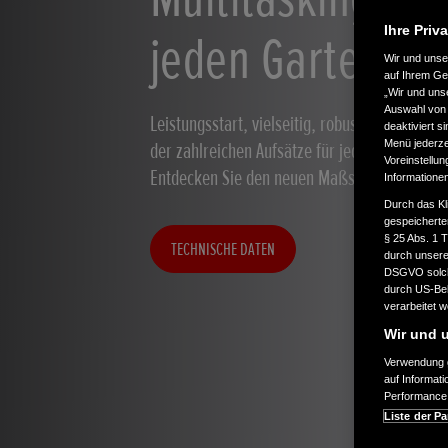
Ihre Priv
jeden Garten
Wir und uns
auf Ihrem Ge
„Wir und uns
Auswahl von 
Leistungsstart, vielseitig, robust – diese Mo
deaktiviert s
Menü jederzei
der zahlreichen Aufsätze für jede Aufgabe, e
Voreinstellun
Entdecken Sie den neuen Maßstab für die Gar
Informatione
Durch das Kl
gespeicherte
§ 25 Abs. 1 
TECHNISCHE DATEN
durch unsere 
DSGVO solche
durch US-Beh
verarbeitet 
Wir und u
Verwendung g
auf Informat
Performance 
Liste der Pa