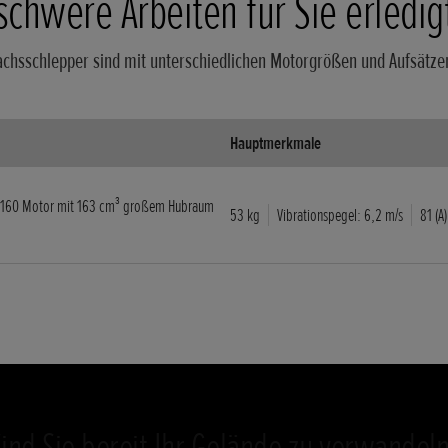
schwere Arbeiten für Sie erledig
chsschlepper sind mit unterschiedlichen Motorgrößen und Aufsätzen
Hauptmerkmale
GX160 Motor mit 163 cm³ großem Hubraum
53 kg
Vibrationspegel: 6,2 m/s
81 (A)
Sind Sie bereit Ihr Gelände zu verwandeln