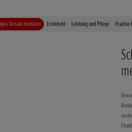
iges Terrain meistern
Ernteheld
Leistung und Pflege
Präzise 
Sc
me
Unser
Bedin
sechs
Flexi