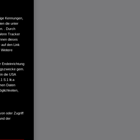
tige Kennungen,
en die unter
n. . Durch
 Wenn Tracker
önnen dieses
 auf den Link
. Weitere
r Endeinrichtung
tungszwecke gem.
 in die USA
 S.1 lit.a
enen Daten
glichkeiten,
von oder Zugriff
und der