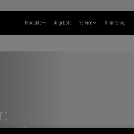
Produkte
Angebote
Service
Onlineshop
r:
äte für