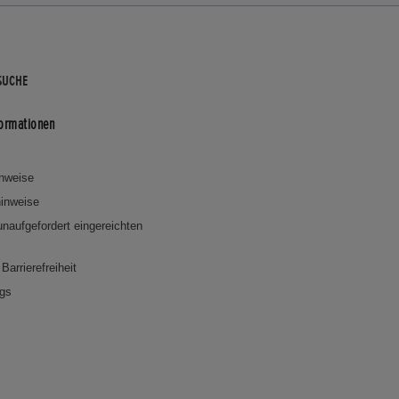
SUCHE
formationen
inweise
inweise
 unaufgefordert eingereichten
Barrierefreiheit
ngs