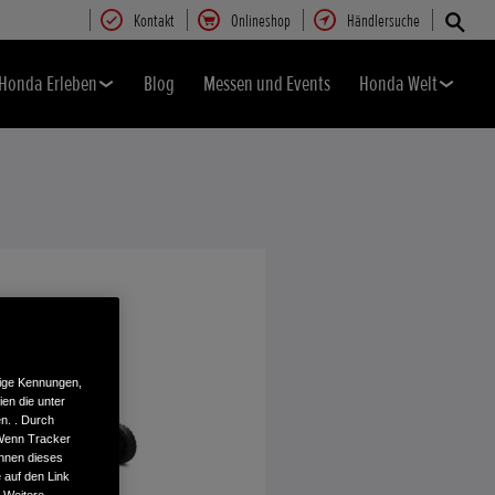
Kontakt
Onlineshop
Händlersuche
Honda Erleben
Blog
Messen und Events
Honda Welt
tige Kennungen,
en die unter
n. . Durch
 Wenn Tracker
önnen dieses
 auf den Link