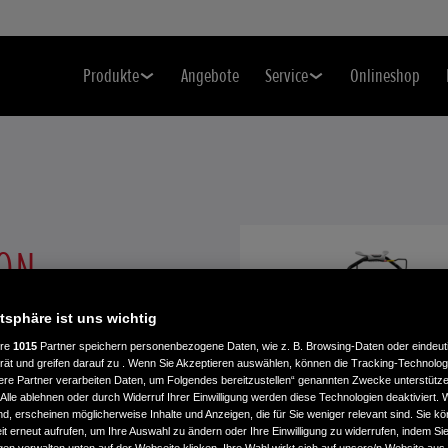
Produkte
Angebote
Service
Onlineshop
ON
atsphäre ist uns wichtig
 HRX537 – wichtige
ere
1015
Partner speichern personenbezogene Daten, wie z. B. Browsing-Daten oder eindeu
rät und greifen darauf zu . Wenn Sie Akzeptieren auswählen, können die Tracking-Technologi
ere Partner verarbeiten Daten, um Folgendes bereitzustellen“ genannten Zwecke unterstütze
Alle ablehnen oder durch Widerruf Ihrer Einwilligung werden diese Technologien deaktiviert.
ind, erscheinen möglicherweise Inhalte und Anzeigen, die für Sie weniger relevant sind. Sie k
t erneut aufrufen, um Ihre Auswahl zu ändern oder Ihre Einwilligung zu widerrufen, indem Sie