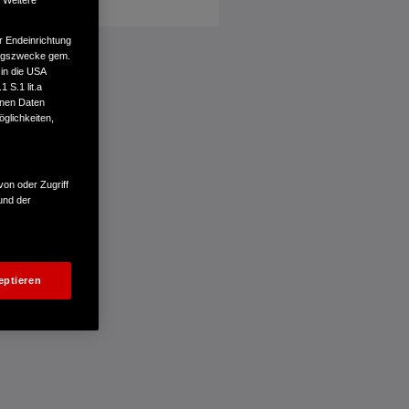
. Weitere
r Endeinrichtung
tungszwecke gem.
 in die USA
 S.1 lit.a
enen Daten
glichkeiten,
von oder Zugriff
und der
eptieren