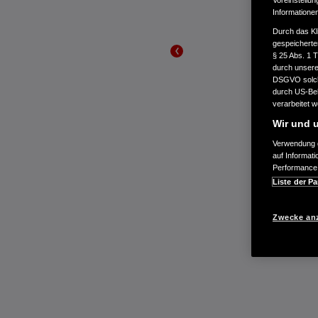
Voreinstellun
Informatione
Durch das Kl
gespeicherte
§ 25 Abs. 1 
durch unsere 
DSGVO solche
durch US-Beh
verarbeitet 
Wir und u
Verwendung g
auf Informat
Performance 
Liste der Pa
Zwecke an