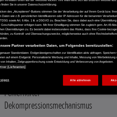
gen verwalten unten auf der Webseite klicken. Ihre Wahl wirkt sich auf unsere/n Website aus
n finden Sie in unserer Datenschutzerklärung.
icken des „Akzeptieren“-Buttons stimmen Sie der Verarbeitung der auf Ihrem Gerät bzw. Ihre
n Daten wie z.B. persönlichen Identifikatoren oder IP-Adressen für die benannten Verarbei
TTDSG sowie Art. 6 Abs. 1 lit. a DSGVO zu. Beachten Sie, dass dabei auch eine Übermittlung
Geschäftspartner erfolgen kann. Mit Ihrer Einwilligung stimmen Sie zugleich gem. Art.49 Abs.1
n Übermittlungen zu. Es besteht dabei insbesondere das Risiko, dass Ihre Cookie-bezog
örden, zu Kontroll- und Überwachungszwecke, möglicherweise auch ohne Rechtsbehelfsmö
werden.
Im Rahmen kontinuierlicher Qualitätsprüfungen
nsere Partner verarbeiten Daten, um Folgendes bereitzustellen:
haben wir in sehr seltenen Fällen einen umrüstrelevanten Fehler festgestellt.
enauer Standortdaten. Endgeräteeigenschaften zur Identifikation aktiv abfragen. Speichern 
Honda Motor Europe Ltd. führt deshalb eine Rückrufaktion für die betroffenen
ionen auf einem Endgerät. Personalisierte Werbung und Inhalte, Messung von Werbeleistung 
Geräte der Honda Rasenmäher HRN536 und HRC537 durch.
von Inhalten, Zielgruppenforschung sowie Entwicklung und Verbesserung von Angeboten.
rtner (Lieferanten)
zeigen
Alle ablehnen
Akz
Fehlerhafter
Dekompressionsmechanismus