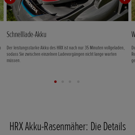
Schnelllade-Akku
W
n
Der leistungsstarke Akku des HRX ist nach nur 35 Minuten vollgeladen,
D
sodass Sie zwischen einzelnen Ladevorgängen nicht lange warten
R
müssen.
ge
HRX Akku-Rasenmäher: Die Details