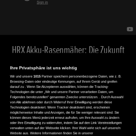
HRX Akku-Rasenmäher: Die Zukunft
der Gartenarbeit in Ihrer Hand
Ihre Privatsphäre ist uns wichtig
Wir und unsere
1015
Partner speichern personenbezogene Daten, wie z. B.
Dank seiner hochwertigen Benutzeroberfläche mit Select
Browsing-Daten oder eindeutige Kennungen, auf Ihrem Gerät und greifen
Drive, Leise-Modus und Akkustandsanzeige bietet der HRX
darauf zu . Wenn Sie Akzeptieren auswählen, können die Tracking-
Technologien die unter „Wir und unsere Partner verarbeiten Daten, um
Akku-Rasenmäher den höchsten Komfort auf Knopfdruck.
Folgendes bereitzustellen“ genannten Zwecke unterstützen. . Durch Auswahl
von Alle ablehnen oder durch Widerruf Ihrer Einwilligung werden diese
Technologien deaktiviert. Wenn Tracker deaktiviert sind, erscheinen
möglicherweise Inhalte und Anzeigen, die für Sie weniger relevant sind. Sie
ONLINE KAUFEN
können dieses Menü jederzeit erneut aufrufen, um Ihre Auswahl zu ändern
oder Ihre Einwilligung zu widerrufen, indem Sie auf den Link Voreinstellungen
verwalten unten auf der Webseite klicken. Ihre Wahl wirkt sich auf unsere/n
Website aus. Weitere Informationen finden Sie in unserer