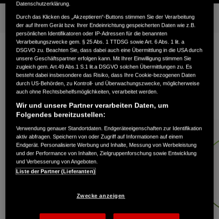
Datenschutzerklärung.
Hauptmerkmale
Galerie
Alle Merkmale
Modelle
Durch das Klicken des „Akzeptieren“-Buttons stimmen Sie der Verarbeitung
der auf Ihrem Gerät bzw. Ihrer Endeinrichtung gespeicherten Daten wie z.B.
persönlichen Identifikatoren oder IP-Adressen für die benannten
Verarbeitungszwecke gem. § 25 Abs. 1 TTDSG sowie Art. 6 Abs. 1 lit. a
DSGVO zu. Beachten Sie, dass dabei auch eine Übermittlung in die USA durch
unsere Geschäftspartner erfolgen kann. Mit Ihrer Einwilligung stimmen Sie
Kombination aus Technik, Leistung
zugleich gem. Art.49 Abs.1 S.1 lit.a DSGVO solchen Übermittlungen zu. Es
besteht dabei insbesondere das Risiko, dass Ihre Cookie-bezogenen Daten
durch US-Behörden, zu Kontroll- und Überwachungszwecke, möglicherweise
und Freiheit
auch ohne Rechtsbehelfsmöglichkeiten, verarbeitet werden.
Wir und unsere Partner verarbeiten Daten, um
Folgendes bereitzustellen:
Verwendung genauer Standortdaten. Endgeräteeigenschaften zur Identifikation
aktiv abfragen. Speichern von oder Zugriff auf Informationen auf einem
Endgerät. Personalisierte Werbung und Inhalte, Messung von Werbeleistung
und der Performance von Inhalten, Zielgruppenforschung sowie Entwicklung
und Verbesserung von Angeboten.
Liste der Partner (Lieferanten)
Zwecke anzeigen