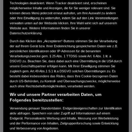
Technologien deaktiviert. Wenn Tracker deaktiviert sind, erscheinen
36V 2.0AH
möglicherweise Inhalte und Anzeigen, die für Sie weniger relevant sind. Sie
können dieses Menü jederzeit erneut aufrufen, um Ihre Auswahl zu ändern
€119,00
oder Ihre Einwilligung zu widerrufen, indem Sie auf den Link Voreinstellungen
verwalten unten auf der Webseite klicken. Ihre Wahl wirkt sich auf unsere/n
Website aus. Weitere Informationen finden Sie in unserer
Datenschutzerklärung.
Durch das Klicken des „Akzeptieren“-Buttons stimmen Sie der Verarbeitung
Ein leichter 2,0 Ah-Akku für kleinere Gärten und mehr
der auf Ihrem Gerät bzw. Ihrer Endeinrichtung gespeicherten Daten wie z.B.
persönlichen Identifikatoren oder IP-Adressen für die benannten
Vergleichen
Verarbeitungszwecke gem. § 25 Abs. 1 TTDSG sowie Art. 6 Abs. 1 lit. a
DSGVO zu. Beachten Sie, dass dabei auch eine Übermittlung in die USA durch
unsere Geschäftspartner erfolgen kann. Mit Ihrer Einwilligung stimmen Sie
zugleich gem. Art.49 Abs.1 S.1 lit.a DSGVO solchen Übermittlungen zu. Es
36V 4.0Ah
besteht dabei insbesondere das Risiko, dass Ihre Cookie-bezogenen Daten
durch US-Behörden, zu Kontroll- und Überwachungszwecke, möglicherweise
€199,00
auch ohne Rechtsbehelfsmöglichkeiten, verarbeitet werden.
Wir und unsere Partner verarbeiten Daten, um
Folgendes bereitzustellen:
Verwendung genauer Standortdaten. Endgeräteeigenschaften zur Identifikation
Dieser Akku lässt sich in nur 35 Minuten komplett aufladen und
aktiv abfragen. Speichern von oder Zugriff auf Informationen auf einem
eignet sich damit perfekt für mittelgroße Gärten.
Endgerät. Personalisierte Werbung und Inhalte, Messung von Werbeleistung
und der Performance von Inhalten, Zielgruppenforschung sowie Entwicklung
und Verbesserung von Angeboten.
Vergleichen