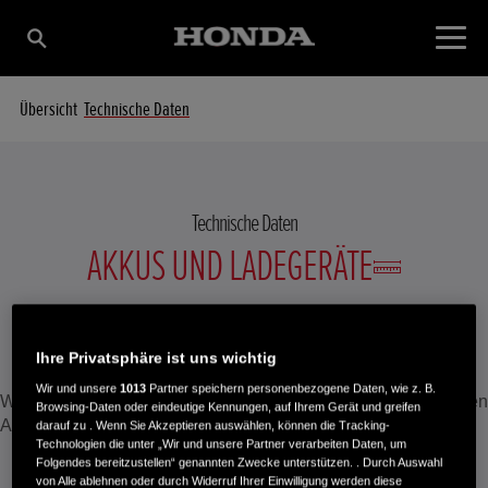
Übersicht
Technische Daten
Technische Daten
AKKUS UND LADEGERÄTE
Ihre Privatsphäre ist uns wichtig
Wir und unsere
1013
Partner speichern personenbezogene Daten, wie z. B.
Wählen Sie einen akku oder ladegerät aus, um die technischen
Browsing-Daten oder eindeutige Kennungen, auf Ihrem Gerät und greifen
Angaben anzuzeigen zu lassen.
darauf zu . Wenn Sie Akzeptieren auswählen, können die Tracking-
Technologien die unter „Wir und unsere Partner verarbeiten Daten, um
Folgendes bereitzustellen“ genannten Zwecke unterstützen. . Durch Auswahl
von Alle ablehnen oder durch Widerruf Ihrer Einwilligung werden diese