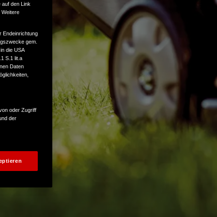
 auf den Link
. Weitere
r Endeinrichtung
tungszwecke gem.
 in die USA
 S.1 lit.a
enen Daten
glichkeiten,
von oder Zugriff
und der
eptieren