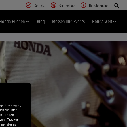
Kontakt
Onlineshop
Händlersuche
Honda Erleben
Blog
Messen und Events
Honda Welt
tige Kennungen,
en die unter
n. . Durch
 Wenn Tracker
önnen dieses