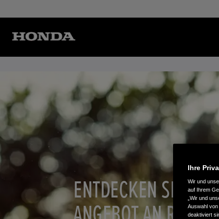
Ihre Priv
ENTDECKEN SIE UNS
Wir und uns
auf Ihrem Ge
„Wir und uns
ANGEBOT AN RASEN
Auswahl von 
deaktiviert s