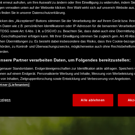
t erneut aufrufen, um Ihre Auswahl zu ändern oder Ihre Einwilligung zu widerrufen, indem Sie
gen verwalten unten auf der Webseite klicken. Ihre Wahl wirkt sich auf unsere/n Website aus
n finden Sie in unserer Datenschutzerklärung.
ntworfen haben, haben wir
icken des „Akzeptieren“-Buttons stimmen Sie der Verarbeitung der auf Ihrem Gerät bzw. Ihre
siert.
n Daten wie z.B. persönlichen Identifikatoren oder IP-Adressen für die benannten Verarbei
TTDSG sowie Art. 6 Abs. 1 lit. a DSGVO zu. Beachten Sie, dass dabei auch eine Übermittlung
Geschäftspartner erfolgen kann. Mit Ihrer Einwilligung stimmen Sie zugleich gem. Art.49 Abs.1
n Übermittlungen zu. Es besteht dabei insbesondere das Risiko, dass Ihre Cookie-bezog
örden, zu Kontroll- und Überwachungszwecke, möglicherweise auch ohne Rechtsbehelfsmö
werden.
nsere Partner verarbeiten Daten, um Folgendes bereitzustellen:
enauer Standortdaten. Endgeräteeigenschaften zur Identifikation aktiv abfragen. Speichern 
ionen auf einem Endgerät. Personalisierte Werbung und Inhalte, Messung von Werbeleistung 
von Inhalten, Zielgruppenforschung sowie Entwicklung und Verbesserung von Angeboten.
rtner (Lieferanten)
zeigen
Alle ablehnen
Akz