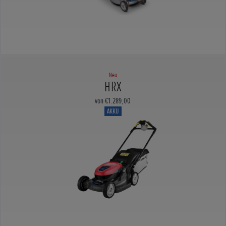
Neu
HRX
von €1.289,00
AKKU