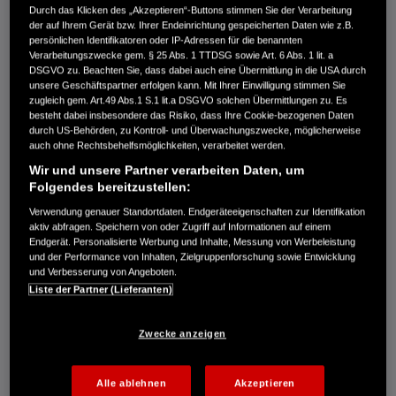
Durch das Klicken des „Akzeptieren“-Buttons stimmen Sie der Verarbeitung
der auf Ihrem Gerät bzw. Ihrer Endeinrichtung gespeicherten Daten wie z.B.
persönlichen Identifikatoren oder IP-Adressen für die benannten
Verarbeitungszwecke gem. § 25 Abs. 1 TTDSG sowie Art. 6 Abs. 1 lit. a
DSGVO zu. Beachten Sie, dass dabei auch eine Übermittlung in die USA durch
unsere Geschäftspartner erfolgen kann. Mit Ihrer Einwilligung stimmen Sie
HHT 36 BXB
zugleich gem. Art.49 Abs.1 S.1 lit.a DSGVO solchen Übermittlungen zu. Es
besteht dabei insbesondere das Risiko, dass Ihre Cookie-bezogenen Daten
€225,00
durch US-Behörden, zu Kontroll- und Überwachungszwecke, möglicherweise
auch ohne Rechtsbehelfsmöglichkeiten, verarbeitet werden.
Wir und unsere Partner verarbeiten Daten, um
Folgendes bereitzustellen:
Dieser Rasentrimmer wurde für einen mühelosen Einsatz im
Verwendung genauer Standortdaten. Endgeräteeigenschaften zur Identifikation
Garten entwickelt, ist leistungsstark, leicht und die Drehzahl ist
aktiv abfragen. Speichern von oder Zugriff auf Informationen auf einem
einstellbar.
Endgerät. Personalisierte Werbung und Inhalte, Messung von Werbeleistung
und der Performance von Inhalten, Zielgruppenforschung sowie Entwicklung
Vergleichen
und Verbesserung von Angeboten.
Liste der Partner (Lieferanten)
HHT 36 BXB-Set
Zwecke anzeigen
€373,00
Alle ablehnen
Akzeptieren