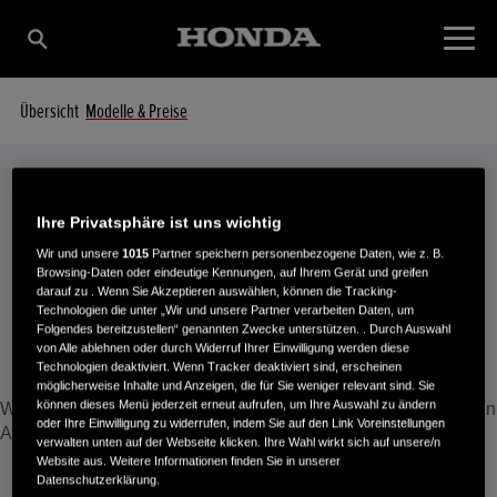
Übersicht
Modelle & Preise
Modelle & Preise
Ihre Privatsphäre ist uns wichtig
AKKU-RASENTRIMMER
Wir und unsere
1015
Partner speichern personenbezogene Daten, wie z. B.
Browsing-Daten oder eindeutige Kennungen, auf Ihrem Gerät und greifen
darauf zu . Wenn Sie Akzeptieren auswählen, können die Tracking-
Technologien die unter „Wir und unsere Partner verarbeiten Daten, um
Folgendes bereitzustellen“ genannten Zwecke unterstützen. . Durch Auswahl
von Alle ablehnen oder durch Widerruf Ihrer Einwilligung werden diese
Technologien deaktiviert. Wenn Tracker deaktiviert sind, erscheinen
möglicherweise Inhalte und Anzeigen, die für Sie weniger relevant sind. Sie
können dieses Menü jederzeit erneut aufrufen, um Ihre Auswahl zu ändern
Wählen Sie einen Akku-Rasentrimmer aus, um die technischen
oder Ihre Einwilligung zu widerrufen, indem Sie auf den Link Voreinstellungen
Angaben anzuzeigen zu lassen.
verwalten unten auf der Webseite klicken. Ihre Wahl wirkt sich auf unsere/n
Website aus. Weitere Informationen finden Sie in unserer
Datenschutzerklärung.