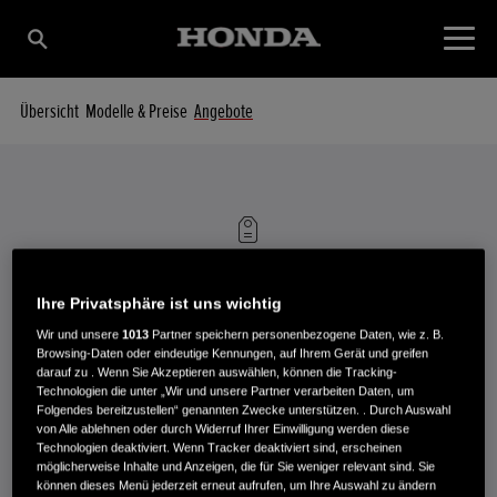
Übersicht
Modelle & Preise
Angebote
HRX Rasenmäher
Angebote
HONDA AKTIONSANGEBOTE
Ihre Privatsphäre ist uns wichtig
Wir und unsere
1013
Partner speichern personenbezogene Daten, wie z. B.
Browsing-Daten oder eindeutige Kennungen, auf Ihrem Gerät und greifen
darauf zu . Wenn Sie Akzeptieren auswählen, können die Tracking-
Technologien die unter „Wir und unsere Partner verarbeiten Daten, um
Folgendes bereitzustellen“ genannten Zwecke unterstützen. . Durch Auswahl
von Alle ablehnen oder durch Widerruf Ihrer Einwilligung werden diese
Technologien deaktiviert. Wenn Tracker deaktiviert sind, erscheinen
möglicherweise Inhalte und Anzeigen, die für Sie weniger relevant sind. Sie
Es tut uns leid. Zurzeit gibt es keine Angebote für das
können dieses Menü jederzeit erneut aufrufen, um Ihre Auswahl zu ändern