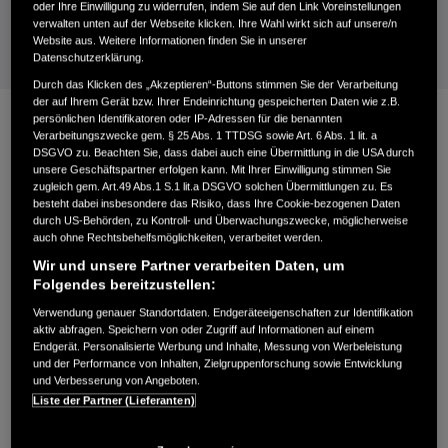
oder Ihre Einwilligung zu widerrufen, indem Sie auf den Link Voreinstellungen
Modell HRX.
verwalten unten auf der Webseite klicken. Ihre Wahl wirkt sich auf unsere/n
Website aus. Weitere Informationen finden Sie in unserer
Datenschutzerklärung.
Durch das Klicken des „Akzeptieren“-Buttons stimmen Sie der Verarbeitung
der auf Ihrem Gerät bzw. Ihrer Endeinrichtung gespeicherten Daten wie z.B.
persönlichen Identifikatoren oder IP-Adressen für die benannten
Verarbeitungszwecke gem. § 25 Abs. 1 TTDSG sowie Art. 6 Abs. 1 lit. a
DSGVO zu. Beachten Sie, dass dabei auch eine Übermittlung in die USA durch
unsere Geschäftspartner erfolgen kann. Mit Ihrer Einwilligung stimmen Sie
zugleich gem. Art.49 Abs.1 S.1 lit.a DSGVO solchen Übermittlungen zu. Es
besteht dabei insbesondere das Risiko, dass Ihre Cookie-bezogenen Daten
durch US-Behörden, zu Kontroll- und Überwachungszwecke, möglicherweise
auch ohne Rechtsbehelfsmöglichkeiten, verarbeitet werden.
Wir und unsere Partner verarbeiten Daten, um
PROSPEKT HERUNTERLADEN
Folgendes bereitzustellen:
Aktuelle Ausgaben und Preise.
Verwendung genauer Standortdaten. Endgeräteeigenschaften zur Identifikation
aktiv abfragen. Speichern von oder Zugriff auf Informationen auf einem
Endgerät. Personalisierte Werbung und Inhalte, Messung von Werbeleistung
BROSCHÜRE
und der Performance von Inhalten, Zielgruppenforschung sowie Entwicklung
und Verbesserung von Angeboten.
Liste der Partner (Lieferanten)