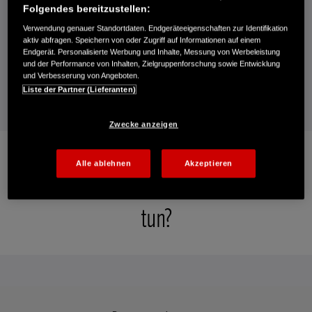
Die neuen Miimos sind vollgepackt mit einer Reihe von Funktionen
Folgendes bereitzustellen:
und modernster Technologie, die Ihnen eine verbesserte
Schnittleistung und intelligentes Mähen ermöglichen. Das Design
Verwendung genauer Standortdaten. Endgeräteeigenschaften zur Identifikation
aktiv abfragen. Speichern von oder Zugriff auf Informationen auf einem
des neuen Miimo zeichnet sich durch seine futuristische Ästhetik
Endgerät. Personalisierte Werbung und Inhalte, Messung von Werbeleistung
aus und das kompakte Design ermöglicht es ihm, mühelos durch
und der Performance von Inhalten, Zielgruppenforschung sowie Entwicklung
Ihren Garten zu navigieren - selbst durch engste Räume. Erleben
und Verbesserung von Angeboten.
Sie die Zukunft der Rasenpflege.
Liste der Partner (Lieferanten)
Zwecke anzeigen
Alle ablehnen
Akzeptieren
Was können wir für Ihren Garten
tun?