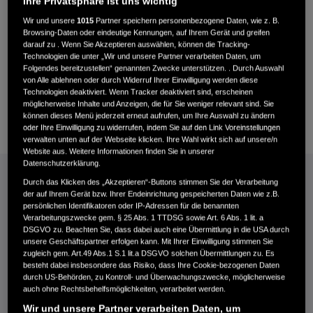
Ihre Privatsphäre ist uns wichtig
Wir und unsere
1015
Partner speichern personenbezogene Daten, wie z. B.
Browsing-Daten oder eindeutige Kennungen, auf Ihrem Gerät und greifen
darauf zu . Wenn Sie Akzeptieren auswählen, können die Tracking-
Technologien die unter „Wir und unsere Partner verarbeiten Daten, um
Folgendes bereitzustellen“ genannten Zwecke unterstützen. . Durch Auswahl
von Alle ablehnen oder durch Widerruf Ihrer Einwilligung werden diese
Technologien deaktiviert. Wenn Tracker deaktiviert sind, erscheinen
möglicherweise Inhalte und Anzeigen, die für Sie weniger relevant sind. Sie
können dieses Menü jederzeit erneut aufrufen, um Ihre Auswahl zu ändern
oder Ihre Einwilligung zu widerrufen, indem Sie auf den Link Voreinstellungen
verwalten unten auf der Webseite klicken. Ihre Wahl wirkt sich auf unsere/n
Website aus. Weitere Informationen finden Sie in unserer
Datenschutzerklärung.
Honda Miimo gewinnt den Red Dot
Durch das Klicken des „Akzeptieren“-Buttons stimmen Sie der Verarbeitung
der auf Ihrem Gerät bzw. Ihrer Endeinrichtung gespeicherten Daten wie z.B.
Design Award 2024!
persönlichen Identifikatoren oder IP-Adressen für die benannten
Verarbeitungszwecke gem. § 25 Abs. 1 TTDSG sowie Art. 6 Abs. 1 lit. a
DSGVO zu. Beachten Sie, dass dabei auch eine Übermittlung in die USA durch
Honda hat es sich zur Aufgabe gemacht, die Rasenpflege zu
unsere Geschäftspartner erfolgen kann. Mit Ihrer Einwilligung stimmen Sie
revolutionieren, und unsere neueste Miimo-Reihe ist ein Beweis
zugleich gem. Art.49 Abs.1 S.1 lit.a DSGVO solchen Übermittlungen zu. Es
für unser Engagement für Innovation und Exzellenz. Unsere
besteht dabei insbesondere das Risiko, dass Ihre Cookie-bezogenen Daten
Robotermäher erleichtern Ihnen die Rasenpflege und sorgen
durch US-Behörden, zu Kontroll- und Überwachungszwecke, möglicherweise
dafür, dass Ihr Rasen das ganze Jahr über in makellosem Zustand
auch ohne Rechtsbehelfsmöglichkeiten, verarbeitet werden.
bleibt.
Wir und unsere Partner verarbeiten Daten, um