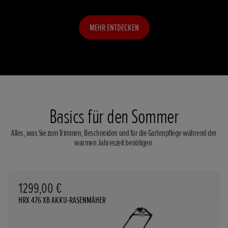
Rasenmäher aus.
MEHR ENTDECKEN
MEHR ENTDECKEN
MEHR ENTDECKEN
MEHR ENTDECKEN
Basics für den Sommer
Alles, was Sie zum Trimmen, Beschneiden und für die Gartenpflege während der
warmen Jahreszeit benötigen.
1299,00 €
HRX 476 XB AKKU-RASENMÄHER