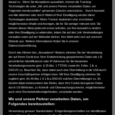
UMS 425
darauf zu . Wenn Sie Akzeptieren auswählen, können die Tracking-
Technologien die unter „Wir und unsere Partner verarbeiten Daten, um
€369,00
Folgendes bereitzustellen“ genannten Zwecke unterstützen. . Durch Auswahl
von Alle ablehnen oder durch Widerruf Ihrer Einwilligung werden diese
Technologien deaktiviert. Wenn Tracker deaktiviert sind, erscheinen
möglicherweise Inhalte und Anzeigen, die für Sie weniger relevant sind. Sie
können dieses Menü jederzeit erneut aufrufen, um Ihre Auswahl zu ändern
Ein Freischneider mit 25 cm³ Hubraum, abgewinkelter
oder Ihre Einwilligung zu widerrufen, indem Sie auf den Link Voreinstellungen
Präzisionswelle und Einhandbügel.
verwalten unten auf der Webseite klicken. Ihre Wahl wirkt sich auf unsere/n
Website aus. Weitere Informationen finden Sie in unserer
Datenschutzerklärung.
Vergleichen
Durch das Klicken des „Akzeptieren“-Buttons stimmen Sie der Verarbeitung
der auf Ihrem Gerät bzw. Ihrer Endeinrichtung gespeicherten Daten wie z.B.
persönlichen Identifikatoren oder IP-Adressen für die benannten
UMK 425 LE
Verarbeitungszwecke gem. § 25 Abs. 1 TTDSG sowie Art. 6 Abs. 1 lit. a
DSGVO zu. Beachten Sie, dass dabei auch eine Übermittlung in die USA durch
€629,00
unsere Geschäftspartner erfolgen kann. Mit Ihrer Einwilligung stimmen Sie
zugleich gem. Art.49 Abs.1 S.1 lit.a DSGVO solchen Übermittlungen zu. Es
besteht dabei insbesondere das Risiko, dass Ihre Cookie-bezogenen Daten
durch US-Behörden, zu Kontroll- und Überwachungszwecke, möglicherweise
auch ohne Rechtsbehelfsmöglichkeiten, verarbeitet werden.
Ein Freischneider mit 25 cm³ Hubraum, Einhandbügel, Komfort-
Wir und unsere Partner verarbeiten Daten, um
Tragegurt und zwei Aufsatzvarianten.
Folgendes bereitzustellen:
Vergleichen
Verwendung genauer Standortdaten. Endgeräteeigenschaften zur Identifikation