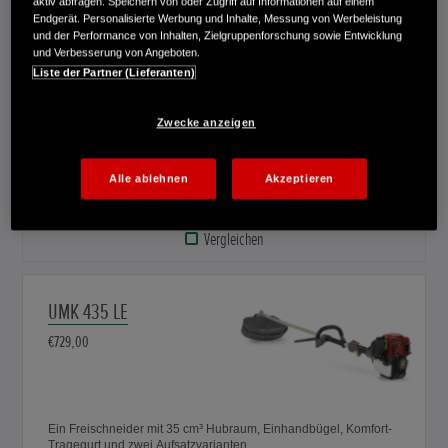
aktiv abfragen. Speichern von oder Zugriff auf Informationen auf einem
Endgerät. Personalisierte Werbung und Inhalte, Messung von Werbeleistung
und der Performance von Inhalten, Zielgruppenforschung sowie Entwicklung
und Verbesserung von Angeboten.
UMK 425 UE
Liste der Partner (Lieferanten)
€679,00
Zwecke anzeigen
Ein Freischneider mit 25 cm³ Hubraum, Doppelhandgriff,
Alle ablehnen
Akzeptieren
Komfort-Tragegurt und zwei Aufsatzvarianten.
Vergleichen
UMK 435 LE
€729,00
Ein Freischneider mit 35 cm³ Hubraum, Einhandbügel, Komfort-
Tragegurt und zwei Aufsatzvarianten.