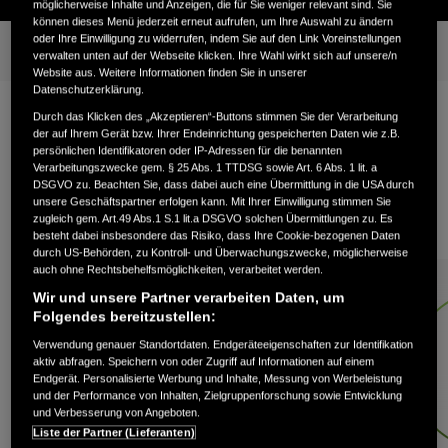
möglicherweise Inhalte und Anzeigen, die für Sie weniger relevant sind. Sie
können dieses Menü jederzeit erneut aufrufen, um Ihre Auswahl zu ändern
oder Ihre Einwilligung zu widerrufen, indem Sie auf den Link Voreinstellungen
Hauptmerkmale
Galerie
Alle Merkmale
Modelle
verwalten unten auf der Webseite klicken. Ihre Wahl wirkt sich auf unsere/n
Website aus. Weitere Informationen finden Sie in unserer
Datenschutzerklärung.
Durch das Klicken des „Akzeptieren“-Buttons stimmen Sie der Verarbeitung
der auf Ihrem Gerät bzw. Ihrer Endeinrichtung gespeicherten Daten wie z.B.
Hält kleinere Rasenflächen das
persönlichen Identifikatoren oder IP-Adressen für die benannten
Verarbeitungszwecke gem. § 25 Abs. 1 TTDSG sowie Art. 6 Abs. 1 lit. a
DSGVO zu. Beachten Sie, dass dabei auch eine Übermittlung in die USA durch
ganze Jahr über gepflegt
unsere Geschäftspartner erfolgen kann. Mit Ihrer Einwilligung stimmen Sie
zugleich gem. Art.49 Abs.1 S.1 lit.a DSGVO solchen Übermittlungen zu. Es
besteht dabei insbesondere das Risiko, dass Ihre Cookie-bezogenen Daten
durch US-Behörden, zu Kontroll- und Überwachungszwecke, möglicherweise
auch ohne Rechtsbehelfsmöglichkeiten, verarbeitet werden.
Wir und unsere Partner verarbeiten Daten, um
Folgendes bereitzustellen:
Verwendung genauer Standortdaten. Endgeräteeigenschaften zur Identifikation
aktiv abfragen. Speichern von oder Zugriff auf Informationen auf einem
Endgerät. Personalisierte Werbung und Inhalte, Messung von Werbeleistung
und der Performance von Inhalten, Zielgruppenforschung sowie Entwicklung
und Verbesserung von Angeboten.
Liste der Partner (Lieferanten)