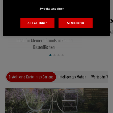
Zwecke anzeigen
Für Flächen von bis zu 400–
Mähze
Alle ablehnen
Akzeptieren
700 m²
Mehr al
Ideal für kleinere Grundstücke und
Rasenflächen.
Erstellt eine Karte Ihres Gartens
Intelligentes Mähen
Wertet die Wet