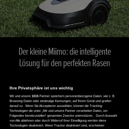
Der kleine Miimo: die intelligente
Lösung für den perfekten Rasen
Der kleine Miimo ist ein intelligenter Mähroboter mit
großer Schnittleistung, der sich perfekt für kleinere
Ihre Privatsphäre ist uns wichtig
Rasenflächen eignet.
Wir und unsere
1015
Partner speichern personenbezogene Daten, wie z. B.
Browsing-Daten oder eindeutige Kennungen, auf Ihrem Gerät und greifen
darauf zu . Wenn Sie Akzeptieren auswählen, können die Tracking-
Technologien die unter „Wir und unsere Partner verarbeiten Daten, um
TECHNISCHE DATEN
Folgendes bereitzustellen“ genannten Zwecke unterstützen. . Durch Auswahl
von Alle ablehnen oder durch Widerruf Ihrer Einwilligung werden diese
Technologien deaktiviert. Wenn Tracker deaktiviert sind, erscheinen