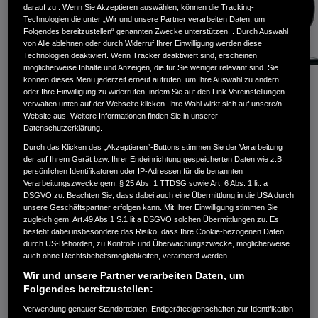
darauf zu . Wenn Sie Akzeptieren auswählen, können die Tracking-
Technologien die unter „Wir und unsere Partner verarbeiten Daten, um
Folgendes bereitzustellen“ genannten Zwecke unterstützen. . Durch Auswahl
von Alle ablehnen oder durch Widerruf Ihrer Einwilligung werden diese
Technologien deaktiviert. Wenn Tracker deaktiviert sind, erscheinen
möglicherweise Inhalte und Anzeigen, die für Sie weniger relevant sind. Sie
können dieses Menü jederzeit erneut aufrufen, um Ihre Auswahl zu ändern
oder Ihre Einwilligung zu widerrufen, indem Sie auf den Link Voreinstellungen
verwalten unten auf der Webseite klicken. Ihre Wahl wirkt sich auf unsere/n
Website aus. Weitere Informationen finden Sie in unserer
Datenschutzerklärung.
Durch das Klicken des „Akzeptieren“-Buttons stimmen Sie der Verarbeitung
der auf Ihrem Gerät bzw. Ihrer Endeinrichtung gespeicherten Daten wie z.B.
persönlichen Identifikatoren oder IP-Adressen für die benannten
Verarbeitungszwecke gem. § 25 Abs. 1 TTDSG sowie Art. 6 Abs. 1 lit. a
Wartung und Reparatur
DSGVO zu. Beachten Sie, dass dabei auch eine Übermittlung in die USA durch
unsere Geschäftspartner erfolgen kann. Mit Ihrer Einwilligung stimmen Sie
zugleich gem. Art.49 Abs.1 S.1 lit.a DSGVO solchen Übermittlungen zu. Es
besteht dabei insbesondere das Risiko, dass Ihre Cookie-bezogenen Daten
Ihr Honda Händler wartet Ihr Gartengerät gerne
durch US-Behörden, zu Kontroll- und Überwachungszwecke, möglicherweise
auch ohne Rechtsbehelfsmöglichkeiten, verarbeitet werden.
regelmäßig. Sie können jedoch auch als Besitzer eine
Wir und unsere Partner verarbeiten Daten, um
Menge tun, um es in einem ordnungsgemäßen und
Folgendes bereitzustellen:
sicheren Betriebszustand zu halten.
Verwendung genauer Standortdaten. Endgeräteeigenschaften zur Identifikation