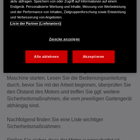
Halten Sie es sauber
aktiv abfragen. Speichern von oder Zugriff auf Informationen auf einem
Endgerät. Personalisierte Werbung und Inhalte, Messung von Werbeleistung
und der Performance von Inhalten, Zielgruppenforschung sowie Entwicklung
Ein wenig Reinigung macht viel aus, nicht nur
und Verbesserung von Angeboten.
hinsichtlich der Lebensdauer und dem täglichen Betrieb
Liste der Partner (Lieferanten)
Ihrer Maschine, sondern auch im Hinblick auf deren
Restwert. Einfach das Mähdeck/Gehäuse und die Räder
Zwecke anzeigen
mit einem feuchten Lappen abwischen.
Prüfungen vor Inbetriebnahme
Alle ablehnen
Akzeptieren
Führen Sie immer eine Überprüfung durch, bevor Sie die
Maschine starten. Lesen Sie die Bedienungsanleitung
durch, bevor Sie mit der Arbeit beginnen, überprüfen Sie
den Ölstand des Motors und treffen Sie ggf. weitere
Sicherheitsmaßnahmen, die vom jeweiligen Gartengerät
abhängig sind.
Nachfolgend finden Sie eine Liste wichtiger
Sicherheitsmaßnahmen: