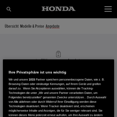
Übersicht
Modelle & Preise
Angebote
izy-ON Lawnmowers
Angebote
HONDA AKTIONSANGEBOTE
Ihre Privatsphäre ist uns wichtig
Wir und unsere
1015
Partner speichern personenbezogene Daten, wie z. B.
Browsing-Daten oder eindeutige Kennungen, auf Ihrem Gerät und greifen
darauf zu . Wenn Sie Akzeptieren auswählen, können die Tracking-
Technologien die unter „Wir und unsere Partner verarbeiten Daten, um
Folgendes bereitzustellen“ genannten Zwecke unterstützen. . Durch Auswahl
von Alle ablehnen oder durch Widerruf Ihrer Einwilligung werden diese
Technologien deaktiviert. Wenn Tracker deaktiviert sind, erscheinen
möglicherweise Inhalte und Anzeigen, die für Sie weniger relevant sind. Sie
Es tut uns leid. Im Moment gibt es keine Angebote für
können dieses Menü jederzeit erneut aufrufen, um Ihre Auswahl zu ändern