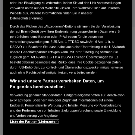
oder Ihre Einwilligung zu widerrufen, indem Sie auf den Link Voreinstellungen
das Modell IZY.
verwalten unten auf der Webseite klicken. Ihre Wahl wirkt sich auf unsere/n
Website aus. Weitere Informationen finden Sie in unserer
Datenschutzerklärung.
Durch das Klicken des „Akzeptieren“-Buttons stimmen Sie der Verarbeitung
der auf Ihrem Gerät bzw. Ihrer Endeinrichtung gespeicherten Daten wie z.B.
persönlichen Identifikatoren oder IP-Adressen für die benannten
Verarbeitungszwecke gem. § 25 Abs. 1 TTDSG sowie Art. 6 Abs. 1 lit. a
DSGVO zu. Beachten Sie, dass dabei auch eine Übermittlung in die USA durch
unsere Geschäftspartner erfolgen kann. Mit Ihrer Einwilligung stimmen Sie
zugleich gem. Art.49 Abs.1 S.1 lit.a DSGVO solchen Übermittlungen zu. Es
besteht dabei insbesondere das Risiko, dass Ihre Cookie-bezogenen Daten
durch US-Behörden, zu Kontroll- und Überwachungszwecke, möglicherweise
auch ohne Rechtsbehelfsmöglichkeiten, verarbeitet werden.
Wir und unsere Partner verarbeiten Daten, um
PROSPEKT HERUNTERLADEN
Folgendes bereitzustellen:
Aktuelle Ausgaben und Preise.
Verwendung genauer Standortdaten. Endgeräteeigenschaften zur Identifikation
aktiv abfragen. Speichern von oder Zugriff auf Informationen auf einem
Endgerät. Personalisierte Werbung und Inhalte, Messung von Werbeleistung
BROSCHÜRE
und der Performance von Inhalten, Zielgruppenforschung sowie Entwicklung
und Verbesserung von Angeboten.
Liste der Partner (Lieferanten)