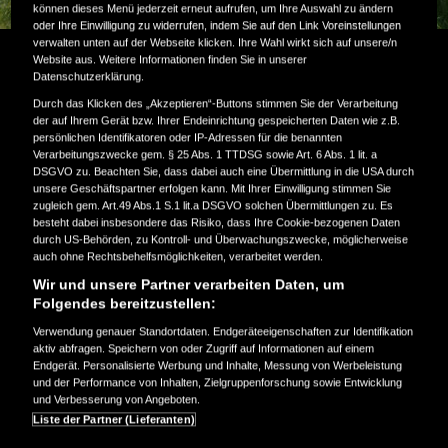
können dieses Menü jederzeit erneut aufrufen, um Ihre Auswahl zu ändern
oder Ihre Einwilligung zu widerrufen, indem Sie auf den Link Voreinstellungen
verwalten unten auf der Webseite klicken. Ihre Wahl wirkt sich auf unsere/n
Website aus. Weitere Informationen finden Sie in unserer
Perfekte Ergebnisse im Garten – mit
Datenschutzerklärung.
Durch das Klicken des „Akzeptieren“-Buttons stimmen Sie der Verarbeitung
einem Honda Akku-Rasentrimmer
der auf Ihrem Gerät bzw. Ihrer Endeinrichtung gespeicherten Daten wie z.B.
persönlichen Identifikatoren oder IP-Adressen für die benannten
Verarbeitungszwecke gem. § 25 Abs. 1 TTDSG sowie Art. 6 Abs. 1 lit. a
Der Honda Akku-Rasentrimmer sorgt dank verbessertem
DSGVO zu. Beachten Sie, dass dabei auch eine Übermittlung in die USA durch
unsere Geschäftspartner erfolgen kann. Mit Ihrer Einwilligung stimmen Sie
Komfort und präziser Kontrolle für ein optimales Finish
zugleich gem. Art.49 Abs.1 S.1 lit.a DSGVO solchen Übermittlungen zu. Es
Ihrer Rasen- und Grünflächen. Entworfen, um Gras und
besteht dabei insbesondere das Risiko, dass Ihre Cookie-bezogenen Daten
durch US-Behörden, zu Kontroll- und Überwachungszwecke, möglicherweise
Unkraut zu Schneiden, den Rasen zu trimmen oder die
auch ohne Rechtsbehelfsmöglichkeiten, verarbeitet werden.
Kanten zu schneiden. Dieses hochwertige Handgerät wird
Wir und unsere Partner verarbeiten Daten, um
von einem langlebigen bürstenlosen Motor und einem
Folgendes bereitzustellen:
nachhaltigen Lithium-Ionen-Akku von Honda angetrieben.
Verwendung genauer Standortdaten. Endgeräteeigenschaften zur Identifikation
aktiv abfragen. Speichern von oder Zugriff auf Informationen auf einem
Endgerät. Personalisierte Werbung und Inhalte, Messung von Werbeleistung
und der Performance von Inhalten, Zielgruppenforschung sowie Entwicklung
TECHNISCHE DATEN
und Verbesserung von Angeboten.
Liste der Partner (Lieferanten)