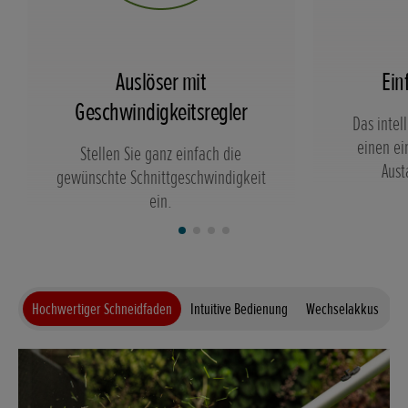
Auslöser mit
Ein
Geschwindigkeitsregler
Das intel
einen ei
Stellen Sie ganz einfach die
Aust
gewünschte Schnittgeschwindigkeit
ein.
Hochwertiger Schneidfaden
Intuitive Bedienung
Wechselakkus