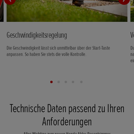
Geschwindigkeitsregelung
V
Die Geschwindigkeit lässt sich unmittelbar über der Start-Taste
Du
anpassen. So haben Sie stets die volle Kontrolle.
na
e
Technische Daten passend zu Ihren
Anforderungen
Alles Wichtige zum neuen Honda Akku-Rasentrimmer