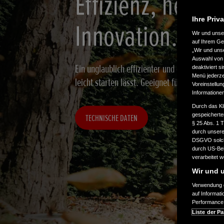
Effizienz, hera
Ihre Priv
Innovation.
Wir und uns
auf Ihrem Ge
„Wir und uns
Auswahl von 
Ein unglaublich effizienter und geräuscharme
deaktiviert s
Menü jederzei
leicht starten lässt. Geeignet für große Fläc
Voreinstellun
Informatione
Durch das Kl
gespeicherte
TECHNISCHE DATEN
§ 25 Abs. 1 
durch unsere 
DSGVO solche
durch US-Beh
verarbeitet 
Wir und u
Verwendung g
auf Informat
Performance 
Liste der Pa