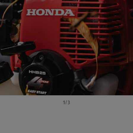
1
/
3