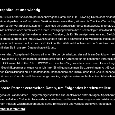
usragende
atsphäre ist uns wichtig
ere
1013
Partner speichern personenbezogene Daten, wie z. B. Browsing-Daten oder eindeu
rät und greifen darauf zu . Wenn Sie Akzeptieren auswählen, können die Tracking-Technologi
ere Partner verarbeiten Daten, um Folgendes bereitzustellen“ genannten Zwecke unterstütze
Alle ablehnen oder durch Widerruf Ihrer Einwilligung werden diese Technologien deaktiviert.
r Laubbläser, der sich
ind, erscheinen möglicherweise Inhalte und Anzeigen, die für Sie weniger relevant sind. Sie k
t erneut aufrufen, um Ihre Auswahl zu ändern oder Ihre Einwilligung zu widerrufen, indem Sie
hen wie Gärten und Parks.
gen verwalten unten auf der Webseite klicken. Ihre Wahl wirkt sich auf unsere/n Website aus
n finden Sie in unserer Datenschutzerklärung.
icken des „Akzeptieren“-Buttons stimmen Sie der Verarbeitung der auf Ihrem Gerät bzw. Ihre
n Daten wie z.B. persönlichen Identifikatoren oder IP-Adressen für die benannten Verarbei
TTDSG sowie Art. 6 Abs. 1 lit. a DSGVO zu. Beachten Sie, dass dabei auch eine Übermittlung
Geschäftspartner erfolgen kann. Mit Ihrer Einwilligung stimmen Sie zugleich gem. Art.49 Abs.1
n Übermittlungen zu. Es besteht dabei insbesondere das Risiko, dass Ihre Cookie-bezog
örden, zu Kontroll- und Überwachungszwecke, möglicherweise auch ohne Rechtsbehelfsmö
werden.
nsere Partner verarbeiten Daten, um Folgendes bereitzustellen:
enauer Standortdaten. Endgeräteeigenschaften zur Identifikation aktiv abfragen. Speichern 
ionen auf einem Endgerät. Personalisierte Werbung und Inhalte, Messung von Werbeleistung 
von Inhalten, Zielgruppenforschung sowie Entwicklung und Verbesserung von Angeboten.
rtner (Lieferanten)