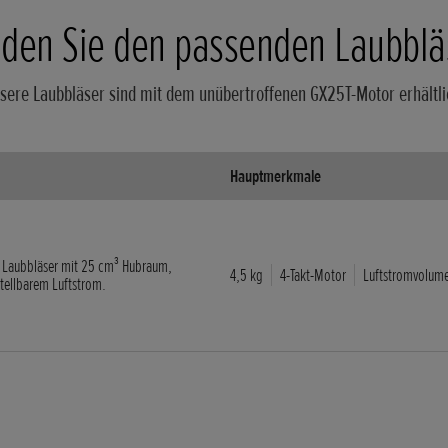
nden Sie den passenden Laubblä
sere Laubbläser sind mit dem unübertroffenen GX25T-Motor erhältli
Hauptmerkmale
er Laubbläser mit 25 cm³ Hubraum,
4,5 kg
4-Takt-Motor
Luftstromvolume
tellbarem Luftstrom.