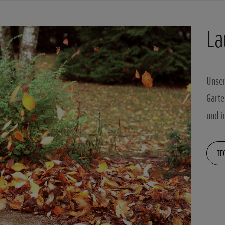
La
Unser
Garte
und i
TE