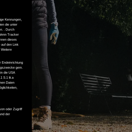
tige Kennungen,
en die unter
n. . Durch
 Wenn Tracker
önnen dieses
 auf den Link
. Weitere
r Endeinrichtung
tungszwecke gem.
 in die USA
 S.1 lit.a
enen Daten
glichkeiten,
von oder Zugriff
und der