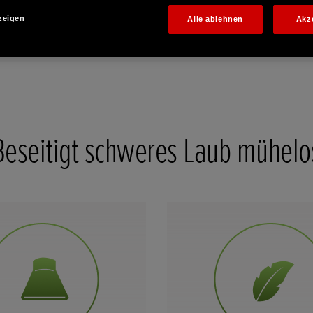
zeigen
Alle ablehnen
Akz
ale
Galerie
Beseitigt schweres Laub mühelo