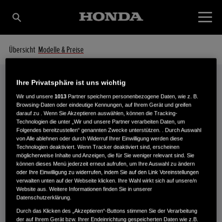
Übersicht
Modelle & Preise
Ihre Privatsphäre ist uns wichtig
Wir und unsere
1013
Partner speichern personenbezogene Daten, wie z. B.
Modelle & Preise
Browsing-Daten oder eindeutige Kennungen, auf Ihrem Gerät und greifen
IHRE MOTORHACKE IM DETAIL
darauf zu . Wenn Sie Akzeptieren auswählen, können die Tracking-
Technologien die unter „Wir und unsere Partner verarbeiten Daten, um
Folgendes bereitzustellen“ genannten Zwecke unterstützen. . Durch Auswahl
von Alle ablehnen oder durch Widerruf Ihrer Einwilligung werden diese
Technologien deaktiviert. Wenn Tracker deaktiviert sind, erscheinen
möglicherweise Inhalte und Anzeigen, die für Sie weniger relevant sind. Sie
können dieses Menü jederzeit erneut aufrufen, um Ihre Auswahl zu ändern
Wählen Sie eine Motorhacke aus, um die technischen Angaben
oder Ihre Einwilligung zu widerrufen, indem Sie auf den Link Voreinstellungen
anzuzeigen.
verwalten unten auf der Webseite klicken. Ihre Wahl wirkt sich auf unsere/n
Website aus. Weitere Informationen finden Sie in unserer
Datenschutzerklärung.
Durch das Klicken des „Akzeptieren“-Buttons stimmen Sie der Verarbeitung
der auf Ihrem Gerät bzw. Ihrer Endeinrichtung gespeicherten Daten wie z.B.