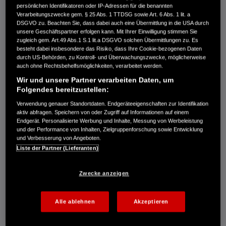
FG 205
persönlichen Identifikatoren oder IP-Adressen für die benannten
Verarbeitungszwecke gem. § 25 Abs. 1 TTDSG sowie Art. 6 Abs. 1 lit. a
€1.129,00
DSGVO zu. Beachten Sie, dass dabei auch eine Übermittlung in die USA durch
unsere Geschäftspartner erfolgen kann. Mit Ihrer Einwilligung stimmen Sie
zugleich gem. Art.49 Abs.1 S.1 lit.a DSGVO solchen Übermittlungen zu. Es
besteht dabei insbesondere das Risiko, dass Ihre Cookie-bezogenen Daten
durch US-Behörden, zu Kontroll- und Überwachungszwecke, möglicherweise
Eine tragbare Motorhacke mit einer Aufsatzvariante.
auch ohne Rechtsbehelfsmöglichkeiten, verarbeitet werden.
Wir und unsere Partner verarbeiten Daten, um
Vergleichen
Folgendes bereitzustellen:
Verwendung genauer Standortdaten. Endgeräteeigenschaften zur Identifikation
aktiv abfragen. Speichern von oder Zugriff auf Informationen auf einem
F 220
Endgerät. Personalisierte Werbung und Inhalte, Messung von Werbeleistung
und der Performance von Inhalten, Zielgruppenforschung sowie Entwicklung
€1.399,00
und Verbesserung von Angeboten.
Liste der Partner (Lieferanten)
Zwecke anzeigen
Eine tragbare Motorhacke mit einer Aufsatzvariante und
Lenkholm.
Alle ablehnen
Akzeptieren
Vergleichen