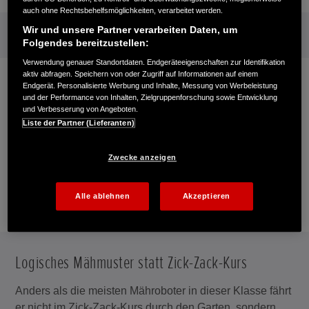
auch ohne Rechtsbehelfsmöglichkeiten, verarbeitet werden.
Wir und unsere Partner verarbeiten Daten, um
Folgendes bereitzustellen:
Verwendung genauer Standortdaten. Endgeräteeigenschaften zur Identifikation
aktiv abfragen. Speichern von oder Zugriff auf Informationen auf einem
Endgerät. Personalisierte Werbung und Inhalte, Messung von Werbeleistung
und der Performance von Inhalten, Zielgruppenforschung sowie Entwicklung
und Verbesserung von Angeboten.
Liste der Partner (Lieferanten)
Zwecke anzeigen
Alle ablehnen
Akzeptieren
Logisches Mähmuster statt Zick-Zack-Kurs
Anders als die meisten Mähroboter in dieser Klasse fährt
er nicht im Zick-Zack-Kurs durch den Garten, sondern