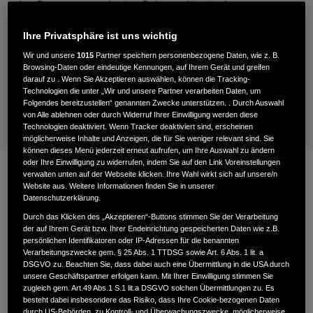
den Rasen in geordneten Bahnen, lässt sich per
Smartphone-App und Alexa steuern und passt seinen
Ihre Privatsphäre ist uns wichtig
Mähplan sogar an Wetter und Graswachstum an. Man
Wir und unsere
1015
Partner speichern personenbezogene Daten, wie z. B.
kann ihn überall absetzen und starten. Er mäht dann nur
Browsing-Daten oder eindeutige Kennungen, auf Ihrem Gerät und greifen
eine begrenzte Fläche um den Absetzpunkt herum.
darauf zu . Wenn Sie Akzeptieren auswählen, können die Tracking-
Technologien die unter „Wir und unsere Partner verarbeiten Daten, um
Folgendes bereitzustellen“ genannten Zwecke unterstützen. . Durch Auswahl
von Alle ablehnen oder durch Widerruf Ihrer Einwilligung werden diese
17. Februar 2021
Technologien deaktiviert. Wenn Tracker deaktiviert sind, erscheinen
möglicherweise Inhalte und Anzeigen, die für Sie weniger relevant sind. Sie
können dieses Menü jederzeit erneut aufrufen, um Ihre Auswahl zu ändern
oder Ihre Einwilligung zu widerrufen, indem Sie auf den Link Voreinstellungen
verwalten unten auf der Webseite klicken. Ihre Wahl wirkt sich auf unsere/n
Website aus. Weitere Informationen finden Sie in unserer
Datenschutzerklärung.
Durch das Klicken des „Akzeptieren“-Buttons stimmen Sie der Verarbeitung
der auf Ihrem Gerät bzw. Ihrer Endeinrichtung gespeicherten Daten wie z.B.
persönlichen Identifikatoren oder IP-Adressen für die benannten
Verarbeitungszwecke gem. § 25 Abs. 1 TTDSG sowie Art. 6 Abs. 1 lit. a
DSGVO zu. Beachten Sie, dass dabei auch eine Übermittlung in die USA durch
unsere Geschäftspartner erfolgen kann. Mit Ihrer Einwilligung stimmen Sie
zugleich gem. Art.49 Abs.1 S.1 lit.a DSGVO solchen Übermittlungen zu. Es
besteht dabei insbesondere das Risiko, dass Ihre Cookie-bezogenen Daten
durch US-Behörden, zu Kontroll- und Überwachungszwecke, möglicherweise