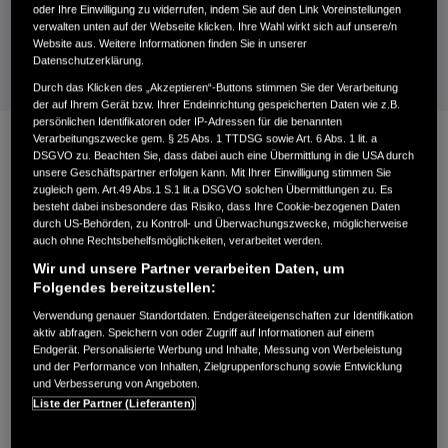
oder Ihre Einwilligung zu widerrufen, indem Sie auf den Link Voreinstellungen
HRE-Modelle.
verwalten unten auf der Webseite klicken. Ihre Wahl wirkt sich auf unsere/n
Website aus. Weitere Informationen finden Sie in unserer
Datenschutzerklärung.
Durch das Klicken des „Akzeptieren“-Buttons stimmen Sie der Verarbeitung
der auf Ihrem Gerät bzw. Ihrer Endeinrichtung gespeicherten Daten wie z.B.
persönlichen Identifikatoren oder IP-Adressen für die benannten
Verarbeitungszwecke gem. § 25 Abs. 1 TTDSG sowie Art. 6 Abs. 1 lit. a
DSGVO zu. Beachten Sie, dass dabei auch eine Übermittlung in die USA durch
unsere Geschäftspartner erfolgen kann. Mit Ihrer Einwilligung stimmen Sie
zugleich gem. Art.49 Abs.1 S.1 lit.a DSGVO solchen Übermittlungen zu. Es
besteht dabei insbesondere das Risiko, dass Ihre Cookie-bezogenen Daten
durch US-Behörden, zu Kontroll- und Überwachungszwecke, möglicherweise
auch ohne Rechtsbehelfsmöglichkeiten, verarbeitet werden.
Wir und unsere Partner verarbeiten Daten, um
Folgendes bereitzustellen:
PROSPEKT HERUNTERLADEN
Verwendung genauer Standortdaten. Endgeräteeigenschaften zur Identifikation
Aktuelle Ausgaben und Preise.
aktiv abfragen. Speichern von oder Zugriff auf Informationen auf einem
Endgerät. Personalisierte Werbung und Inhalte, Messung von Werbeleistung
und der Performance von Inhalten, Zielgruppenforschung sowie Entwicklung
BROSCHÜRE
und Verbesserung von Angeboten.
Liste der Partner (Lieferanten)