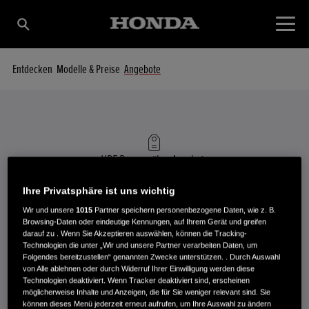
Entdecken
Modelle & Preise
Angebote
HRE Rasenmäher
Angebote
HONDA AKTIONSANGEBOTE
Ihre Privatsphäre ist uns wichtig
Wir und unsere
1015
Partner speichern personenbezogene Daten, wie z. B.
Browsing-Daten oder eindeutige Kennungen, auf Ihrem Gerät und greifen
darauf zu . Wenn Sie Akzeptieren auswählen, können die Tracking-
Technologien die unter „Wir und unsere Partner verarbeiten Daten, um
Folgendes bereitzustellen“ genannten Zwecke unterstützen. . Durch Auswahl
von Alle ablehnen oder durch Widerruf Ihrer Einwilligung werden diese
Technologien deaktiviert. Wenn Tracker deaktiviert sind, erscheinen
möglicherweise Inhalte und Anzeigen, die für Sie weniger relevant sind. Sie
Es tut uns leid. Im Moment gibt es keine Angebote für die
können dieses Menü jederzeit erneut aufrufen, um Ihre Auswahl zu ändern