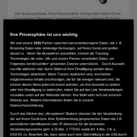
Der leistungsstarke Akku-Rasenmäher verfügt über Select Drive
zur präzisen Steuerung, Versamow™ für das selektive Mulchen
und ein robustes Mähdeck aus Polystrong. Er verfügt über eine
Schnittbreite von 47 cm und ein Auffangvolumen von 75 Litern.
6Ah Akku und Schnell-Ladegerät im Lieferumfang enthalten.
Ihre Privatsphäre ist uns wichtig
Preisvorteil 289,-€
Wir und unsere
1015
Partner speichern personenbezogene Daten, wie z. B.
Browsing-Daten oder eindeutige Kennungen, auf Ihrem Gerät und greifen
Vergleichen
darauf zu . Wenn Sie Akzeptieren auswählen, können die Tracking-
Technologien die unter „Wir und unsere Partner verarbeiten Daten, um
Folgendes bereitzustellen“ genannten Zwecke unterstützen. . Durch Auswahl
von Alle ablehnen oder durch Widerruf Ihrer Einwilligung werden diese
HRX 476 XB-Set 2
Technologien deaktiviert. Wenn Tracker deaktiviert sind, erscheinen
möglicherweise Inhalte und Anzeigen, die für Sie weniger relevant sind. Sie
€1.682,00
können dieses Menü jederzeit erneut aufrufen, um Ihre Auswahl zu ändern
oder Ihre Einwilligung zu widerrufen, indem Sie auf den Link Voreinstellungen
verwalten unten auf der Webseite klicken. Ihre Wahl wirkt sich auf unsere/n
Website aus. Weitere Informationen finden Sie in unserer
Datenschutzerklärung.
Durch das Klicken des „Akzeptieren“-Buttons stimmen Sie der Verarbeitung
der auf Ihrem Gerät bzw. Ihrer Endeinrichtung gespeicherten Daten wie z.B.
persönlichen Identifikatoren oder IP-Adressen für die benannten
Verarbeitungszwecke gem. § 25 Abs. 1 TTDSG sowie Art. 6 Abs. 1 lit. a
DSGVO zu. Beachten Sie, dass dabei auch eine Übermittlung in die USA durch