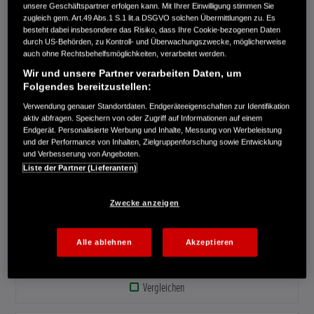
Der leistungsstarke Akku-Rasenmäher verfügt über Select Drive
unsere Geschäftspartner erfolgen kann. Mit Ihrer Einwilligung stimmen Sie
zur präzisen Steuerung, Versamow™ für das selektive Mulchen
zugleich gem. Art.49 Abs.1 S.1 lit.a DSGVO solchen Übermittlungen zu. Es
und ein robustes Mähdeck aus Polystrong. Er verfügt über eine
besteht dabei insbesondere das Risiko, dass Ihre Cookie-bezogenen Daten
Schnittbreite von 47 cm und ein Auffangvolumen von 75 Litern. 2
durch US-Behörden, zu Kontroll- und Überwachungszwecke, möglicherweise
Stück 6Ah Akku und Schnell-Ladegerät im Lieferumfang
auch ohne Rechtsbehelfsmöglichkeiten, verarbeitet werden.
enthalten. Preisvorteil 341,-€
Wir und unsere Partner verarbeiten Daten, um
Folgendes bereitzustellen:
Vergleichen
Verwendung genauer Standortdaten. Endgeräteeigenschaften zur Identifikation
aktiv abfragen. Speichern von oder Zugriff auf Informationen auf einem
Endgerät. Personalisierte Werbung und Inhalte, Messung von Werbeleistung
HRG 416 XB
und der Performance von Inhalten, Zielgruppenforschung sowie Entwicklung
und Verbesserung von Angeboten.
€529,00
Liste der Partner (Lieferanten)
Zwecke anzeigen
Ein Akku-Rasenmäher mit leistungsstarkem, bürstenlosen 1,0
kW Elektromotor, ohne Radantrieb, einem großen 42-Liter-
Alle ablehnen
Akzeptieren
Fangsack und einer Schnittbreite von 41 cm. Einzelgerät ohne
Akku und ohne Ladegerät.
Vergleichen