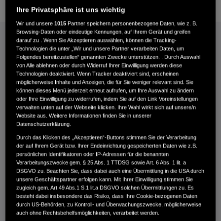
Ihre Privatsphäre ist uns wichtig
Wir und unsere
1015
Partner speichern personenbezogene Daten, wie z. B.
Browsing-Daten oder eindeutige Kennungen, auf Ihrem Gerät und greifen
PFLICHTFELD
ANREDE*
darauf zu . Wenn Sie Akzeptieren auswählen, können die Tracking-
Technologien die unter „Wir und unsere Partner verarbeiten Daten, um
Bitte
Folgendes bereitzustellen“ genannten Zwecke unterstützen. . Durch Auswahl
geben
von Alle ablehnen oder durch Widerruf Ihrer Einwilligung werden diese
Technologien deaktiviert. Wenn Tracker deaktiviert sind, erscheinen
Sie
möglicherweise Inhalte und Anzeigen, die für Sie weniger relevant sind. Sie
die
können dieses Menü jederzeit erneut aufrufen, um Ihre Auswahl zu ändern
gewünschte
oder Ihre Einwilligung zu widerrufen, indem Sie auf den Link Voreinstellungen
Anrede
verwalten unten auf der Webseite klicken. Ihre Wahl wirkt sich auf unsere/n
TITEL (AKADEMISCH)
Website aus. Weitere Informationen finden Sie in unserer
an.
Datenschutzerklärung.
Bitte
geben
Durch das Klicken des „Akzeptieren“-Buttons stimmen Sie der Verarbeitung
der auf Ihrem Gerät bzw. Ihrer Endeinrichtung gespeicherten Daten wie z.B.
Sie
persönlichen Identifikatoren oder IP-Adressen für die benannten
Ihren
Verarbeitungszwecke gem. § 25 Abs. 1 TTDSG sowie Art. 6 Abs. 1 lit. a
Titel
DSGVO zu. Beachten Sie, dass dabei auch eine Übermittlung in die USA durch
an.
unsere Geschäftspartner erfolgen kann. Mit Ihrer Einwilligung stimmen Sie
PFLICHTFELD
VORNAME*
zugleich gem. Art.49 Abs.1 S.1 lit.a DSGVO solchen Übermittlungen zu. Es
besteht dabei insbesondere das Risiko, dass Ihre Cookie-bezogenen Daten
Bitte
durch US-Behörden, zu Kontroll- und Überwachungszwecke, möglicherweise
geben
auch ohne Rechtsbehelfsmöglichkeiten, verarbeitet werden.
Sie