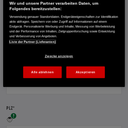
Wir und unsere Partner verarbeiten Daten, um
Ihren
Folgendes bereitzustellen:
Vornamen
Verwendung genauer Standortdaten. Endgeräteeigenschaften zur Identifikation
an.
PFLICHTFELD
aktiv abfragen. Speichern von oder Zugriff auf Informationen auf einem
NACHNAME*
Endgerät. Personalisierte Werbung und Inhalte, Messung von Werbeleistung
Bitte
und der Performance von Inhalten, Zielgruppenforschung sowie Entwicklung
geben
und Verbesserung von Angeboten.
Liste der Partner (Lieferanten)
Sie
Ihren
Nachnamen
Zwecke anzeigen
an.
PFLICHTFELD
STRASSE/NR.*
Alle ablehnen
Akzeptieren
Bitte
geben
Sie
Ihre
Straße
und
PFLICHTFELD
PLZ*
Hausnummer
an.
Bitte
geben
Sie