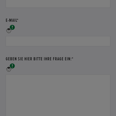
Ihre
Telefonnummer
an.
E-MAIL*
Bitte
geben
Sie
Ihre
E-
Mail-
GEBEN SIE HIER BITTE IHRE FRAGE EIN:*
Adresse
an.
Geben
Sie
hier
bitte
Ihre
Frage
ein.