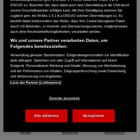
DSGVO zu. Beachten Sie, dass dabei auch eine Übermittlung in die USA durch
ANFAHRTSBESCHREIBUNG ANFORDERN
unsere Geschäftspartner erfolgen kann. Mit Ihrer Einwilligung stimmen Sie
zugleich gem. Art.49 Abs.1 S.1 lit.a DSGVO solchen Übermittlungen zu. Es
WEBSITE
besteht dabei insbesondere das Risiko, dass Ihre Cookie-bezogenen Daten
durch US-Behörden, zu Kontroll- und Überwachungszwecke, möglicherweise
auch ohne Rechtsbehelfsmöglichkeiten, verarbeitet werden.
Wir und unsere Partner verarbeiten Daten, um
Verkauf / Kundendienst
Folgendes bereitzustellen:
Verwendung genauer Standortdaten. Endgeräteeigenschaften zur Identifikation
aktiv abfragen. Speichern von oder Zugriff auf Informationen auf einem
Endgerät. Personalisierte Werbung und Inhalte, Messung von Werbeleistung
03337/2189
und der Performance von Inhalten, Zielgruppenforschung sowie Entwicklung
und Verbesserung von Angeboten.
E-Mail
Liste der Partner (Lieferanten)
Honda
Rasen und Garten
Zwecke anzeigen
FGT Fahrzeug + Gerätetechnik GmbH - Garten – Honda - HONDA Deutschland
Offizielle Website | The Power of Dreams
Alle ablehnen
Akzeptieren
Kontakt
Onlineshop
Händlersuche