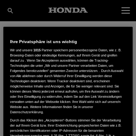
FGT FAHRZEUG +
Ihre Privatsphäre ist uns wichtig
Wir und unsere
1015
Partner speichern personenbezogene Daten, wie z. B.
Browsing-Daten oder eindeutige Kennungen, auf Ihrem Gerät und greifen
GERÄTETECHNIK
darauf zu . Wenn Sie Akzeptieren auswählen, können die Tracking-
Technologien die unter „Wir und unsere Partner verarbeiten Daten, um
Folgendes bereitzustellen“ genannten Zwecke unterstützen. . Durch Auswahl
von Alle ablehnen oder durch Widerruf Ihrer Einwilligung werden diese
Technologien deaktiviert. Wenn Tracker deaktiviert sind, erscheinen
GMBH
möglicherweise Inhalte und Anzeigen, die für Sie weniger relevant sind. Sie
können dieses Menü jederzeit erneut aufrufen, um Ihre Auswahl zu ändern
oder Ihre Einwilligung zu widerrufen, indem Sie auf den Link Voreinstellungen
verwalten unten auf der Webseite klicken. Ihre Wahl wirkt sich auf unsere/n
Website aus. Weitere Informationen finden Sie in unserer
AUGUST-BEBEL-STRASSE 27
,
16359
,
Biesenthal
Datenschutzerklärung.
Durch das Klicken des „Akzeptieren“-Buttons stimmen Sie der Verarbeitung
der auf Ihrem Gerät bzw. Ihrer Endeinrichtung gespeicherten Daten wie z.B.
persönlichen Identifikatoren oder IP-Adressen für die benannten
Verarbeitungszwecke gem. § 25 Abs. 1 TTDSG sowie Art. 6 Abs. 1 lit. a