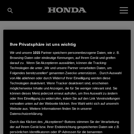
STEUCKART
Ihre Privatsphäre ist uns wichtig
Wir und unsere
1015
Partner speichern personenbezogene Daten, wie z. B.
Browsing-Daten oder eindeutige Kennungen, auf Ihrem Gerät und greifen
MOTORGERÄTE INH.
darauf zu . Wenn Sie Akzeptieren auswählen, können die Tracking-
Technologien die unter „Wir und unsere Partner verarbeiten Daten, um
Folgendes bereitzustellen“ genannten Zwecke unterstützen. . Durch Auswahl
von Alle ablehnen oder durch Widerruf Ihrer Einwilligung werden diese
SEBASTIAN
Technologien deaktiviert. Wenn Tracker deaktiviert sind, erscheinen
möglicherweise Inhalte und Anzeigen, die für Sie weniger relevant sind. Sie
können dieses Menü jederzeit erneut aufrufen, um Ihre Auswahl zu ändern
oder Ihre Einwilligung zu widerrufen, indem Sie auf den Link Voreinstellungen
STEUCKART
verwalten unten auf der Webseite klicken. Ihre Wahl wirkt sich auf unsere/n
Website aus. Weitere Informationen finden Sie in unserer
Datenschutzerklärung.
Durch das Klicken des „Akzeptieren“-Buttons stimmen Sie der Verarbeitung
der auf Ihrem Gerät bzw. Ihrer Endeinrichtung gespeicherten Daten wie z.B.
Nägelstedter Weg 1
,
99958
,
Tonna
persönlichen Identifikatoren oder IP-Adressen für die benannten