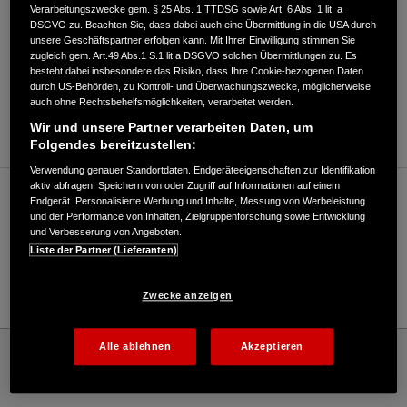
Verarbeitungszwecke gem. § 25 Abs. 1 TTDSG sowie Art. 6 Abs. 1 lit. a
DSGVO zu. Beachten Sie, dass dabei auch eine Übermittlung in die USA durch
unsere Geschäftspartner erfolgen kann. Mit Ihrer Einwilligung stimmen Sie
zugleich gem. Art.49 Abs.1 S.1 lit.a DSGVO solchen Übermittlungen zu. Es
besteht dabei insbesondere das Risiko, dass Ihre Cookie-bezogenen Daten
durch US-Behörden, zu Kontroll- und Überwachungszwecke, möglicherweise
ANFAHRTSBESCHREIBUNG ANFORDERN
auch ohne Rechtsbehelfsmöglichkeiten, verarbeitet werden.
WEBSITE
Wir und unsere Partner verarbeiten Daten, um
Folgendes bereitzustellen:
Verwendung genauer Standortdaten. Endgeräteeigenschaften zur Identifikation
aktiv abfragen. Speichern von oder Zugriff auf Informationen auf einem
Verkauf / Kundendienst
Endgerät. Personalisierte Werbung und Inhalte, Messung von Werbeleistung
und der Performance von Inhalten, Zielgruppenforschung sowie Entwicklung
und Verbesserung von Angeboten.
Liste der Partner (Lieferanten)
036042/79003
E-Mail
Zwecke anzeigen
Honda
Rasen und Garten
Alle ablehnen
Akzeptieren
Steuckart Motorgeräte Inh. Sebastian Steuckart - Garten – Honda - Willkommen
bei Honda