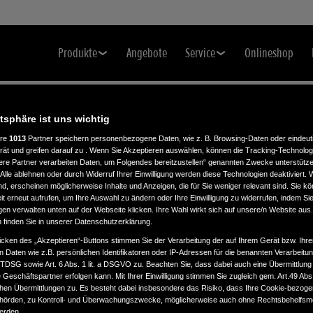
Produkte
Angebote
Service
Onlineshop
atsphäre ist uns wichtig
ere
1013
Partner speichern personenbezogene Daten, wie z. B. Browsing-Daten oder eindeu
.
rät und greifen darauf zu . Wenn Sie Akzeptieren auswählen, können die Tracking-Technologi
ere Partner verarbeiten Daten, um Folgendes bereitzustellen“ genannten Zwecke unterstütze
Alle ablehnen oder durch Widerruf Ihrer Einwilligung werden diese Technologien deaktiviert.
ind, erscheinen möglicherweise Inhalte und Anzeigen, die für Sie weniger relevant sind. Sie k
t erneut aufrufen, um Ihre Auswahl zu ändern oder Ihre Einwilligung zu widerrufen, indem Sie
gen verwalten unten auf der Webseite klicken. Ihre Wahl wirkt sich auf unsere/n Website aus
n finden Sie in unserer Datenschutzerklärung.
icken des „Akzeptieren“-Buttons stimmen Sie der Verarbeitung der auf Ihrem Gerät bzw. Ihre
n Daten wie z.B. persönlichen Identifikatoren oder IP-Adressen für die benannten Verarbei
TTDSG sowie Art. 6 Abs. 1 lit. a DSGVO zu. Beachten Sie, dass dabei auch eine Übermittlung
Geschäftspartner erfolgen kann. Mit Ihrer Einwilligung stimmen Sie zugleich gem. Art.49 Abs.1
n Übermittlungen zu. Es besteht dabei insbesondere das Risiko, dass Ihre Cookie-bezog
örden, zu Kontroll- und Überwachungszwecke, möglicherweise auch ohne Rechtsbehelfsmö
werden.