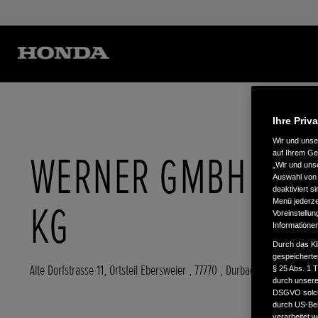
Ihre Priv
Wir und uns
WERNER GMBH & CO
auf Ihrem Ge
„Wir und uns
Auswahl von 
deaktiviert s
Menü jederzei
KG
Voreinstellun
Informatione
Durch das Kl
gespeicherte
Alte Dorfstrasse 11, Ortsteil Ebersweier
,
77770
,
Durbach
§ 25 Abs. 1 
durch unsere 
DSGVO solche
durch US-Beh
verarbeitet 