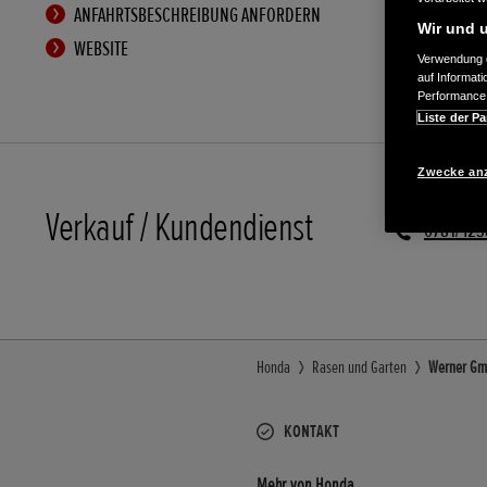
ANFAHRTSBESCHREIBUNG ANFORDERN
Wir und u
WEBSITE
Verwendung g
auf Informat
Performance 
Liste der Pa
Zwecke an
Verkauf / Kundendienst
0781/423
Honda
Rasen und Garten
Werner Gmb
KONTAKT
Mehr von Honda