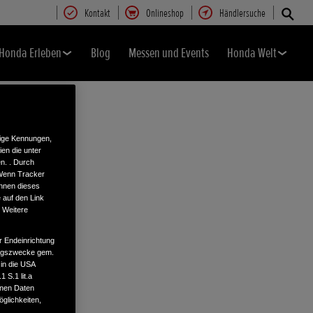
Kontakt
Onlineshop
Händlersuche
Honda Erleben
Blog
Messen und Events
Honda Welt
tige Kennungen,
en die unter
n. . Durch
 Wenn Tracker
önnen dieses
 auf den Link
. Weitere
r Endeinrichtung
tungszwecke gem.
 in die USA
 S.1 lit.a
enen Daten
glichkeiten,