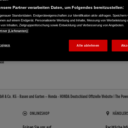
nsere Partner verarbeiten Daten, um Folgendes bereitzustellen:
enauer Standortdaten. Endgeräteeigenschaften zur Identifikation aktiv abfragen. Speichern 
ionen auf einem Endgerät. Personalisierte Werbung und Inhalte, Messung von Werbeleistung 
von Inhalten, Zielgruppenforschung sowie Entwicklung und Verbesserung von Angeboten.
rtner (Lieferanten)
zeigen
Alle ablehnen
Akz
86
H & Co. KG - Rasen und Garten – Honda - HONDA Deutschland Offizielle Website | The Pow
ONLINESHOP
HÄNDLER
Folgen Sie uns auf
Rechtliche In