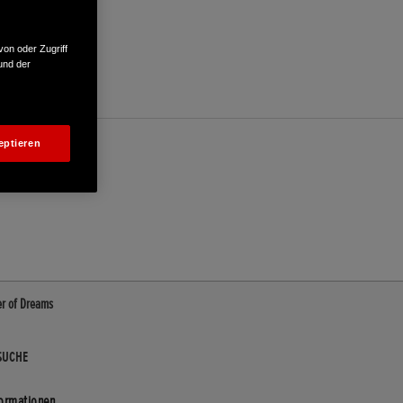
von oder Zugriff
und der
eptieren
er of Dreams
SUCHE
formationen