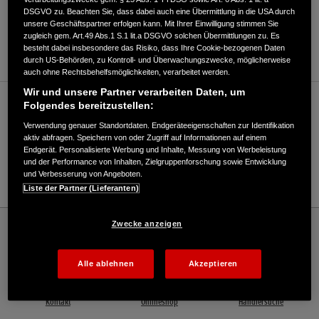
DSGVO zu. Beachten Sie, dass dabei auch eine Übermittlung in die USA durch
ANFAHRTSBESCHREIBUNG ANFORDERN
unsere Geschäftspartner erfolgen kann. Mit Ihrer Einwilligung stimmen Sie
zugleich gem. Art.49 Abs.1 S.1 lit.a DSGVO solchen Übermittlungen zu. Es
WEBSITE
besteht dabei insbesondere das Risiko, dass Ihre Cookie-bezogenen Daten
durch US-Behörden, zu Kontroll- und Überwachungszwecke, möglicherweise
auch ohne Rechtsbehelfsmöglichkeiten, verarbeitet werden.
Wir und unsere Partner verarbeiten Daten, um
Verkauf / Kundendienst
Folgendes bereitzustellen:
Verwendung genauer Standortdaten. Endgeräteeigenschaften zur Identifikation
aktiv abfragen. Speichern von oder Zugriff auf Informationen auf einem
Endgerät. Personalisierte Werbung und Inhalte, Messung von Werbeleistung
0511/7608800
und der Performance von Inhalten, Zielgruppenforschung sowie Entwicklung
und Verbesserung von Angeboten.
E-Mail
Liste der Partner (Lieferanten)
Honda
Rasen und Garten
Zwecke anzeigen
Stanze Gartencenter GmbH - Rasen und Garten – Honda - HONDA Deutschland
Offizielle Website | The Power of Dreams
Alle ablehnen
Akzeptieren
Kontakt
Onlineshop
Händlersuche