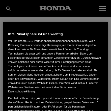
STANZE
Ihre Privatsphäre ist uns wichtig
Wir und unsere
1015
Partner speichern personenbezogene Daten, wie z. B.
Browsing-Daten oder eindeutige Kennungen, auf Ihrem Gerät und greifen
GARTENCENTER
darauf zu . Wenn Sie Akzeptieren auswählen, können die Tracking-
Technologien die unter „Wir und unsere Partner verarbeiten Daten, um
Folgendes bereitzustellen“ genannten Zwecke unterstützen. . Durch Auswahl
von Alle ablehnen oder durch Widerruf Ihrer Einwilligung werden diese
Technologien deaktiviert. Wenn Tracker deaktiviert sind, erscheinen
GMBH
möglicherweise Inhalte und Anzeigen, die für Sie weniger relevant sind. Sie
können dieses Menü jederzeit erneut aufrufen, um Ihre Auswahl zu ändern
oder Ihre Einwilligung zu widerrufen, indem Sie auf den Link Voreinstellungen
verwalten unten auf der Webseite klicken. Ihre Wahl wirkt sich auf unsere/n
Website aus. Weitere Informationen finden Sie in unserer
Marie-Curie-Str. 10
,
30966
,
Hemmingen
Datenschutzerklärung.
Durch das Klicken des „Akzeptieren“-Buttons stimmen Sie der Verarbeitung
der auf Ihrem Gerät bzw. Ihrer Endeinrichtung gespeicherten Daten wie z.B.
persönlichen Identifikatoren oder IP-Adressen für die benannten
Verarbeitungszwecke gem. § 25 Abs. 1 TTDSG sowie Art. 6 Abs. 1 lit. a