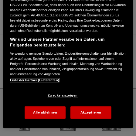
DSGVO zu. Beachten Sie, dass dabei auch eine Übermittlung in die USA durch
ANFAHRTSBESCHREIBUNG ANFORDERN
unsere Geschäftspartner erfolgen kann. Mit Ihrer Einwilligung stimmen Sie
zugleich gem. Art.49 Abs.1 S.1 lit.a DSGVO solchen Übermittlungen zu. Es
WEBSITE
besteht dabei insbesondere das Risiko, dass Ihre Cookie-bezogenen Daten
durch US-Behörden, zu Kontroll- und Überwachungszwecke, möglicherweise
auch ohne Rechtsbehelfsmöglichkeiten, verarbeitet werden.
Wir und unsere Partner verarbeiten Daten, um
Verkauf / Kundendienst
Folgendes bereitzustellen:
Verwendung genauer Standortdaten. Endgeräteeigenschaften zur Identifikation
aktiv abfragen. Speichern von oder Zugriff auf Informationen auf einem
Endgerät. Personalisierte Werbung und Inhalte, Messung von Werbeleistung
0251 661809
und der Performance von Inhalten, Zielgruppenforschung sowie Entwicklung
und Verbesserung von Angeboten.
E-Mail
Liste der Partner (Lieferanten)
Honda
Rasen und Garten
Zwecke anzeigen
Stavermann GmbH - Kärcher Center Münster - Rasen und Garten – Honda - HONDA
Deutschland Offizielle Website | The Power of Dreams
Alle ablehnen
Akzeptieren
Kontakt
Onlineshop
Händlersuche