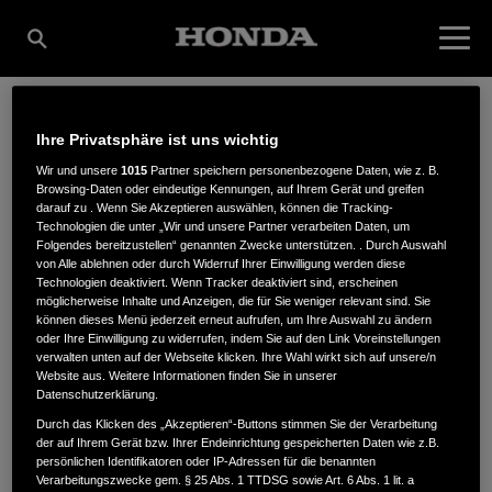
Ihre Privatsphäre ist uns wichtig
MOTOREN MISSING
Wir und unsere
1015
Partner speichern personenbezogene Daten, wie z. B.
Browsing-Daten oder eindeutige Kennungen, auf Ihrem Gerät und greifen
darauf zu . Wenn Sie Akzeptieren auswählen, können die Tracking-
GMBH
Technologien die unter „Wir und unsere Partner verarbeiten Daten, um
Folgendes bereitzustellen“ genannten Zwecke unterstützen. . Durch Auswahl
von Alle ablehnen oder durch Widerruf Ihrer Einwilligung werden diese
Technologien deaktiviert. Wenn Tracker deaktiviert sind, erscheinen
möglicherweise Inhalte und Anzeigen, die für Sie weniger relevant sind. Sie
Hessenweg 15
,
40667
,
Meerbusch
können dieses Menü jederzeit erneut aufrufen, um Ihre Auswahl zu ändern
oder Ihre Einwilligung zu widerrufen, indem Sie auf den Link Voreinstellungen
verwalten unten auf der Webseite klicken. Ihre Wahl wirkt sich auf unsere/n
Website aus. Weitere Informationen finden Sie in unserer
Datenschutzerklärung.
Durch das Klicken des „Akzeptieren“-Buttons stimmen Sie der Verarbeitung
der auf Ihrem Gerät bzw. Ihrer Endeinrichtung gespeicherten Daten wie z.B.
ANFAHRTSBESCHREIBUNG ANFORDERN
persönlichen Identifikatoren oder IP-Adressen für die benannten
WEBSITE
Verarbeitungszwecke gem. § 25 Abs. 1 TTDSG sowie Art. 6 Abs. 1 lit. a