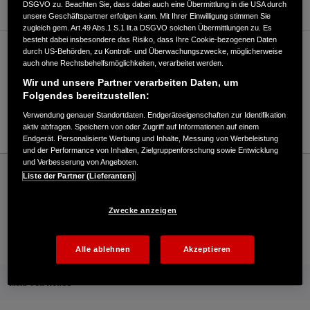
DSGVO zu. Beachten Sie, dass dabei auch eine Übermittlung in die USA durch
unsere Geschäftspartner erfolgen kann. Mit Ihrer Einwilligung stimmen Sie
zugleich gem. Art.49 Abs.1 S.1 lit.a DSGVO solchen Übermittlungen zu. Es
besteht dabei insbesondere das Risiko, dass Ihre Cookie-bezogenen Daten
durch US-Behörden, zu Kontroll- und Überwachungszwecke, möglicherweise
Verkauf / Kundendienst
auch ohne Rechtsbehelfsmöglichkeiten, verarbeitet werden.
Wir und unsere Partner verarbeiten Daten, um
Folgendes bereitzustellen:
02132 / 8668
Verwendung genauer Standortdaten. Endgeräteeigenschaften zur Identifikation
E-Mail
aktiv abfragen. Speichern von oder Zugriff auf Informationen auf einem
Endgerät. Personalisierte Werbung und Inhalte, Messung von Werbeleistung
und der Performance von Inhalten, Zielgruppenforschung sowie Entwicklung
und Verbesserung von Angeboten.
Honda
Rasen und Garten
Liste der Partner (Lieferanten)
Motoren Missing GmbH - Garten – Honda - HONDA Deutschland Offizielle Website |
The Power of Dreams
Zwecke anzeigen
Kontakt
Onlineshop
Händlersuche
Alle ablehnen
Akzeptieren
Mehr von Honda