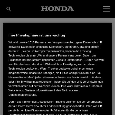
LÜCKE-SCHRÖDER,
Ihre Privatsphäre ist uns wichtig
Wir und unsere
1013
Partner speichern personenbezogene Daten, wie z. B.
Browsing-Daten oder eindeutige Kennungen, auf Ihrem Gerät und greifen
INH. HERMANN
darauf zu . Wenn Sie Akzeptieren auswählen, können die Tracking-
Technologien die unter „Wir und unsere Partner verarbeiten Daten, um
Folgendes bereitzustellen“ genannten Zwecke unterstützen. . Durch Auswahl
von Alle ablehnen oder durch Widerruf Ihrer Einwilligung werden diese
Technologien deaktiviert. Wenn Tracker deaktiviert sind, erscheinen
SCHRÖDER
möglicherweise Inhalte und Anzeigen, die für Sie weniger relevant sind. Sie
können dieses Menü jederzeit erneut aufrufen, um Ihre Auswahl zu ändern
oder Ihre Einwilligung zu widerrufen, indem Sie auf den Link Voreinstellungen
verwalten unten auf der Webseite klicken. Ihre Wahl wirkt sich auf unsere/n
Website aus. Weitere Informationen finden Sie in unserer
Schwagstorfer Straße 14
,
49163
,
Bohmte / Hunteburg
Datenschutzerklärung.
Durch das Klicken des „Akzeptieren“-Buttons stimmen Sie der Verarbeitung
der auf Ihrem Gerät bzw. Ihrer Endeinrichtung gespeicherten Daten wie z.B.
persönlichen Identifikatoren oder IP-Adressen für die benannten
Verarbeitungszwecke gem. § 25 Abs. 1 TTDSG sowie Art. 6 Abs. 1 lit. a