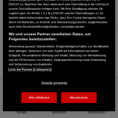
DSGVO zu. Beachten Sie, dass dabei auch eine Übermittlung in die USA durch
ANFAHRTSBESCHREIBUNG ANFORDERN
unsere Geschäftspartner erfolgen kann. Mit Ihrer Einwilligung stimmen Sie
zugleich gem. Art.49 Abs.1 S.1 lit.a DSGVO solchen Übermittlungen zu. Es
WEBSITE
besteht dabei insbesondere das Risiko, dass Ihre Cookie-bezogenen Daten
durch US-Behörden, zu Kontroll- und Überwachungszwecke, möglicherweise
auch ohne Rechtsbehelfsmöglichkeiten, verarbeitet werden.
Wir und unsere Partner verarbeiten Daten, um
Verkauf / Kundendienst
Folgendes bereitzustellen:
Verwendung genauer Standortdaten. Endgeräteeigenschaften zur Identifikation
aktiv abfragen. Speichern von oder Zugriff auf Informationen auf einem
Endgerät. Personalisierte Werbung und Inhalte, Messung von Werbeleistung
05475/958990
und der Performance von Inhalten, Zielgruppenforschung sowie Entwicklung
und Verbesserung von Angeboten.
E-Mail
Liste der Partner (Lieferanten)
Honda
Rasen und Garten
Zwecke anzeigen
Lücke-Schröder, Inh. Hermann Schröder - Garten – Honda - HONDA Deutschland
Offizielle Website | The Power of Dreams
Alle ablehnen
Akzeptieren
Kontakt
Onlineshop
Händlersuche