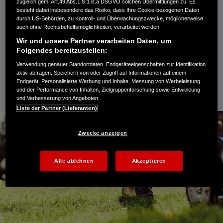
zugleich gem. Art.49 Abs.1 S.1 lit.a DSGVO solchen Übermittlungen zu. Es
helfen. Letztendlich kommt es aber darauf an,
besteht dabei insbesondere das Risiko, dass Ihre Cookie-bezogenen Daten
durch US-Behörden, zu Kontroll- und Überwachungszwecke, möglicherweise
welcher Rasenmäher Ihnen am besten zusagt.
auch ohne Rechtsbehelfsmöglichkeiten, verarbeitet werden.
Wir und unsere Partner verarbeiten Daten, um
Damit Sie die Größen besser einordnen können,
Folgendes bereitzustellen:
verwenden wir im Folgenden einen Tennisplatz
Verwendung genauer Standortdaten. Endgeräteeigenschaften zur Identifikation
aktiv abfragen. Speichern von oder Zugriff auf Informationen auf einem
zum Vergleich.
Endgerät. Personalisierte Werbung und Inhalte, Messung von Werbeleistung
und der Performance von Inhalten, Zielgruppenforschung sowie Entwicklung
und Verbesserung von Angeboten.
Liste der Partner (Lieferanten)
Zwecke anzeigen
Alle ablehnen
Akzeptieren