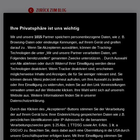
ZURÜCK ZUM BLOG
Ihre Privatsphäre ist uns wichtig
Wir und unsere
1015
Partner speichern personenbezogene Daten, wie z. B.
Browsing-Daten oder eindeutige Kennungen, auf Ihrem Gerät und greifen
darauf zu . Wenn Sie Akzeptieren auswählen, können die Tracking-
Größe der Rasenfläche
Technologien die unter „Wir und unsere Partner verarbeiten Daten, um
Folgendes bereitzustellen“ genannten Zwecke unterstützen. . Durch Auswahl
von Alle ablehnen oder durch Widerruf Ihrer Einwilligung werden diese
Es ist ganz einfach: Je größer die Schnittbreite
Technologien deaktiviert. Wenn Tracker deaktiviert sind, erscheinen
eines Rasenmähers, desto mehr Rasenfläche
möglicherweise Inhalte und Anzeigen, die für Sie weniger relevant sind. Sie
können dieses Menü jederzeit erneut aufrufen, um Ihre Auswahl zu ändern
kann er schneiden. Und desto schneller ist der
oder Ihre Einwilligung zu widerrufen, indem Sie auf den Link Voreinstellungen
verwalten unten auf der Webseite klicken. Ihre Wahl wirkt sich auf unsere/n
Rasen gemäht. Umgekehrt sind unsere
Website aus. Weitere Informationen finden Sie in unserer
Datenschutzerklärung.
kompakten, leichteren Modelle mit kleinerer
Durch das Klicken des „Akzeptieren“-Buttons stimmen Sie der Verarbeitung
Schnittbreite speziell für komplexere Gärten
der auf Ihrem Gerät bzw. Ihrer Endeinrichtung gespeicherten Daten wie z.B.
persönlichen Identifikatoren oder IP-Adressen für die benannten
ausgelegt. Diese Fakten können Ihnen bei der
Verarbeitungszwecke gem. § 25 Abs. 1 TTDSG sowie Art. 6 Abs. 1 lit. a
DSGVO zu. Beachten Sie, dass dabei auch eine Übermittlung in die USA durch
Auswahl eines Rasenmähers für Ihren Garten
unsere Geschäftspartner erfolgen kann. Mit Ihrer Einwilligung stimmen Sie