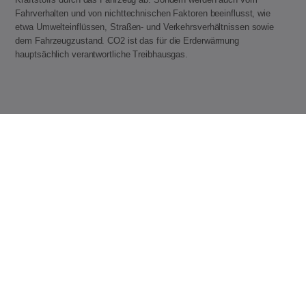
Fahrverhalten und von nichttechnischen Faktoren beeinflusst, wie
etwa Umwelteinflüssen, Straßen- und Verkehrsverhältnissen sowie
dem Fahrzeugzustand. CO2 ist das für die Erderwärmung
hauptsächlich verantwortliche Treibhausgas.
Honda
Automobil
Blog
Artikel
Hybrid
Familien-Hybridautos
Newsletter
Probefahrt
Broschüren
Mehr von Honda
Folgen Sie uns auf