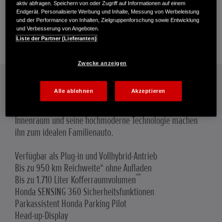
aktiv abfragen. Speichern von oder Zugriff auf Informationen auf einem
Endgerät. Personalisierte Werbung und Inhalte, Messung von Werbeleistung
und der Performance von Inhalten, Zielgruppenforschung sowie Entwicklung
und Verbesserung von Angeboten.
Liste der Partner (Lieferanten)
Zwecke anzeigen
Honda CR-V Hybrid
Alle ablehnen
Akzeptieren
Der Honda CR-V Hybrid bietet Leistung, umfangreiche
Sicherheitsausstattung und Komfort. Sein geräumiger
Innenraum und seine hochmoderne Technologie machen
ihn zum idealen Familienauto.
Verfügbar als Plug-in und Vollhybrid-Antrieb
Bis zu 950 km Reichweite* ohne Aufladen
**
Bis zu 1.710 Liter Kofferraumvolumen
Honda SENSING 360 Sicherheitsfunktionen
Parkassistent Honda Parking Pilot
Head-up-Display