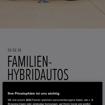
02.02.26
FAMILIEN-
HYBRIDAUTOS
Ihre Privatsphäre ist uns wichtig
ZURÜCK ZUM BLOG
Wir und unsere
1013
Partner speichern personenbezogene Daten, wie z. B.
Browsing-Daten oder eindeutige Kennungen, auf Ihrem Gerät und greifen