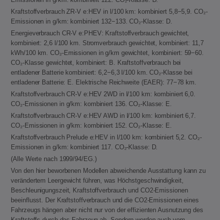
Kraftstoffverbrauch ZR-V e:HEV in l/100 km: kombiniert 5,8−5,9. CO₂-
Emissionen in g/km: kombiniert 132−133. CO₂-Klasse: D.
Energieverbrauch CR-V e:PHEV: Kraftstoffverbrauch gewichtet,
kombiniert: 2,6 l/100 km. Stromverbrauch gewichtet, kombiniert: 11,7
kWh/100 km. CO₂-Emissionen in g/km gewichtet, kombiniert: 59−60.
CO₂-Klasse gewichtet, kombiniert: B. Kraftstoffverbrauch bei
entladener Batterie kombiniert: 6,2−6,3 l/100 km. CO₂-Klasse bei
entladener Batterie: E. Elektrische Reichweite (EAER): 77−78 km.
Kraftstoffverbrauch CR-V e:HEV 2WD in l/100 km: kombiniert 6,0.
CO₂-Emissionen in g/km: kombiniert 136. CO₂-Klasse: E.
Kraftstoffverbrauch CR-V e:HEV AWD in l/100 km: kombiniert 6,7.
CO₂-Emissionen in g/km: kombiniert 152. CO₂-Klasse: E.
Kraftstoffverbrauch Prelude e:HEV in l/100 km: kombiniert 5,2. CO₂-
Emissionen in g/km: kombiniert 117. CO₂-Klasse: D.
(Alle Werte nach 1999/94/EG.)
Von den hier beworbenen Modellen abweichende Ausstattung kann zu
verändertem Leergewicht führen, was Höchstgeschwindigkeit,
Beschleunigungszeit, Kraftstoffverbrauch und CO2-Emissionen
beeinflusst. Der Kraftstoffverbrauch und die CO2-Emissionen eines
Fahrzeugs hängen aber nicht nur von der effizienten Ausnutzung des
Kraftstoffs durch das Fahrzeug ab. Sondern werden auch vom