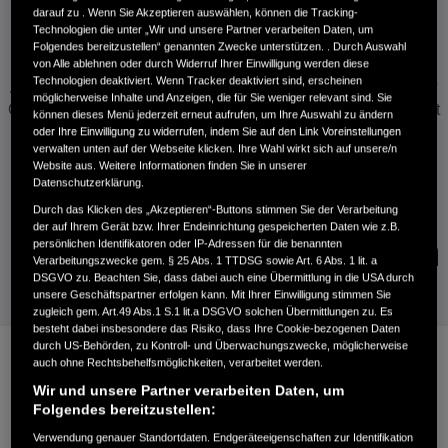
darauf zu . Wenn Sie Akzeptieren auswählen, können die Tracking-
Technologien die unter „Wir und unsere Partner verarbeiten Daten, um
Folgendes bereitzustellen“ genannten Zwecke unterstützen. . Durch Auswahl
von Alle ablehnen oder durch Widerruf Ihrer Einwilligung werden diese
Technologien deaktiviert. Wenn Tracker deaktiviert sind, erscheinen
Auf der Suche nach dem besten Hybridauto für Ihre Familie?
möglicherweise Inhalte und Anzeigen, die für Sie weniger relevant sind. Sie
Ob Großeinkauf oder eine lange Urlaubsfahrt: Sorgen Sie mit
können dieses Menü jederzeit erneut aufrufen, um Ihre Auswahl zu ändern
Honda für mehr Leichtigkeit und entdecken Sie hier das
oder Ihre Einwilligung zu widerrufen, indem Sie auf den Link Voreinstellungen
verwalten unten auf der Webseite klicken. Ihre Wahl wirkt sich auf unsere/n
richtige Modell für Ihre Ansprüche.
Website aus. Weitere Informationen finden Sie in unserer
Datenschutzerklärung.
Durch das Klicken des „Akzeptieren“-Buttons stimmen Sie der Verarbeitung
der auf Ihrem Gerät bzw. Ihrer Endeinrichtung gespeicherten Daten wie z.B.
Die besten Honda-Hybride für Familien
persönlichen Identifikatoren oder IP-Adressen für die benannten
Verarbeitungszwecke gem. § 25 Abs. 1 TTDSG sowie Art. 6 Abs. 1 lit. a
DSGVO zu. Beachten Sie, dass dabei auch eine Übermittlung in die USA durch
unsere Geschäftspartner erfolgen kann. Mit Ihrer Einwilligung stimmen Sie
zugleich gem. Art.49 Abs.1 S.1 lit.a DSGVO solchen Übermittlungen zu. Es
besteht dabei insbesondere das Risiko, dass Ihre Cookie-bezogenen Daten
durch US-Behörden, zu Kontroll- und Überwachungszwecke, möglicherweise
auch ohne Rechtsbehelfsmöglichkeiten, verarbeitet werden.
Wir und unsere Partner verarbeiten Daten, um
Folgendes bereitzustellen:
Verwendung genauer Standortdaten. Endgeräteeigenschaften zur Identifikation