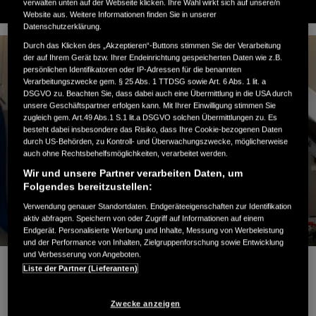
verwalten unten auf der Webseite klicken. Ihre Wahl wirkt sich auf unsere/n
Website aus. Weitere Informationen finden Sie in unserer
Datenschutzerklärung.
Durch das Klicken des „Akzeptieren“-Buttons stimmen Sie der Verarbeitung
der auf Ihrem Gerät bzw. Ihrer Endeinrichtung gespeicherten Daten wie z.B.
persönlichen Identifikatoren oder IP-Adressen für die benannten
Verarbeitungszwecke gem. § 25 Abs. 1 TTDSG sowie Art. 6 Abs. 1 lit. a
DSGVO zu. Beachten Sie, dass dabei auch eine Übermittlung in die USA durch
unsere Geschäftspartner erfolgen kann. Mit Ihrer Einwilligung stimmen Sie
zugleich gem. Art.49 Abs.1 S.1 lit.a DSGVO solchen Übermittlungen zu. Es
besteht dabei insbesondere das Risiko, dass Ihre Cookie-bezogenen Daten
durch US-Behörden, zu Kontroll- und Überwachungszwecke, möglicherweise
auch ohne Rechtsbehelfsmöglichkeiten, verarbeitet werden.
Wir und unsere Partner verarbeiten Daten, um
Folgendes bereitzustellen:
Verwendung genauer Standortdaten. Endgeräteeigenschaften zur Identifikation
aktiv abfragen. Speichern von oder Zugriff auf Informationen auf einem
Endgerät. Personalisierte Werbung und Inhalte, Messung von Werbeleistung
und der Performance von Inhalten, Zielgruppenforschung sowie Entwicklung
und Verbesserung von Angeboten.
Liste der Partner (Lieferanten)
Zwecke anzeigen