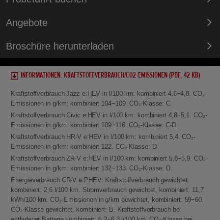
Angebote
Broschüre herunterladen
INFORMATIONEN: KRAFTSTOFFVERBRAUCH/CO2-EMISSIONEN (PDF, 42 KB)
Kraftstoffverbrauch Jazz e:HEV in l/100 km: kombiniert 4,6−4,8. CO₂-
Emissionen in g/km: kombiniert 104−109. CO₂-Klasse: C.
Kraftstoffverbrauch Civic e:HEV in l/100 km: kombiniert 4,8−5,1. CO₂-
Emissionen in g/km: kombiniert 109−116. CO₂-Klasse: C-D.
Kraftstoffverbrauch HR-V e:HEV in l/100 km: kombiniert 5,4. CO₂-
Emissionen in g/km: kombiniert 122. CO₂-Klasse: D.
Kraftstoffverbrauch ZR-V e:HEV in l/100 km: kombiniert 5,8−5,9. CO₂-
Emissionen in g/km: kombiniert 132−133. CO₂-Klasse: D.
Energieverbrauch CR-V e:PHEV: Kraftstoffverbrauch gewichtet,
kombiniert: 2,6 l/100 km. Stromverbrauch gewichtet, kombiniert: 11,7
kWh/100 km. CO₂-Emissionen in g/km gewichtet, kombiniert: 59−60.
CO₂-Klasse gewichtet, kombiniert: B. Kraftstoffverbrauch bei
entladener Batterie kombiniert: 6,2−6,3 l/100 km. CO₂-Klasse bei