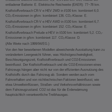
entladener Batterie: E. Elektrische Reichweite (EAER): 77−78 km.
Kraftstoffverbrauch CR-V e:HEV 2WD in l/100 km: kombiniert 6,0.
CO₂-Emissionen in g/km: kombiniert 136. CO₂-Klasse: E.
Kraftstoffverbrauch CR-V e:HEV AWD in l/100 km: kombiniert 6,7.
CO₂-Emissionen in g/km: kombiniert 152. CO₂-Klasse: E.
Kraftstoffverbrauch Prelude e:HEV in l/100 km: kombiniert 5,2. CO₂-
Emissionen in g/km: kombiniert 117. CO₂-Klasse: D.
(Alle Werte nach 1999/94/EG.)
Von den hier beworbenen Modellen abweichende Ausstattung kann zu
verändertem Leergewicht führen, was Höchstgeschwindigkeit,
Beschleunigungszeit, Kraftstoffverbrauch und CO2-Emissionen
beeinflusst. Der Kraftstoffverbrauch und die CO2-Emissionen eines
Fahrzeugs hängen aber nicht nur von der effizienten Ausnutzung des
Kraftstoffs durch das Fahrzeug ab. Sondern werden auch vom
Fahrverhalten und von nichttechnischen Faktoren beeinflusst, wie
etwa Umwelteinflüssen, Straßen- und Verkehrsverhältnissen sowie
dem Fahrzeugzustand. CO2 ist das für die Erderwärmung
hauptsächlich verantwortliche Treibhausgas.