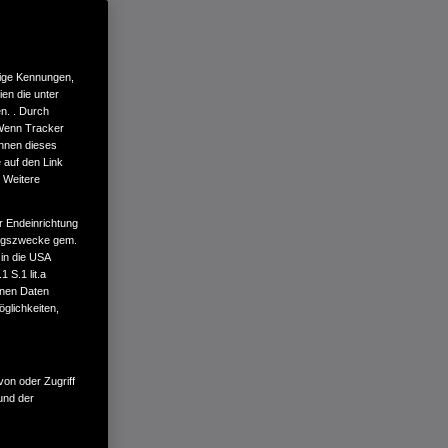
tige Kennungen,
en die unter
n. . Durch
 Wenn Tracker
önnen dieses
 auf den Link
. Weitere
r Endeinrichtung
tungszwecke gem.
 in die USA
 S.1 lit.a
enen Daten
glichkeiten,
von oder Zugriff
und der