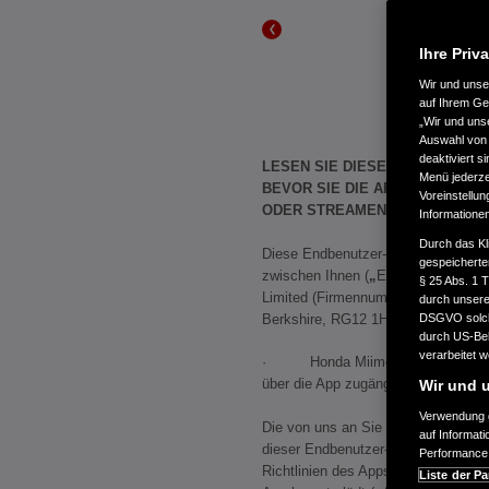
Ihre Priv
Wir und uns
auf Ihrem Ge
„Wir und uns
Auswahl von 
deaktiviert s
LESEN SIE DIESE VEREINBARU
Menü jederzei
BEVOR SIE DIE APP VON DIES
Voreinstellun
ODER STREAMEN.
Informatione
Durch das Kl
Diese Endbenutzer-Lizenzvereinbarun
gespeicherte
zwischen Ihnen (
„
Endbenutzer“ od
§ 25 Abs. 1 
Limited (Firmennummer 857969) mit 
durch unsere 
Berkshire, RG12 1HL, GB („
Honda
“
DSGVO solche
durch US-Beh
verarbeitet 
· Honda Miimo-Mobilgeräte-App n
über die App zugänglichen Dienste
Wir und u
Verwendung g
Die von uns an Sie lizenzierten Nut
auf Informat
dieser Endbenutzer-Vereinbarung 
Performance 
Richtlinien des Appstores (
„
Appstor
Liste der Pa