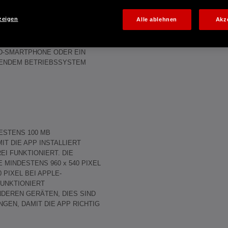
mungen“). Die App wird nicht von
derzeit Eigentümer der App.
zeigen
Alle ablehnen
Akz
NGEN
ID-SMARTPHONE ODER EIN
GENDEM BETRIEBSSYSTEM
ESTENS 100 MB
IT DIE APP INSTALLIERT
I FUNKTIONIERT. DIE
MINDESTENS 960 x 540 PIXEL
40 PIXEL BEI APPLE-
FUNKTIONIERT
DEREN GERÄTEN, DIES SIND
GEN, DAMIT DIE APP RICHTIG