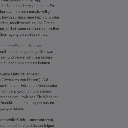
n Verbindung mit der App
 der Nutzung der App nehmen Sie
er das Internet niemals völlig
st bewusst, dass eine Nachricht oder
enden, möglicherweise von Dritten
n, selbst wenn es einen speziellen
bertragung verschlüsselt ist.
immen Sie zu, dass wir
erät und die zugehörige Software,
assen und verwenden, um unsere
Leistungen anbieten zu können.
eise Links zu anderen,
(
„
Websites von Dritten“). Auf
en Einfluss. Für deren Inhalte oder
 nicht verantwortlich und stehen
entscheiden, inwieweit Sie Websites
Produkte oder Leistungen nutzen
ugang erhalten.
n
einschließlich
,
unter anderem
,
der ähnlichen Ausdrücken folgen,