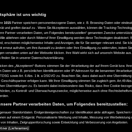
atsphäre ist uns wichtig
ere
1015
Partner speichern personenbezogene Daten, wie z. B. Browsing-Daten oder eindeu
rät und greifen darauf zu . Wenn Sie Akzeptieren auswählen, können die Tracking-Technologi
ere Partner verarbeiten Daten, um Folgendes bereitzustellen“ genannten Zwecke unterstütze
Alle ablehnen oder durch Widerruf Ihrer Einwilligung werden diese Technologien deaktiviert.
ind, erscheinen möglicherweise Inhalte und Anzeigen, die für Sie weniger relevant sind. Sie k
NG BITTE SORGFÄLTIG DURCH,
t erneut aufrufen, um Ihre Auswahl zu ändern oder Ihre Einwilligung zu widerrufen, indem Sie
ER WEBSITE HERUNTERLADEN
gen verwalten unten auf der Webseite klicken. Ihre Wahl wirkt sich auf unsere/n Website aus
n finden Sie in unserer Datenschutzerklärung.
icken des „Akzeptieren“-Buttons stimmen Sie der Verarbeitung der auf Ihrem Gerät bzw. Ihre
g ist ein rechtsgültiger Vertrag
n Daten wie z.B. persönlichen Identifikatoren oder IP-Adressen für die benannten Verarbei
er
„
Sie“) und Honda Motor Europe
TTDSG sowie Art. 6 Abs. 1 lit. a DSGVO zu. Beachten Sie, dass dabei auch eine Übermittlung
Sitz in Cain Road, Bracknell,
Geschäftspartner erfolgen kann. Mit Ihrer Einwilligung stimmen Sie zugleich gem. Art.49 Abs.1
,
„
uns“ oder
„
wir“) über die
n Übermittlungen zu. Es besteht dabei insbesondere das Risiko, dass Ihre Cookie-bezog
örden, zu Kontroll- und Überwachungszwecke, möglicherweise auch ohne Rechtsbehelfsmö
werden.
amens Mii-monitor (und alle
) (zusammen die
„
App“).
nsere Partner verarbeiten Daten, um Folgendes bereitzustellen:
enauer Standortdaten. Endgeräteeigenschaften zur Identifikation aktiv abfragen. Speichern 
zungsrechte an der App unterliegen
ionen auf einem Endgerät. Personalisierte Werbung und Inhalte, Messung von Werbeleistung 
und den Bestimmungen oder
von Inhalten, Zielgruppenforschung sowie Entwicklung und Verbesserung von Angeboten.
e“), von dem der Endbenutzer die
rtner (Lieferanten)