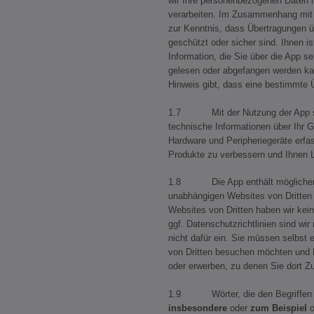
wir Ihre personenbezogenen Daten i
verarbeiten. Im Zusammenhang mit
zur Kenntnis, dass Übertragungen üb
geschützt oder sicher sind. Ihnen i
Information, die Sie über die App s
gelesen oder abgefangen werden kan
Hinweis gibt, dass eine bestimmte Ü
1.7 Mit der Nutzung der App st
technische Informationen über Ihr G
Hardware und Peripheriegeräte erf
Produkte zu verbessern und Ihnen 
1.8 Die App enthält möglicherw
unabhängigen Websites von Dritten 
Websites von Dritten haben wir kein
ggf. Datenschutzrichtlinien sind wir
nicht dafür ein. Sie müssen selbst 
von Dritten besuchen möchten und 
oder erwerben, zu denen Sie dort Z
1.9 Wörter, die den Begriffe
insbesondere
oder
zum Beispiel
o