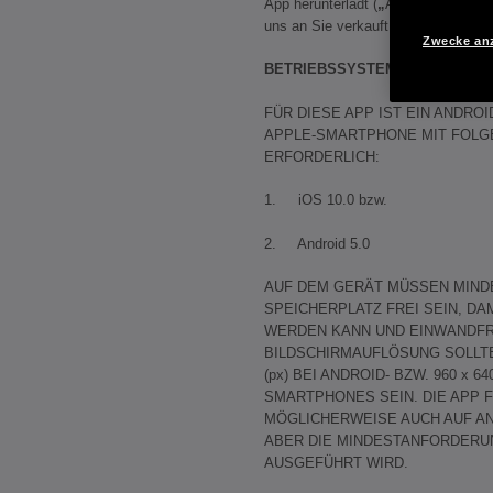
App herunterlädt (
„
Appstore-Bestim
uns an Sie verkauft. Wir bleiben je
Zwecke an
BETRIEBSSYSTEMANFORDERU
FÜR DIESE APP IST EIN ANDRO
APPLE-SMARTPHONE MIT FOL
ERFORDERLICH:
1. iOS 10.0 bzw.
2. Android 5.0
AUF DEM GERÄT MÜSSEN MIND
SPEICHERPLATZ FREI SEIN, DAM
WERDEN KANN UND EINWANDFRE
BILDSCHIRMAUFLÖSUNG SOLLTE 
(px) BEI ANDROID- BZW. 960 x 6
SMARTPHONES SEIN. DIE APP 
MÖGLICHERWEISE AUCH AUF AN
ABER DIE MINDESTANFORDERUN
AUSGEFÜHRT WIRD.