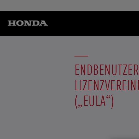
ENDBENUTZER
LIZENZVEREI
(„EULA“)