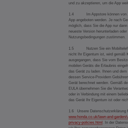
und zu akzeptieren, um die App wei
1.4 Im Appstore können von Zeit 
App angeboten werden. Je nach Gege
möglich, dass Sie die App nur dann
neueste Version herunterladen oder
Nutzungsbedingungen zustimmen.
1.5 Nutzen Sie ein Mobiltelefon
nicht Ihr Eigentum ist, wird gemäß K
ausgegangen, dass Sie vom Besitze
mobilen Geräts die Erlaubnis eingeh
das Gerät zu laden. Ihnen und dem 
dessen Service-Providern Gebühren 
Gerät berechnet werden. Gemäß de
EULA übernehmen Sie die Verantwor
oder in Verbindung mit einem belie
das Gerät Ihr Eigentum ist oder nich
1.6 Unsere Datenschutzerklärung f
www.honda.co.uk/lawn-and-garden/us
privacy-policies.html
. In der Datens